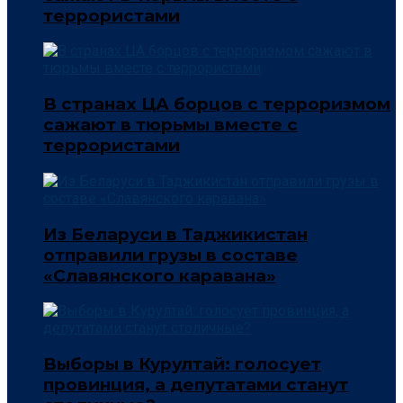
террористами
В странах ЦА борцов с терроризмом
сажают в тюрьмы вместе с
террористами
Из Беларуси в Таджикистан
отправили грузы в составе
«Славянского каравана»
Выборы в Курултай: голосует
провинция, а депутатами станут