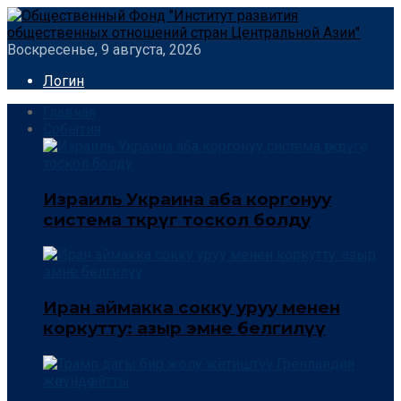
Воскресенье, 9 августа, 2026
Логин
Главная
События
Израиль Украина аба коргонуу
система өткөрүгө тоскол болду
Иран аймакка сокку уруу менен
коркутту: азыр эмне белгилүү