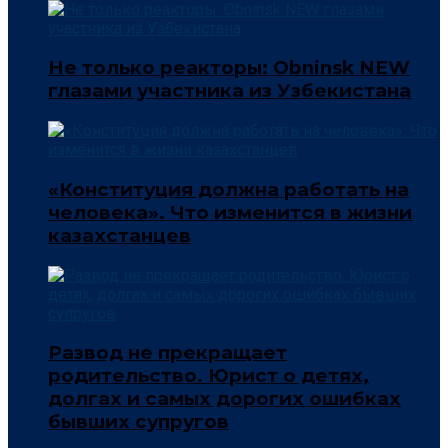
Не только реакторы: Obninsk NEW
глазами участника из Узбекистана
«Конституция должна работать на
человека». Что изменится в жизни
казахстанцев
Развод не прекращает
родительство. Юрист о детях,
долгах и самых дорогих ошибках
бывших супругов