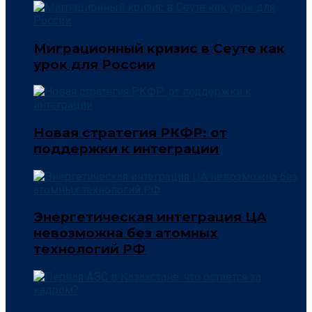
Миграционный кризис в Сеуте как
урок для России
Новая стратегия РКФР: от
поддержки к интеграции
Энергетическая интеграция ЦА
невозможна без атомных
технологий РФ