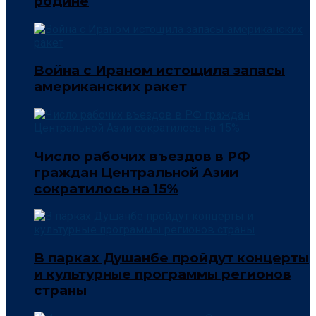
родине
Война с Ираном истощила запасы
американских ракет
Число рабочих въездов в РФ
граждан Центральной Азии
сократилось на 15%
В парках Душанбе пройдут концерты
и культурные программы регионов
страны