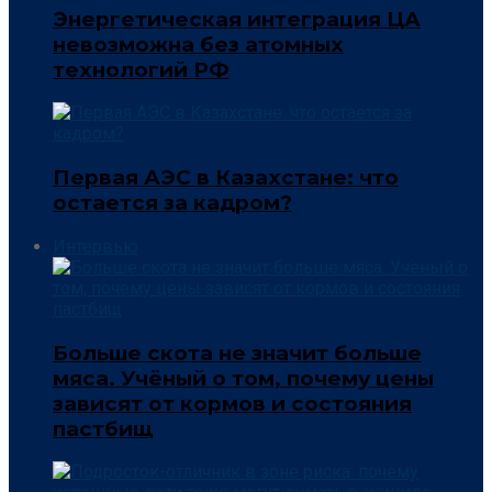
Энергетическая интеграция ЦА
невозможна без атомных
технологий РФ
Первая АЭС в Казахстане: что
остается за кадром?
Интервью
Больше скота не значит больше
мяса. Учёный о том, почему цены
зависят от кормов и состояния
пастбищ