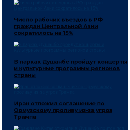
Число рабочих въездов в РФ
граждан Центральной Азии
сократилось на 15%
В парках Душанбе пройдут концерты
и культурные программы регионов
страны
Иран отложил соглашение по
Ормузскому проливу из-за угроз
Трампа