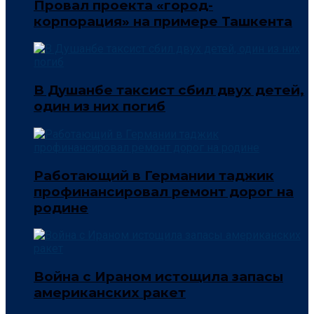
Провал проекта «город-
корпорация» на примере Ташкента
В Душанбе таксист сбил двух детей,
один из них погиб
Работающий в Германии таджик
профинансировал ремонт дорог на
родине
Война с Ираном истощила запасы
американских ракет