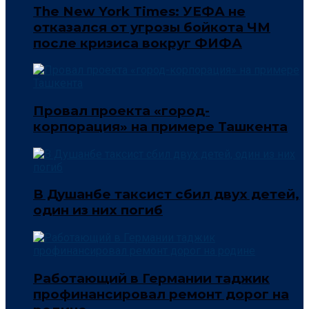
The New York Times: УЕФА не
отказался от угрозы бойкота ЧМ
после кризиса вокруг ФИФА
Провал проекта «город-
корпорация» на примере Ташкента
В Душанбе таксист сбил двух детей,
один из них погиб
Работающий в Германии таджик
профинансировал ремонт дорог на