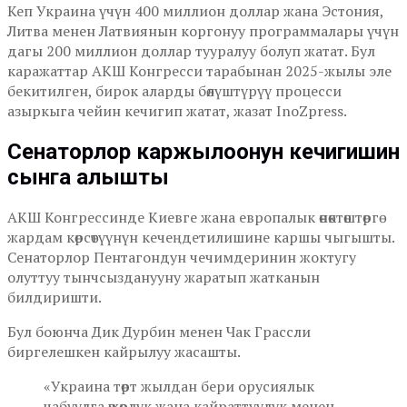
Кеп Украина үчүн 400 миллион доллар жана Эстония,
Литва менен Латвиянын коргонуу программалары үчүн
дагы 200 миллион доллар тууралуу болуп жатат. Бул
каражаттар АКШ Конгресси тарабынан 2025-жылы эле
бекитилген, бирок аларды бөлүштүрүү процесси
азыркыга чейин кечигип жатат, жазат InoZpress.
Сенаторлор каржылоонун кечигишин
сынга алышты
АКШ Конгрессинде Киевге жана европалык өнөктөштөргө
жардам көрсөтүүнүн кечеңдетилишине каршы чыгышты.
Сенаторлор Пентагондун чечимдеринин жоктугу
олуттуу тынчсызданууну жаратып жатканын
билдиришти.
Бул боюнча Дик Дурбин менен Чак Грассли
биргелешкен кайрылуу жасашты.
«Украина төрт жылдан бери орусиялык
чабуулга өжөрлүк жана кайраттуулук менен