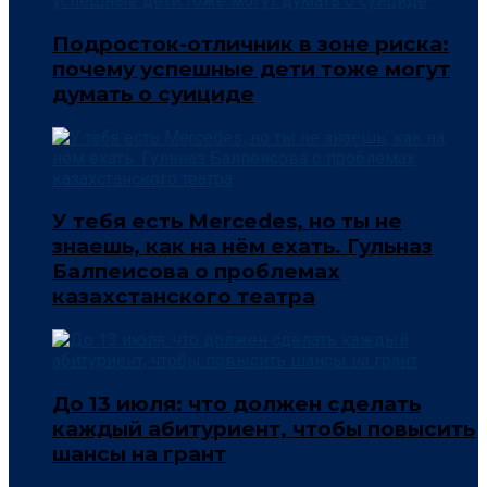
Подросток-отличник в зоне риска:
почему успешные дети тоже могут
думать о суициде
У тебя есть Mercedes, но ты не
знаешь, как на нём ехать. Гульназ
Балпеисова о проблемах
казахстанского театра
До 13 июля: что должен сделать
каждый абитуриент, чтобы повысить
шансы на грант