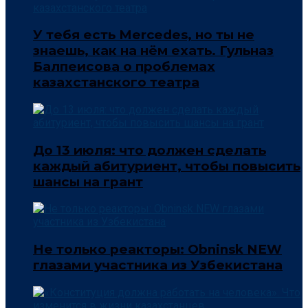
У тебя есть Mercedes, но ты не
знаешь, как на нём ехать. Гульназ
Балпеисова о проблемах
казахстанского театра
До 13 июля: что должен сделать
каждый абитуриент, чтобы повысить
шансы на грант
Не только реакторы: Obninsk NEW
глазами участника из Узбекистана