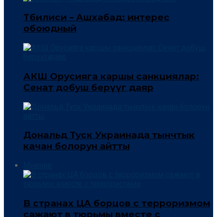
Тбилиси – Ашхабад: интерес
обоюдный
АКШ Орусияга каршы санкциялар:
Сенат добуш берүүгө даяр
Дональд Туск Украинада тынчтык
качан болорун айтты
Мнение
В странах ЦА борцов с терроризмом
сажают в тюрьмы вместе с