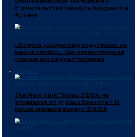
умной казахской молодёжи и
строительстве кампуса будущего в
Астане
«Остров уходил под воду прямо на
наших глазах». Как казахстанские
учёные исследуют тюленей
Аналитика
The New York Times: УЕФА не
отказался от угрозы бойкота ЧМ
после кризиса вокруг ФИФА