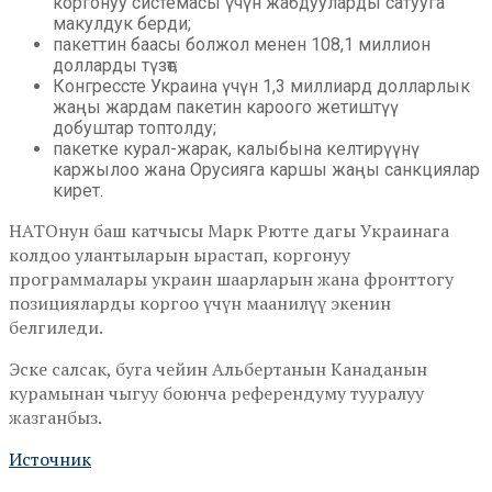
коргонуу системасы үчүн жабдууларды сатууга
макулдук берди;
пакеттин баасы болжол менен 108,1 миллион
долларды түзөт;
Конгрессте Украина үчүн 1,3 миллиард долларлык
жаңы жардам пакетин кароого жетиштүү
добуштар топтолду;
пакетке курал-жарак, калыбына келтирүүнү
каржылоо жана Орусияга каршы жаңы санкциялар
кирет.
НАТОнун баш катчысы Марк Рютте дагы Украинага
колдоо улантыларын ырастап, коргонуу
программалары украин шаарларын жана фронттогу
позицияларды коргоо үчүн маанилүү экенин
белгиледи.
Эске салсак, буга чейин Альбертанын Канаданын
курамынан чыгуу боюнча референдуму тууралуу
жазганбыз.
Источник