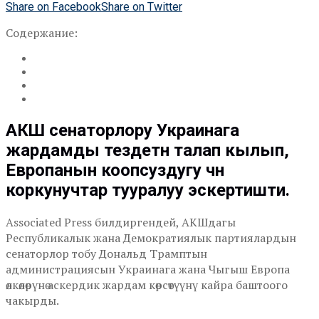
Share on Facebook
Share on Twitter
Содержание:
АКШ сенаторлору Украинага
жардамды тездетүүнү талап кылып,
Европанын коопсуздугу үчүн
коркунучтар тууралуу эскертишти.
Associated Press билдиргендей, АКШдагы
Республикалык жана Демократиялык партиялардын
сенаторлор тобу Дональд Трамптын
администрациясын Украинага жана Чыгыш Европа
өлкөлөрүнө аскердик жардам көрсөтүүнү кайра баштоого
чакырды.