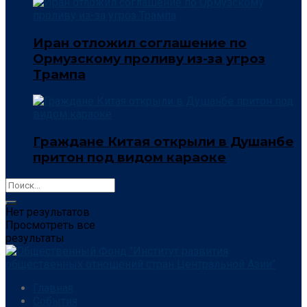
Иран отложил соглашение по
Ормузскому проливу из-за угроз
Трампа
Граждане Китая открыли в Душанбе
притон под видом караоке
Нет результатов
Просмотреть все
результаты
Главная
События