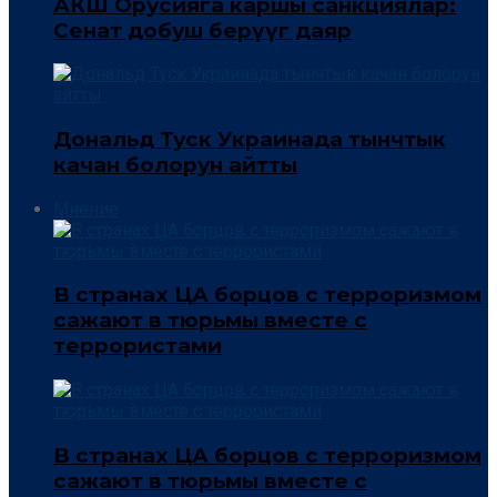
АКШ Орусияга каршы санкциялар:
Сенат добуш берүүгө даяр
Дональд Туск Украинада тынчтык
качан болорун айтты
Мнение
В странах ЦА борцов с терроризмом
сажают в тюрьмы вместе с
террористами
В странах ЦА борцов с терроризмом
сажают в тюрьмы вместе с