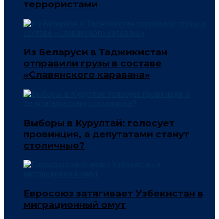
террористами
Из Беларуси в Таджикистан
отправили грузы в составе
«Славянского каравана»
Выборы в Курултай: голосует
провинция, а депутатами станут
столичные?
Евросоюз затягивает Узбекистан в
миграционный омут