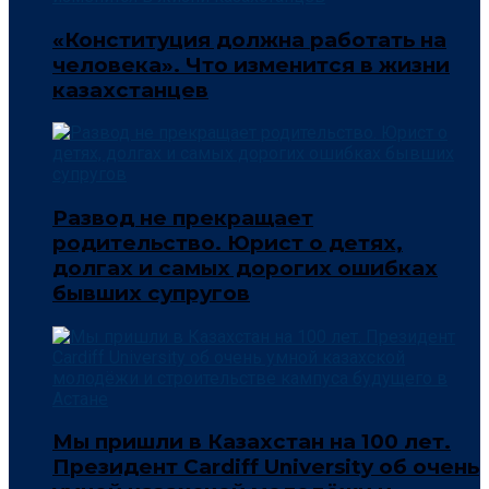
«Конституция должна работать на
человека». Что изменится в жизни
казахстанцев
Развод не прекращает
родительство. Юрист о детях,
долгах и самых дорогих ошибках
бывших супругов
Мы пришли в Казахстан на 100 лет.
Президент Cardiff University об очень