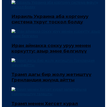
Израиль Украина аба коргонуу
система өткөрүгө тоскол болду
Иран аймакка сокку уруу менен
коркутту: азыр эмне белгилүү
Трамп дагы бир жолу жетиштүү
Гренландия жөнүндө айтты
Трамп менен Хегсет курал