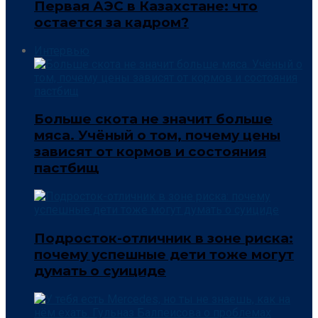
Первая АЭС в Казахстане: что
остается за кадром?
Интервью
Больше скота не значит больше
мяса. Учёный о том, почему цены
зависят от кормов и состояния
пастбищ
Подросток-отличник в зоне риска:
почему успешные дети тоже могут
думать о суициде