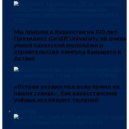
Мы пришли в Казахстан на 100 лет.
Президент Cardiff University об очень
умной казахской молодёжи и
строительстве кампуса будущего в
Астане
«Остров уходил под воду прямо на
наших глазах». Как казахстанские
учёные исследуют тюленей
Аналитика