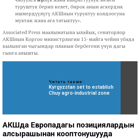
туруштук берип келет, бирок анын аскердик
ишмердүүлүгү АКШнын туруктуу колдоосуна
муктаж жана ага татыктуу».
Associated Press маалыматына ылайык, сенаторлор
АКШнын Коргоо министрлигин 15-майга чейин убада
кылынган чыгымдар планын бербегени үчүн дагы
сынга алышты.
Читать также:
Kyrgyzstan set to establish
Chuy agro-industrial zone
АКШда Европадагы позициялардын
алсырашынан кооптонушууда