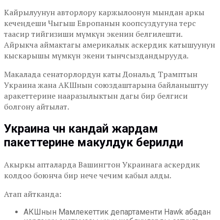
Кайрылуунун авторлору каржылоонун мындан аркы
кечеңдеши Чыгыш Европанын коопсуздугуна терс
таасир тийгизиши мүмкүн экенин белгилешти.
Айрыкча аймактагы америкалык аскердик катышуунун
кыскарышы мүмкүн экени тынчсыздандырууда.
Макалада сенаторлордун каты Дональд Трамптын
Украина жана АКШнын союздаштарына байланыштуу
аракеттерине нааразылыктын дагы бир белгиси
болгону айтылат.
Украина үчүн кандай жардам
пакеттерине макулдук берилди
Акыркы апталарда Вашингтон Украинага аскердик
колдоо боюнча бир нече чечим кабыл алды.
Атап айтканда:
АКШнын Мамлекеттик департаменти Hawk абадан