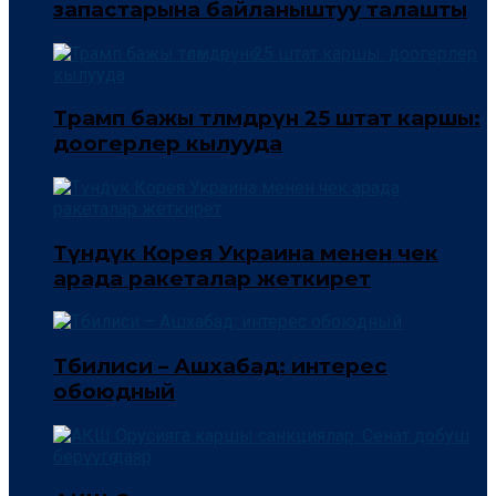
запастарына байланыштуу талашты
Трамп бажы төлөмдөрүнө 25 штат каршы:
доогерлер кылууда
Түндүк Корея Украина менен чек
арада ракеталар жеткирет
Тбилиси – Ашхабад: интерес
обоюдный