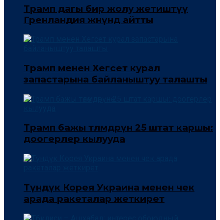
Трамп дагы бир жолу жетиштүү
Гренландия жөнүндө айтты
Трамп менен Хегсет курал
запастарына байланыштуу талашты
Трамп бажы төлөмдөрүнө 25 штат каршы:
доогерлер кылууда
Түндүк Корея Украина менен чек
арада ракеталар жеткирет