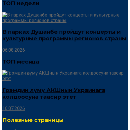
ТОП недели
В парках Душанбе пройдут концерты и
культурные программы регионов страны
06.08.2026
ТОП месяца
Грэмдин өлүмү АКШнын Украинага
колдоосуна таасир этет
16.07.2026
Полезные страницы