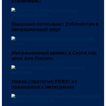
столичные?
Евросоюз затягивает Узбекистан в
миграционный омут
Миграционный кризис в Сеуте как
урок для России
Новая стратегия РКФР: от
поддержки к интеграции