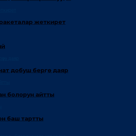
а ракеталар жеткирет
ый
т добуш берүүгө даяр
ан болорун айтты
он баш тартты