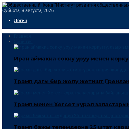
Суббота, 8 августа, 2026
Логин
Главная
События
Иран аймакка сокку уруу менен коркут
Трамп дагы бир жолу жетиштүү Гренла
Трамп менен Хегсет курал запастары
Трамп бажы төлөмдөрүнө 25 штат кар