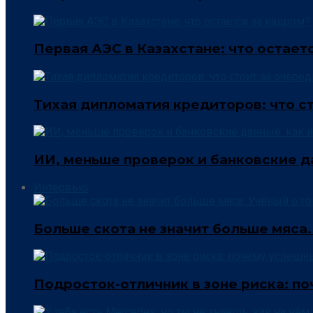
Первая АЭС в Казахстане: что остает
Тихая дипломатия кредиторов: что 
ИИ, меньше проверок и банковские д
Интервью
Больше скота не значит больше мяса.
Подросток-отличник в зоне риска: п