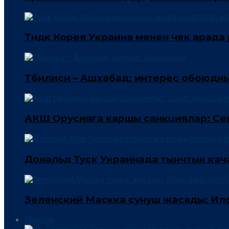
Түндүк Корея Украина менен чек арад
Тбилиси – Ашхабад: интерес обоюдн
АКШ Орусияга каршы санкциялар: Сена
Дональд Туск Украинада тынчтык кач
Зеленский Маскка сунуш жасады: Ил
Мнение