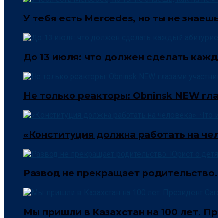
У тебя есть Mercedes, но ты не знаеш
До 13 июля: что должен сделать кажд
Не только реакторы: Obninsk NEW гла
«Конституция должна работать на чел
Развод не прекращает родительство.
Мы пришли в Казахстан на 100 лет. Пр