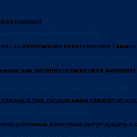
ся за кадром?
стоит за очередными переговорами Таджи
анные: как изменится налоговое админис
 Учёный о том, почему цены зависят от ко
очему успешные дети тоже могут думать о 