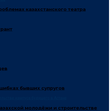
 проблемах казахстанского театра
грант
цев
ошибках бывших супругов
й казахской молодёжи и строительстве