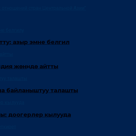
ту: азыр эмне белгилүү
ндия жөнүндө айтты
на байланыштуу талашты
шы: доогерлер кылууда