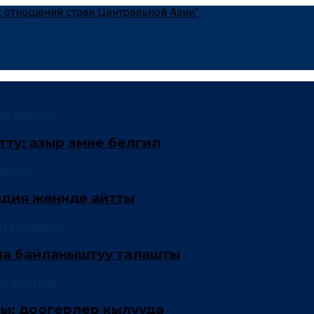
ту: азыр эмне белгилүү
ндия жөнүндө айтты
на байланыштуу талашты
шы: доогерлер кылууда