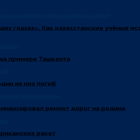
аших глазах». Как казахстанские учёные и
 на примере Ташкента
один из них погиб
инансировал ремонт дорог на родине
ериканских ракет