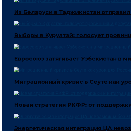
Из Беларуси в Таджикистан отправил
Выборы в Курултай: голосует провинц
Евросоюз затягивает Узбекистан в м
Миграционный кризис в Сеуте как ур
Новая стратегия РКФР: от поддержки
Энергетическая интеграция ЦА нево