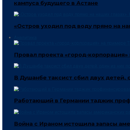
кампуса будущего в Астане
«Остров уходил под воду прямо на н
Аналитика
Провал проекта «город-корпорация»
В Душанбе таксист сбил двух детей, 
Работающий в Германии таджик проф
Война с Ираном истощила запасы ам