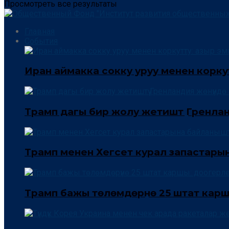
Просмотреть все результаты
Главная
События
Иран аймакка сокку уруу менен коркут
Трамп дагы бир жолу жетиштүү Гренла
Трамп менен Хегсет курал запастары
Трамп бажы төлөмдөрүнө 25 штат кар