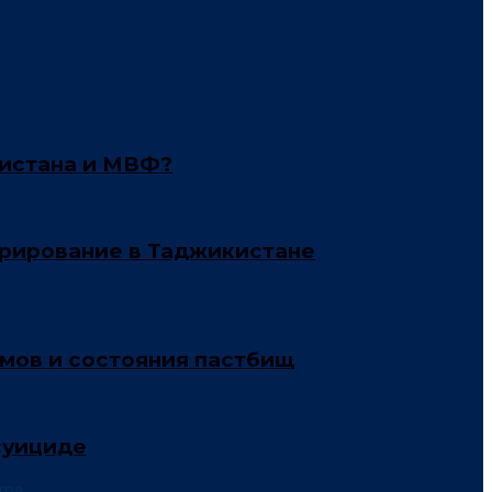
кистана и МВФ?
трирование в Таджикистане
рмов и состояния пастбищ
суициде