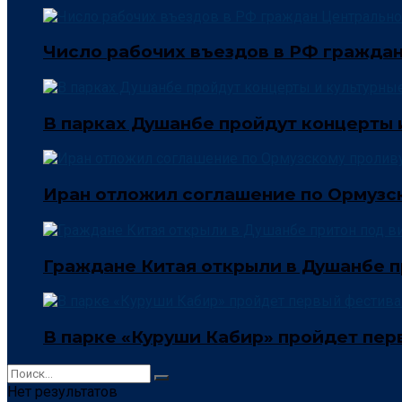
Число рабочих въездов в РФ граждан
В парках Душанбе пройдут концерты 
Иран отложил соглашение по Ормузск
Граждане Китая открыли в Душанбе п
В парке «Куруши Кабир» пройдет пер
Нет результатов