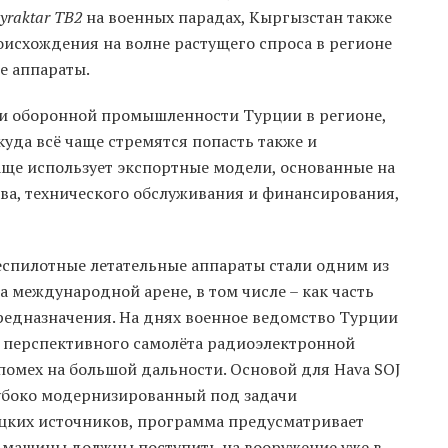
yraktar TB2
на военных парадах, Кыргызстан также
оисхождения на волне растущего спроса в регионе
е аппараты.
и оборонной промышленности Турции в регионе,
куда всё чаще стремятся попасть также и
аще использует экспортные модели, основанные на
тва, технического обслуживания и финансирования,
беспилотные летательные аппараты стали одним из
 международной арене, в том числе – как часть
редназначения. На днях военное ведомство Турции
 перспективного самолёта радиоэлектронной
помех на большой дальности. Основой для Hava SOJ
глубоко модернизированный под задачи
цких источников, программа предусматривает
ые машины должны поступить на вооружение уже в