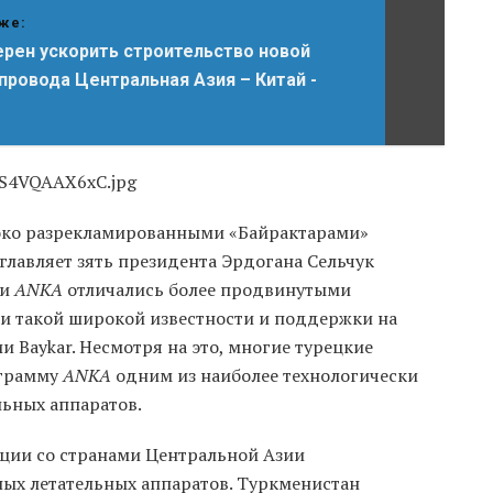
же:
рен ускорить строительство новой
провода Центральная Азия – Китай -
око разрекламированными «Байрактарами»
главляет зять президента Эрдогана Сельчук
ки
ANKA
отличались более продвинутыми
ли такой широкой известности и поддержки на
 Baykar. Несмотря на это, многие турецкие
ограмму
ANKA
одним из наиболее технологически
ьных аппаратов.
рции со странами Центральной Азии
ых летательных аппаратов. Туркменистан