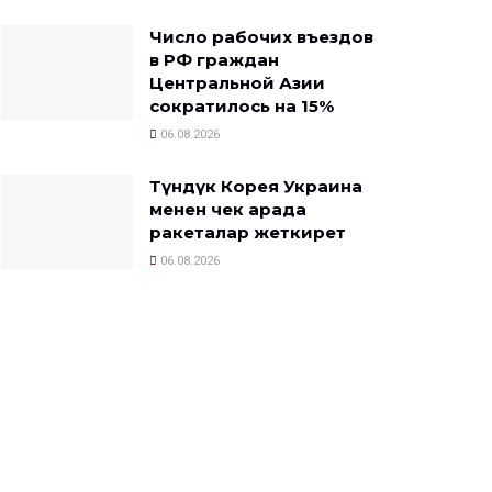
Число рабочих въездов
в РФ граждан
Центральной Азии
сократилось на 15%
06.08.2026
Түндүк Корея Украина
менен чек арада
ракеталар жеткирет
06.08.2026