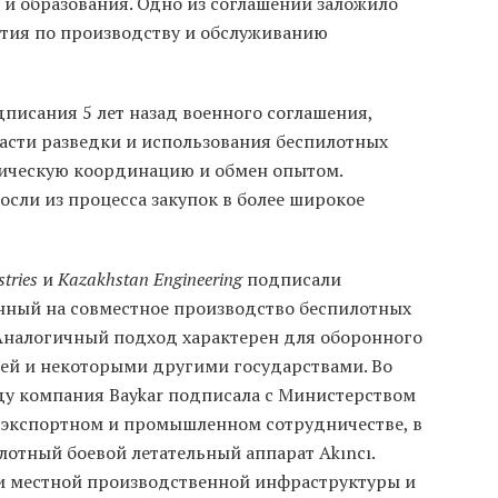
 и образования. Одно из соглашений заложило
ятия по производству и обслуживанию
писания 5 лет назад военного соглашения,
асти разведки и использования беспилотных
тическую координацию и обмен опытом.
сли из процесса закупок в более широкое
stries
и
Kazakhstan Engineering
подписали
ный на совместное производство беспилотных
 Аналогичный подход характерен для оборонного
ей и некоторыми другими государствами. Во
оду компания Baykar подписала с Министерством
 экспортном и промышленном сотрудничестве, в
отный боевой летательный аппарат Akıncı.
и местной производственной инфраструктуры и