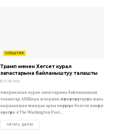
СОБЫТИЯ
Трамп менен Хегсет курал
запастарына байланыштуу талашты
07.08.2026
Америкалык курал запастарына байланышкан
талаштар АКШнын аскердик мүмкүнчүлүктөрүнө жана
кырдаалдын мындан аркы өнүгүшүнө болгон көңүлдү
күчөтүүдө. 4 The Washington Post...
ЧИТАТЬ ДАЛЕЕ