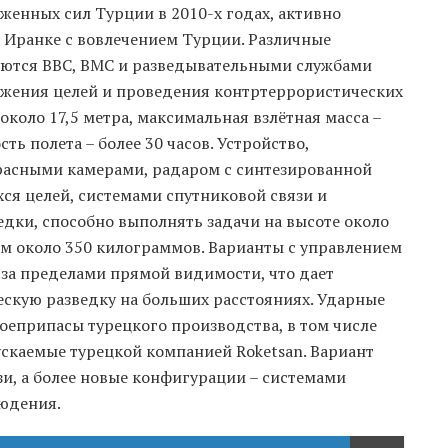
женных сил Турции в 2010-х годах, активно
и Иранке с вовлечением Турции. Различные
ются ВВС, ВМС и разведывательными службами
ужения целей и проведения контртеррористических
около 17,5 метра, максимальная взлётная масса –
ь полета – более 30 часов. Устройство,
асными камерами, радаром с синтезированной
я целей, системами спутниковой связи и
дки, способно выполнять задачи на высоте около
ом около 350 килограммов. Варианты с управлением
 за пределами прямой видимости, что дает
ескую разведку на больших расстояниях. Ударные
оеприпасы турецкого производства, в том числе
каемые турецкой компанией Roketsan. Вариант
и, а более новые конфигурации – системами
юдения.