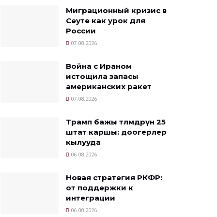
Миграционный кризис в
Сеуте как урок для
России
07.08.2026
Война с Ираном
истощила запасы
американских ракет
07.08.2026
Трамп бажы төлөмдөрүнө 25
штат каршы: доогерлер
кылууда
06.08.2026
Новая стратегия РКФР:
от поддержки к
интеграции
06.08.2026