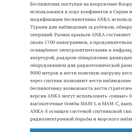
Беспилотник поступил на вооружение Воору
использовался в ходе конфликтов в Сирии 
модификации беспилотника ANKA использу
Турции для наблюдения за рубежом, обнар
операций. Размах крыльев ANKA составляет 
около 1700 килограммов, а продолжительност
оснащённое электрооптическими и инфракр
апертурой, радаром обнаружения движущихс
оборудованием для радиотехнической разве
9000 метров и нести полезную нагрузку вес
через спутник позволяют вести наблюдение
беспилотнику возможность вести стратегич
версии ANKA могут использовать «умные» б
высокоточные бомбы MAM-L и MAM-C, выпус
ANKA-S оснащен системой спутниковой связ
радиоэлектронной борьбы и морского набл