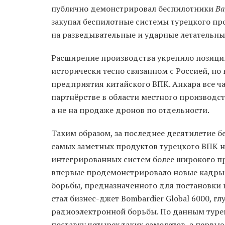
публично демонстрировал беспилотники
Ba
закупал беспилотные системы турецкого пр
на разведывательные и ударные летательны
Расширение производства укрепило позици
исторически тесно связанном с Россией, но 
предприятия китайского ВПК. Анкара все ч
партнёрстве в области местного производс
а не на продаже дронов по отдельности.
Таким образом, за последнее десятилетие 
самых заметных продуктов турецкого ВПК на
интегрированных систем более широкого п
впервые продемонстрировало новые кадры
борьбы, предназначенного для постановки 
стал бизнес-джет Bombardier Global 6000, 
радиоэлектронной борьбы. По данным туре
поставку четырех таких самолетов, а перв