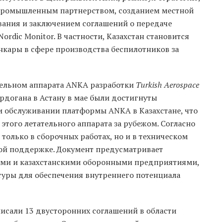
с промышленным партнерством, созданием местной
вания и заключением соглашений о передаче
rdic Monitor. В частности, Казахстан становится
ары в сфере производства беспилотников за
ательном аппарата ANKA разработки
Turkish Aerospace
 Эрдогана в Астану в мае были достигнуты
и обслуживании платформы ANKA в Казахстане, что
этого летательного аппарата за рубежом. Согласно
 только в сборочных работах, но и в техническом
ной поддержке. Документ предусматривает
ими и казахстанскими оборонными предприятиями,
туры для обеспечения внутреннего потенциала
исали 13 двусторонних соглашений в области