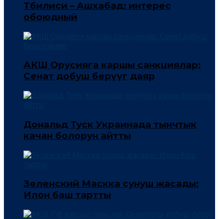
Тбилиси – Ашхабад: интерес
обоюдный
АКШ Орусияга каршы санкциялар:
Сенат добуш берүүгө даяр
Дональд Туск Украинада тынчтык
качан болорун айтты
Зеленский Маскка сунуш жасады:
Илон баш тартты