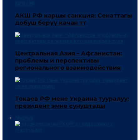
АКШ РФ каршы санкция: Сенаттагы
добуш берүү качан өтөт
Центральная Азия – Афганистан:
проблемы и перспективы
регионального взаимодействия
Токаев РФ мене Украина тууралуу:
президент эмне сунуштады
Мнение