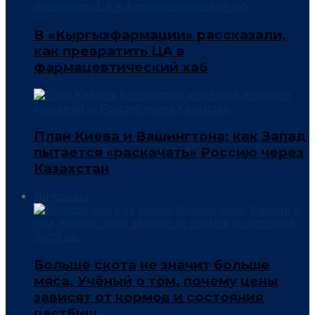
В «Кыргызфармации» рассказали,
как превратить ЦА в
фармацевтический хаб
План Киева и Вашингтона: как Запад
пытается «раскачать» Россию через
Казахстан
Интервью
Больше скота не значит больше
мяса. Учёный о том, почему цены
зависят от кормов и состояния
пастбищ