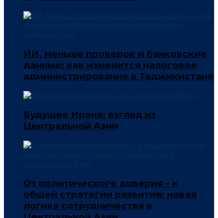
ИИ, меньше проверок и банковские
данные: как изменится налоговое
администрирование в Таджикистане
Будущее Ирана: взгляд из
Центральной Азии
От политического доверия – к
общей стратегии развития: новая
логика сотрудничества в
Центральной Азии