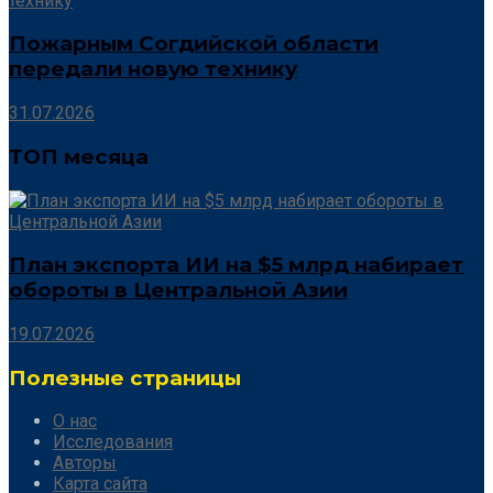
Пожарным Согдийской области
передали новую технику
31.07.2026
ТОП месяца
План экспорта ИИ на $5 млрд набирает
обороты в Центральной Азии
19.07.2026
Полезные страницы
О нас
Исследования
Авторы
Карта сайта