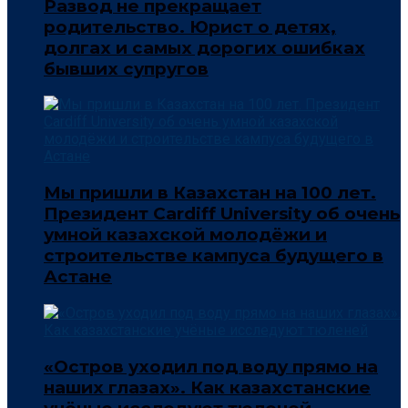
Развод не прекращает
родительство. Юрист о детях,
долгах и самых дорогих ошибках
бывших супругов
Мы пришли в Казахстан на 100 лет.
Президент Cardiff University об очень
умной казахской молодёжи и
строительстве кампуса будущего в
Астане
«Остров уходил под воду прямо на
наших глазах». Как казахстанские