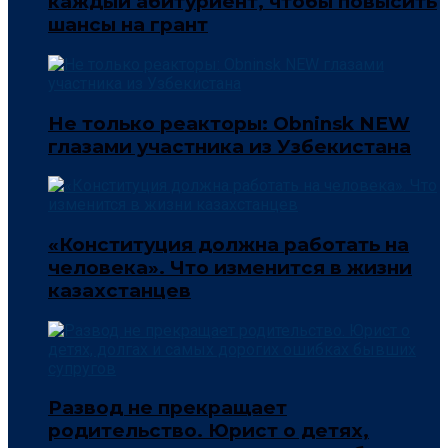
каждый абитуриент, чтобы повысить
шансы на грант
Не только реакторы: Obninsk NEW
глазами участника из Узбекистана
«Конституция должна работать на
человека». Что изменится в жизни
казахстанцев
Развод не прекращает
родительство. Юрист о детях,