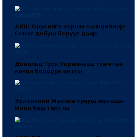
АКШ Орусияга каршы санкциялар:
Сенат добуш берүүгө даяр
Дональд Туск Украинада тынчтык
качан болорун айтты
Зеленский Маскка сунуш жасады:
Илон баш тартты