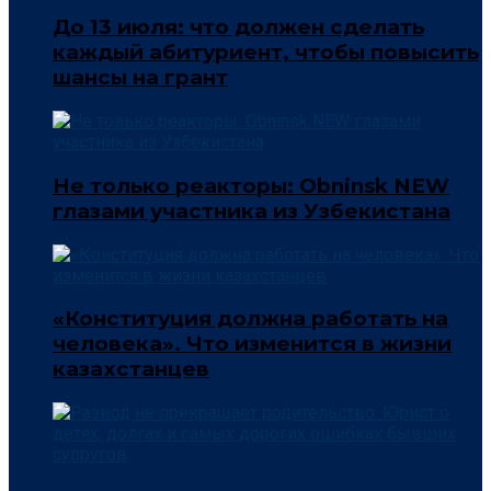
До 13 июля: что должен сделать
каждый абитуриент, чтобы повысить
шансы на грант
Не только реакторы: Obninsk NEW
глазами участника из Узбекистана
«Конституция должна работать на
человека». Что изменится в жизни
казахстанцев