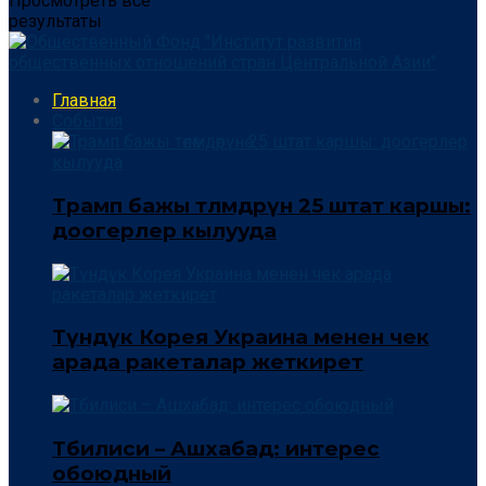
Просмотреть все
результаты
Главная
События
Трамп бажы төлөмдөрүнө 25 штат каршы:
доогерлер кылууда
Түндүк Корея Украина менен чек
арада ракеталар жеткирет
Тбилиси – Ашхабад: интерес
обоюдный