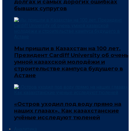
долгах и самых дорогих ошибках
бывших супругов
Мы пришли в Казахстан на 100 лет.
Президент Cardiff University об очень
умной казахской молодёжи и
строительстве кампуса будущего в
Астане
«Остров уходил под воду прямо на
наших глазах». Как казахстанские
учёные исследуют тюленей
Аналитика