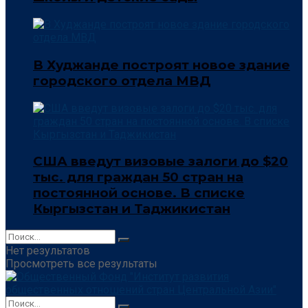
В Худжанде построят новое здание
городского отдела МВД
США введут визовые залоги до $20
тыс. для граждан 50 стран на
постоянной основе. В списке
Кыргызстан и Таджикистан
Нет результатов
Просмотреть все результаты