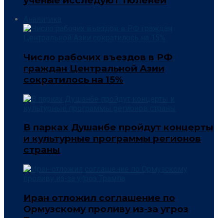
учёные исследуют тюленей
Аналитика
Число рабочих въездов в РФ
граждан Центральной Азии
сократилось на 15%
В парках Душанбе пройдут концерты
и культурные программы регионов
страны
Иран отложил соглашение по
Ормузскому проливу из-за угроз