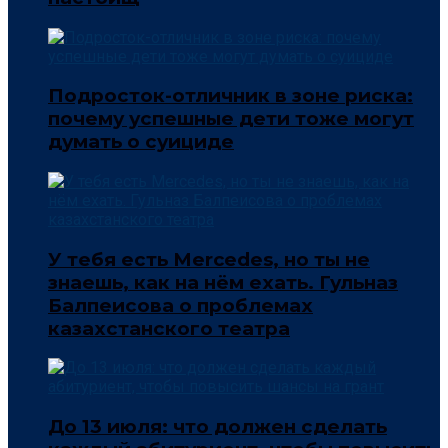
Подросток-отличник в зоне риска:
почему успешные дети тоже могут
думать о суициде
У тебя есть Mercedes, но ты не
знаешь, как на нём ехать. Гульназ
Балпеисова о проблемах
казахстанского театра
До 13 июля: что должен сделать