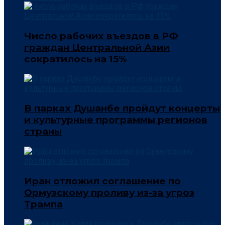
Число рабочих въездов в РФ
граждан Центральной Азии
сократилось на 15%
В парках Душанбе пройдут концерты
и культурные программы регионов
страны
Иран отложил соглашение по
Ормузскому проливу из-за угроз
Трампа