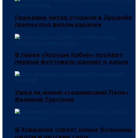
Граждане Китая открыли в Душанбе
притон под видом караоке
В парке «Куруши Кабир» пройдет
первый фестиваль шахмат и джаза
Ушел из жизни «таджикский Пеле»
Валерий Турсунов
В Худжанде строят новые больницы,
школы и детские сады