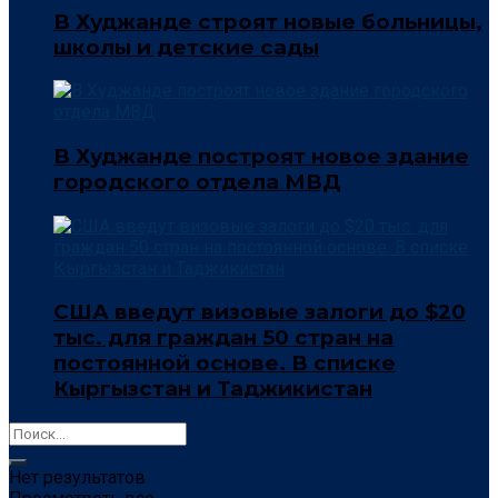
В Худжанде строят новые больницы,
школы и детские сады
В Худжанде построят новое здание
городского отдела МВД
США введут визовые залоги до $20
тыс. для граждан 50 стран на
постоянной основе. В списке
Кыргызстан и Таджикистан
Нет результатов