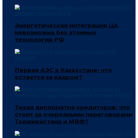
Энергетическая интеграция ЦА
невозможна без атомных
технологий РФ
Первая АЭС в Казахстане: что
остается за кадром?
Тихая дипломатия кредиторов: что
стоит за очередными переговорами
Таджикистана и МВФ?