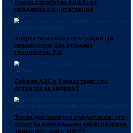
Новая стратегия РКФР: от
поддержки к интеграции
Энергетическая интеграция ЦА
невозможна без атомных
технологий РФ
Первая АЭС в Казахстане: что
остается за кадром?
Тихая дипломатия кредиторов: что
стоит за очередными переговорами
Таджикистана и МВФ?