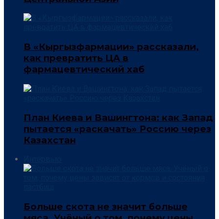
В «Кыргызфармации» рассказали,
как превратить ЦА в
фармацевтический хаб
План Киева и Вашингтона: как Запад
пытается «раскачать» Россию через
Казахстан
Интервью
Больше скота не значит больше
мяса. Учёный о том, почему цены