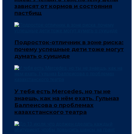
зависят от кормов и состояния
пастбищ
Подросток-отличник в зоне риска:
почему успешные дети тоже могут
думать о суициде
У тебя есть Mercedes, но ты не
знаешь, как на нём ехать. Гульназ
Балпеисова о проблемах
казахстанского театра