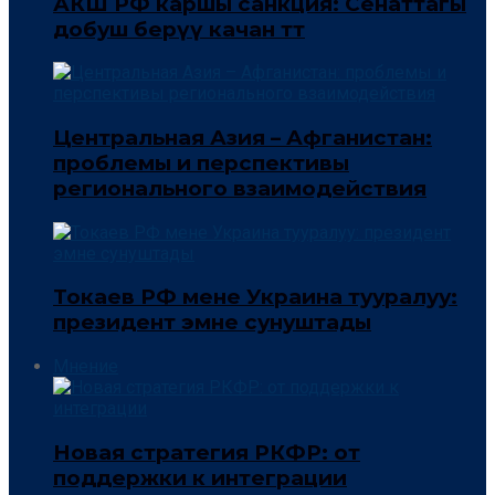
АКШ РФ каршы санкция: Сенаттагы
добуш берүү качан өтөт
Центральная Азия – Афганистан:
проблемы и перспективы
регионального взаимодействия
Токаев РФ мене Украина тууралуу:
президент эмне сунуштады
Мнение
Новая стратегия РКФР: от
поддержки к интеграции