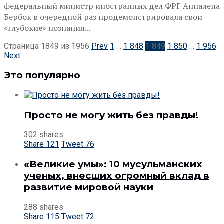
федеральный министр иностранных дел ФРГ Анналена
Бербок в очередной раз продемонстрировала свои
«глубокие» познания...
Страница 1849 из 1956
Prev
1
…
1 848
1 849
1 850
…
1 956
Next
Это популярно
Просто не могу жить без правды!
302 shares
Share
121
Tweet
76
«Великие умы»: 10 мусульманских
ученых, внесших огромный вклад в
развитие мировой науки
288 shares
Share
115
Tweet
72