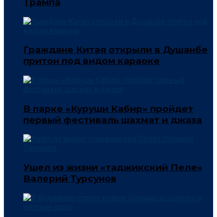
Трампа
Граждане Китая открыли в Душанбе
притон под видом караоке
В парке «Куруши Кабир» пройдет
первый фестиваль шахмат и джаза
Ушел из жизни «таджикский Пеле»
Валерий Турсунов