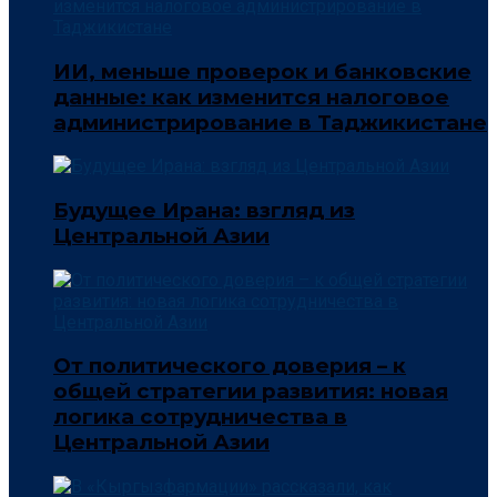
ИИ, меньше проверок и банковские
данные: как изменится налоговое
администрирование в Таджикистане
Будущее Ирана: взгляд из
Центральной Азии
От политического доверия – к
общей стратегии развития: новая
логика сотрудничества в
Центральной Азии