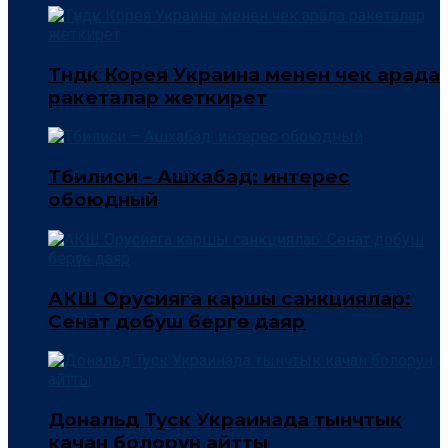
Түндүк Корея Украина менен чек арада
ракеталар жеткирет
Тбилиси – Ашхабад: интерес
обоюдный
АКШ Орусияга каршы санкциялар:
Сенат добуш берүүгө даяр
Дональд Туск Украинада тынчтык
качан болорун айтты