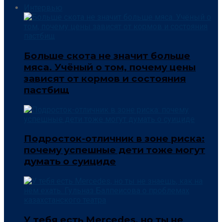
Интервью
Больше скота не значит больше
мяса. Учёный о том, почему цены
зависят от кормов и состояния
пастбищ
Подросток-отличник в зоне риска:
почему успешные дети тоже могут
думать о суициде
У тебя есть Mercedes, но ты не