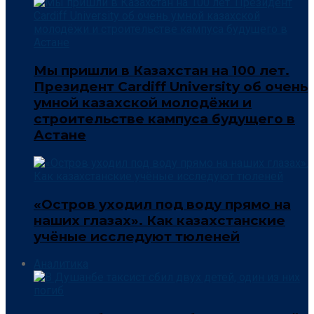
Мы пришли в Казахстан на 100 лет.
Президент Cardiff University об очень
умной казахской молодёжи и
строительстве кампуса будущего в
Астане
«Остров уходил под воду прямо на
наших глазах». Как казахстанские
учёные исследуют тюленей
Аналитика