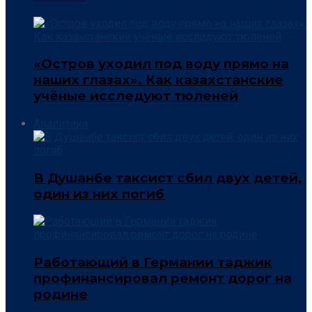
«Остров уходил под воду прямо на
наших глазах». Как казахстанские
учёные исследуют тюленей
Аналитика
В Душанбе таксист сбил двух детей,
один из них погиб
Работающий в Германии таджик
профинансировал ремонт дорог на
родине