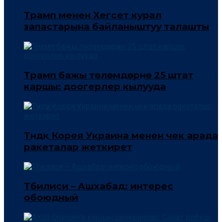
Трамп менен Хегсет курал
запастарына байланыштуу талашты
Трамп бажы төлөмдөрүнө 25 штат
каршы: доогерлер кылууда
Түндүк Корея Украина менен чек арада
ракеталар жеткирет
Тбилиси – Ашхабад: интерес
обоюдный