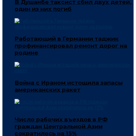
В Душанбе таксист сбил двух детей,
один из них погиб
Работающий в Германии таджик
профинансировал ремонт дорог на
родине
Война с Ираном истощила запасы
американских ракет
Число рабочих въездов в РФ
граждан Центральной Азии
сократилось на 15%