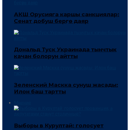
АКШ Орусияга каршы санкциялар:
Сенат добуш берүүгө даяр
Дональд Туск Украинада тынчтык
качан болорун айтты
Зеленский Маскка сунуш жасады:
Илон баш тартты
Мнение
Выборы в Курултай: голосует