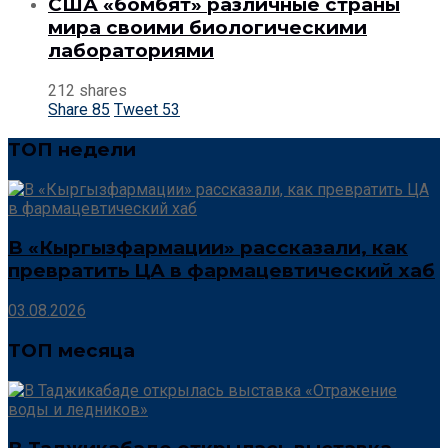
США «бомбят» различные страны
мира своими биологическими
лабораториями
212 shares
Share
85
Tweet
53
ТОП недели
В «Кыргызфармации» рассказали, как
превратить ЦА в фармацевтический хаб
03.08.2026
ТОП месяца