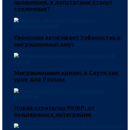
провинция, а депутатами станут
столичные?
Евросоюз затягивает Узбекистан в
миграционный омут
Миграционный кризис в Сеуте как
урок для России
Новая стратегия РКФР: от
поддержки к интеграции