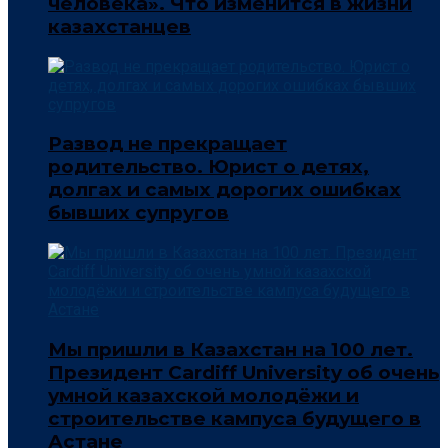
человека». Что изменится в жизни
казахстанцев
Развод не прекращает
родительство. Юрист о детях,
долгах и самых дорогих ошибках
бывших супругов
Мы пришли в Казахстан на 100 лет.
Президент Cardiff University об очень
умной казахской молодёжи и
строительстве кампуса будущего в
Астане