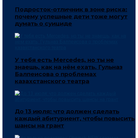
Подросток-отличник в зоне риска:
почему успешные дети тоже могут
думать о суициде
У тебя есть Mercedes, но ты не
знаешь, как на нём ехать. Гульназ
Балпеисова о проблемах
казахстанского театра
До 13 июля: что должен сделать
каждый абитуриент, чтобы повысить
шансы на грант