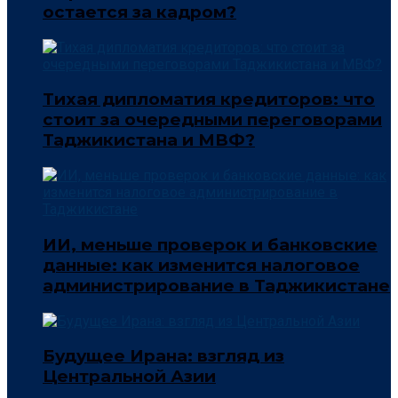
остается за кадром?
Тихая дипломатия кредиторов: что
стоит за очередными переговорами
Таджикистана и МВФ?
ИИ, меньше проверок и банковские
данные: как изменится налоговое
администрирование в Таджикистане
Будущее Ирана: взгляд из
Центральной Азии