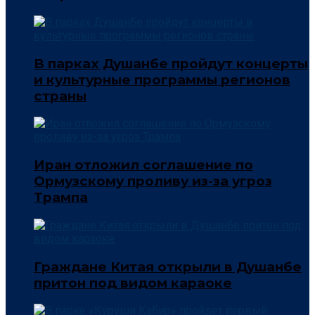
В парках Душанбе пройдут концерты
и культурные программы регионов
страны
Иран отложил соглашение по
Ормузскому проливу из-за угроз
Трампа
Граждане Китая открыли в Душанбе
притон под видом караоке