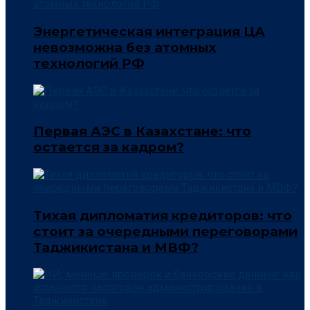
Энергетическая интеграция ЦА
невозможна без атомных
технологий РФ
Первая АЭС в Казахстане: что
остается за кадром?
Тихая дипломатия кредиторов: что
стоит за очередными переговорами
Таджикистана и МВФ?