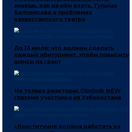
знаешь, как на нём ехать. Гульназ
Балпеисова о проблемах
казахстанского театра
До 13 июля: что должен сделать
каждый абитуриент, чтобы повысить
шансы на грант
Не только реакторы: Obninsk NEW
глазами участника из Узбекистана
«Конституция должна работать на