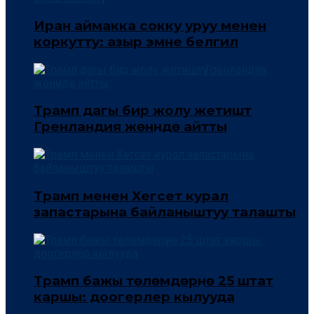
Иран аймакка сокку уруу менен
коркутту: азыр эмне белгилүү
Трамп дагы бир жолу жетиштүү
Гренландия жөнүндө айтты
Трамп менен Хегсет курал
запастарына байланыштуу талашты
Трамп бажы төлөмдөрүнө 25 штат
каршы: доогерлер кылууда