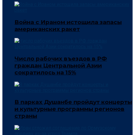
Война с Ираном истощила запасы
американских ракет
Число рабочих въездов в РФ
граждан Центральной Азии
сократилось на 15%
В парках Душанбе пройдут концерты
и культурные программы регионов
страны