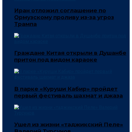
Иран отложил соглашение по
Ормузскому проливу из-за угроз
Трампа
Граждане Китая открыли в Душанбе
притон под видом караоке
В парке «Куруши Кабир» пройдет
первый фестиваль шахмат и джаза
Ушел из жизни «таджикский Пеле»
Валерий Турсунов