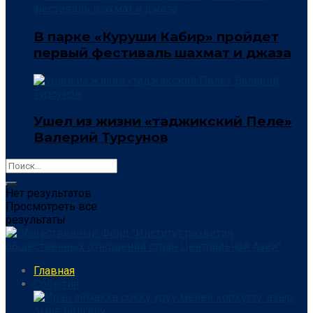
В парке «Куруши Кабир» пройдет
первый фестиваль шахмат и джаза
Ушел из жизни «таджикский Пеле»
Валерий Турсунов
Нет результатов
Просмотреть все
результаты
Главная
События