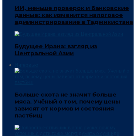
ИИ, меньше проверок и банковские
данные: как изменится налоговое
администрирование в Таджикистане
Будущее Ирана: взгляд из
Центральной Азии
Интервью
Больше скота не значит больше
мяса. Учёный о том, почему цены
зависят от кормов и состояния
пастбищ