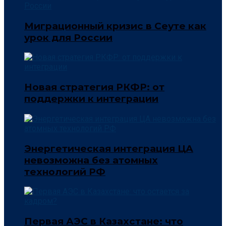
Миграционный кризис в Сеуте как
урок для России
Новая стратегия РКФР: от
поддержки к интеграции
Энергетическая интеграция ЦА
невозможна без атомных
технологий РФ
Первая АЭС в Казахстане: что