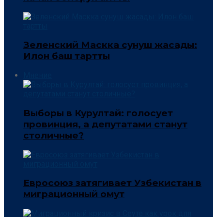
Зеленский Маскка сунуш жасады:
Илон баш тартты
Мнение
Выборы в Курултай: голосует
провинция, а депутатами станут
столичные?
Евросоюз затягивает Узбекистан в
миграционный омут