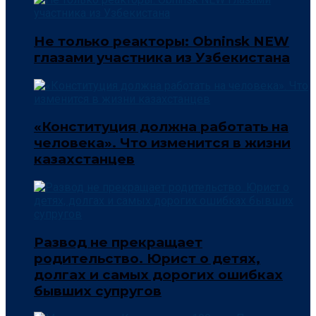
Не только реакторы: Obninsk NEW
глазами участника из Узбекистана
«Конституция должна работать на
человека». Что изменится в жизни
казахстанцев
Развод не прекращает
родительство. Юрист о детях,
долгах и самых дорогих ошибках
бывших супругов