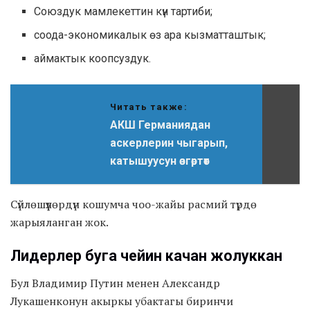
Союздук мамлекеттин күн тартиби;
соода-экономикалык өз ара кызматташтык;
аймактык коопсуздук.
Читать также:
АКШ Германиядан
аскерлерин чыгарып,
катышуусун өзгөртөт
Сүйлөшүүлөрдүн кошумча чоо-жайы расмий түрдө
жарыяланган жок.
Лидерлер буга чейин качан жолуккан
Бул Владимир Путин менен Александр
Лукашенконун акыркы убактагы биринчи