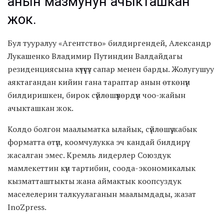
анын мазмунун ачыкташкан
жок.
Бул тууралуу «Агентство» билдиргендей, Александр
Лукашенко Владимир Путиндин Валдайдагы
резиденциясына күтүүсүз сапар менен барды. Жолугушуу
аяктагандан кийин гана тараптар анын өткөнүн
билдиришкен, бирок сүйлөшүүлөрдүн чоо-жайын
ачыкташкан жок.
Колдо болгон маалыматка ылайык, сүйлөшүү жабык
форматта өтүп, коомчулукка эч кандай билдирүү
жасалган эмес. Кремль лидерлер Союздук
мамлекеттин күн тартибин, соода-экономикалык
кызматташтыкты жана аймактык коопсуздук
маселелерин талкуулаганын маалымдады, жазат
InoZpress.