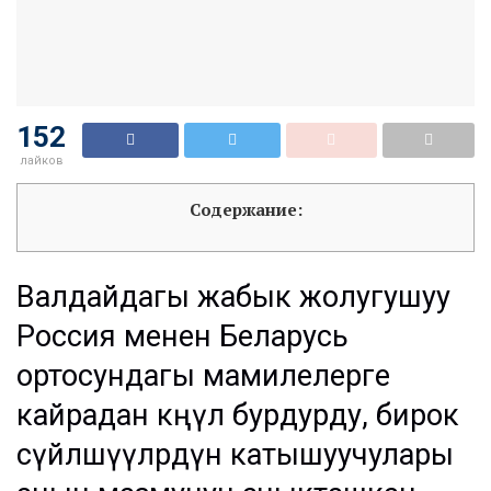
152
лайков
Содержание:
Валдайдагы жабык жолугушуу
Россия менен Беларусь
ортосундагы мамилелерге
кайрадан көңүл бурдурду, бирок
сүйлөшүүлөрдүн катышуучулары