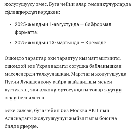
жолугушуусу эмес. Буга чейин алар төмөнкү учурларда
сүйлөшүүлөрдү өткөрүшкөн:
2025-жылдын 1-августунда — бейформал
форматта;
2025-жылдын 13-мартында — Кремлде.
Ошондо тараптар эки тараптуу кызматташтыкты,
ошондой эле Украинадагы согушка байланышкан
маселелерди талкуулашкан. Марттагы жолугушууда
Путин Лукашенкону кайра шайланышы менен
куттуктап, эки өлкөнүн ортосундагы товар жүгүртүүнүн
өсүшүн белгилеген.
Эске салсак, буга чейин биз Москва АКШнын
Аляскадагы жолугушуунун жыйынтыгы боюнча
билдирүүлөрүнө.