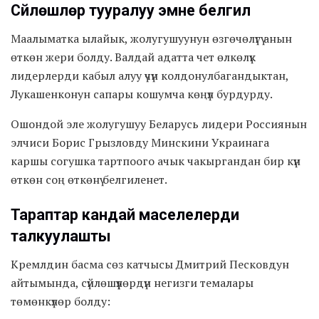
Сүйлөшүүлөр тууралуу эмне белгилүү
Маалыматка ылайык, жолугушуунун өзгөчөлүгү анын
өткөн жери болду. Валдай адатта чет өлкөлүк
лидерлерди кабыл алуу үчүн колдонулбагандыктан,
Лукашенконун сапары кошумча көңүл бурдурду.
Ошондой эле жолугушуу Беларусь лидери Россиянын
элчиси Борис Грызловду Минскини Украинага
каршы согушка тартпоого ачык чакыргандан бир күн
өткөн соң өткөнү белгиленет.
Тараптар кандай маселелерди
талкуулашты
Кремлдин басма сөз катчысы Дмитрий Песковдун
айтымында, сүйлөшүүлөрдүн негизги темалары
төмөнкүлөр болду: