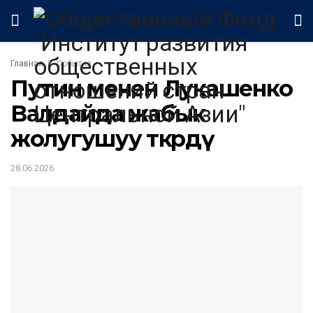
Главная
События
Путин менен Лукашенко
Валдайда жабык
жолугушуу өткөрдү
28.06.2026