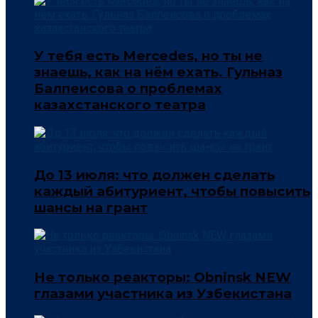
У тебя есть Mercedes, но ты не
знаешь, как на нём ехать. Гульназ
Балпеисова о проблемах
казахстанского театра
До 13 июля: что должен сделать
каждый абитуриент, чтобы повысить
шансы на грант
Не только реакторы: Obninsk NEW
глазами участника из Узбекистана