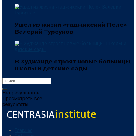
Ушел из жизни «таджикский Пеле»
Валерий Турсунов
В Худжанде строят новые больницы,
школы и детские сады
Нет результатов
Просмотреть все
результаты
Главная