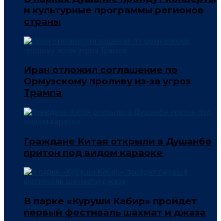
и культурные программы регионов
страны
Иран отложил соглашение по
Ормузскому проливу из-за угроз
Трампа
Граждане Китая открыли в Душанбе
притон под видом караоке
В парке «Куруши Кабир» пройдет
первый фестиваль шахмат и джаза