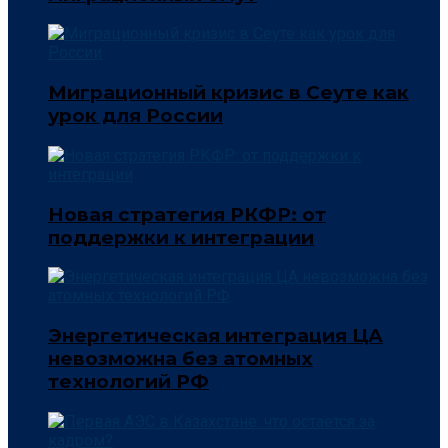
Миграционный кризис в Сеуте как
урок для России
Новая стратегия РКФР: от
поддержки к интеграции
Энергетическая интеграция ЦА
невозможна без атомных
технологий РФ