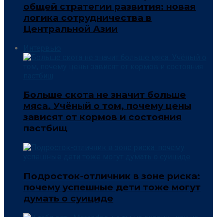
общей стратегии развития: новая
логика сотрудничества в
Центральной Азии
Интервью
Больше скота не значит больше
мяса. Учёный о том, почему цены
зависят от кормов и состояния
пастбищ
Подросток-отличник в зоне риска:
почему успешные дети тоже могут
думать о суициде