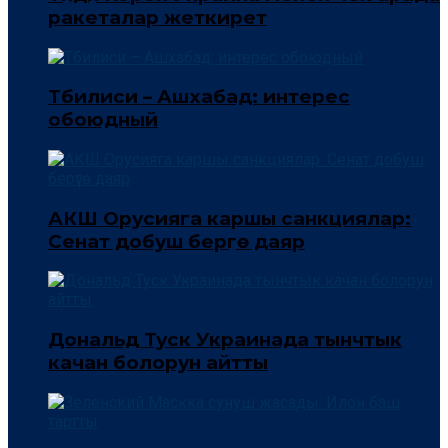
ракеталар жеткирет
Тбилиси – Ашхабад: интерес
обоюдный
АКШ Орусияга каршы санкциялар:
Сенат добуш берүүгө даяр
Дональд Туск Украинада тынчтык
качан болорун айтты