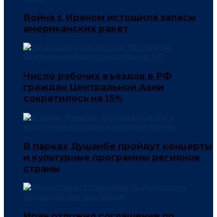
Война с Ираном истощила запасы
американских ракет
Число рабочих въездов в РФ
граждан Центральной Азии
сократилось на 15%
В парках Душанбе пройдут концерты
и культурные программы регионов
страны
Иран отложил соглашение по