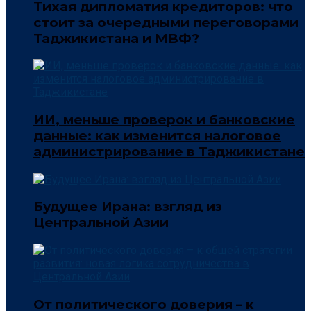
Тихая дипломатия кредиторов: что
стоит за очередными переговорами
Таджикистана и МВФ?
ИИ, меньше проверок и банковские
данные: как изменится налоговое
администрирование в Таджикистане
Будущее Ирана: взгляд из
Центральной Азии
От политического доверия – к