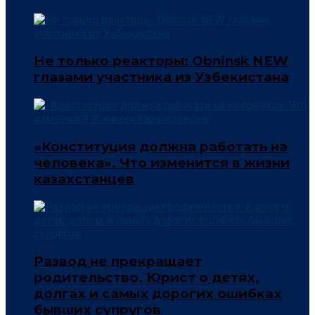
Не только реакторы: Obninsk NEW
глазами участника из Узбекистана
«Конституция должна работать на
человека». Что изменится в жизни
казахстанцев
Развод не прекращает
родительство. Юрист о детях,
долгах и самых дорогих ошибках
бывших супругов