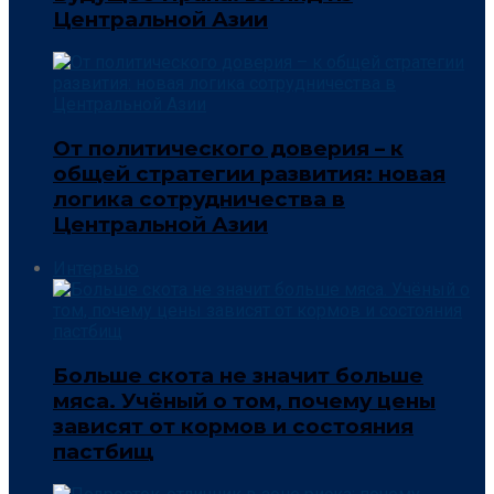
Центральной Азии
От политического доверия – к
общей стратегии развития: новая
логика сотрудничества в
Центральной Азии
Интервью
Больше скота не значит больше
мяса. Учёный о том, почему цены
зависят от кормов и состояния
пастбищ