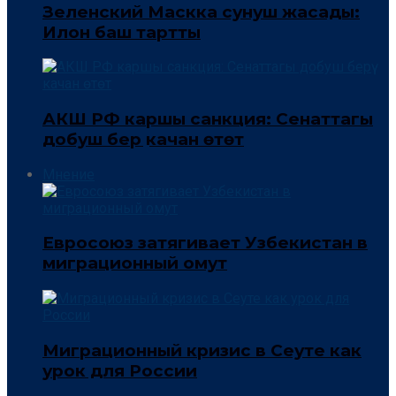
Зеленский Маскка сунуш жасады:
Илон баш тартты
АКШ РФ каршы санкция: Сенаттагы
добуш берүү качан өтөт
Мнение
Евросоюз затягивает Узбекистан в
миграционный омут
Миграционный кризис в Сеуте как
урок для России