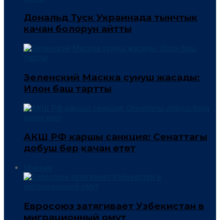
Дональд Туск Украинада тынчтык
качан болорун айтты
Зеленский Маскка сунуш жасады:
Илон баш тартты
АКШ РФ каршы санкция: Сенаттагы
добуш берүү качан өтөт
Мнение
Евросоюз затягивает Узбекистан в
миграционный омут