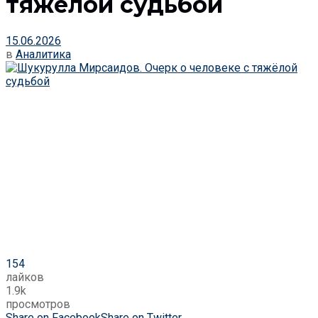
тяжёлой судьбой
15.06.2026
в
Аналитика
154
лайков
1.9k
просмотров
Share on Facebook
Share on Twitter