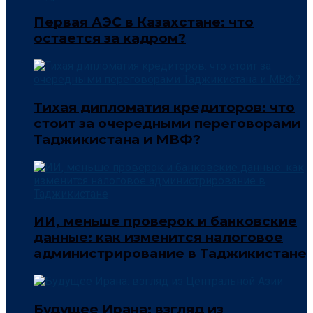
Первая АЭС в Казахстане: что
остается за кадром?
Тихая дипломатия кредиторов: что
стоит за очередными переговорами
Таджикистана и МВФ?
ИИ, меньше проверок и банковские
данные: как изменится налоговое
администрирование в Таджикистане
Будущее Ирана: взгляд из