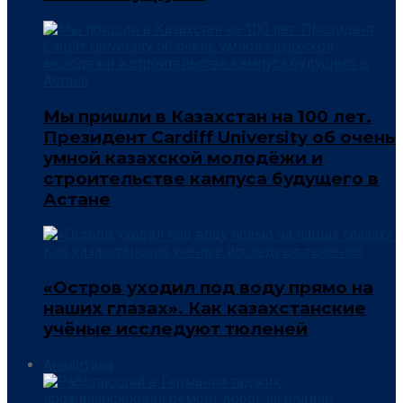
Мы пришли в Казахстан на 100 лет.
Президент Cardiff University об очень
умной казахской молодёжи и
строительстве кампуса будущего в
Астане
«Остров уходил под воду прямо на
наших глазах». Как казахстанские
учёные исследуют тюленей
Аналитика