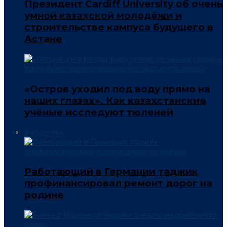
Президент Cardiff University об очень
умной казахской молодёжи и
строительстве кампуса будущего в
Астане
«Остров уходил под воду прямо на
наших глазах». Как казахстанские
учёные исследуют тюленей
Аналитика
Работающий в Германии таджик
профинансировал ремонт дорог на
родине