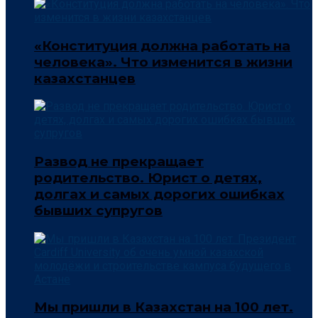
«Конституция должна работать на
человека». Что изменится в жизни
казахстанцев
Развод не прекращает
родительство. Юрист о детях,
долгах и самых дорогих ошибках
бывших супругов
Мы пришли в Казахстан на 100 лет.