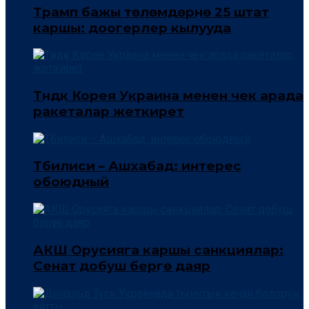
Трамп бажы төлөмдөрүнө 25 штат
каршы: доогерлер кылууда
Түндүк Корея Украина менен чек арада
ракеталар жеткирет
Тбилиси – Ашхабад: интерес
обоюдный
АКШ Орусияга каршы санкциялар:
Сенат добуш берүүгө даяр