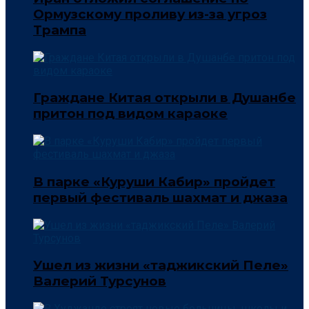
Ормузскому проливу из-за угроз
Трампа
Граждане Китая открыли в Душанбе
притон под видом караоке
В парке «Куруши Кабир» пройдет
первый фестиваль шахмат и джаза
Ушел из жизни «таджикский Пеле»
Валерий Турсунов