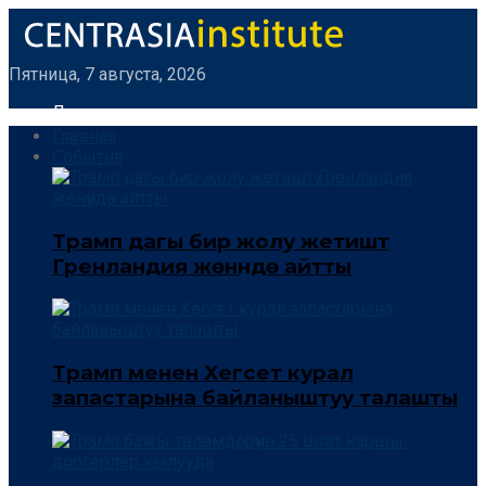
Пятница, 7 августа, 2026
Логин
Главная
События
Трамп дагы бир жолу жетиштүү
Гренландия жөнүндө айтты
Трамп менен Хегсет курал
запастарына байланыштуу талашты