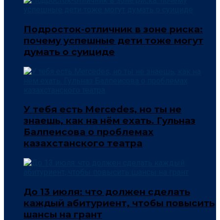
Подросток-отличник в зоне риска:
почему успешные дети тоже могут
думать о суициде
У тебя есть Mercedes, но ты не
знаешь, как на нём ехать. Гульназ
Балпеисова о проблемах
казахстанского театра
До 13 июля: что должен сделать
каждый абитуриент, чтобы повысить
шансы на грант