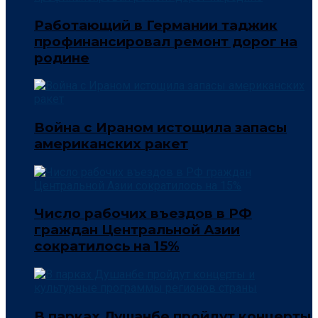
Работающий в Германии таджик
профинансировал ремонт дорог на
родине
Война с Ираном истощила запасы
американских ракет
Число рабочих въездов в РФ
граждан Центральной Азии
сократилось на 15%
В парках Душанбе пройдут концерты