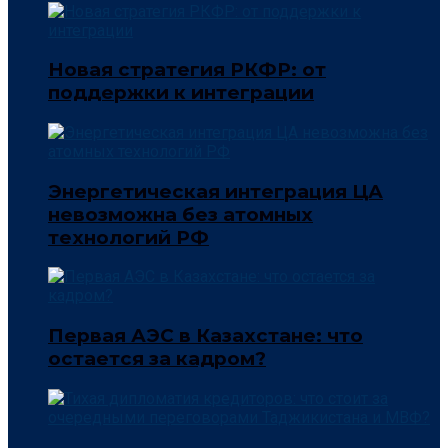
Новая стратегия РКФР: от
поддержки к интеграции
Энергетическая интеграция ЦА
невозможна без атомных
технологий РФ
Первая АЭС в Казахстане: что
остается за кадром?