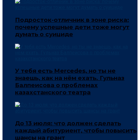
Подросток-отличник в зоне риска:
почему успешные дети тоже могут
думать о суициде
У тебя есть Mercedes, но ты не
знаешь, как на нём ехать. Гульназ
Балпеисова о проблемах
казахстанского театра
До 13 июля: что должен сделать
каждый абитуриент, чтобы повысить
шансы на грант