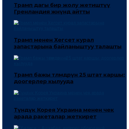
Трамп дагы бир жолу жетиштүү
Гренландия жөнүндө айтты
Трамп менен Хегсет курал
запастарына байланыштуу талашты
Трамп бажы төлөмдөрүнө 25 штат каршы:
доогерлер кылууда
Түндүк Корея Украина менен чек
арада ракеталар жеткирет