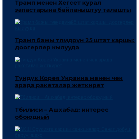
Трамп менен Хегсет курал
запастарына байланыштуу талашты
Трамп бажы төлөмдөрүнө 25 штат каршы:
доогерлер кылууда
Түндүк Корея Украина менен чек
арада ракеталар жеткирет
Тбилиси – Ашхабад: интерес
обоюдный