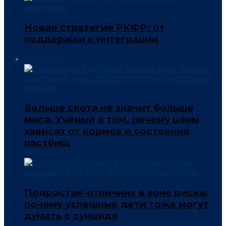
Новая стратегия РКФР: от
поддержки к интеграции
Интервью
Больше скота не значит больше
мяса. Учёный о том, почему цены
зависят от кормов и состояния
пастбищ
Подросток-отличник в зоне риска:
почему успешные дети тоже могут
думать о суициде