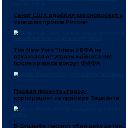
Сенат США одобрил законопроект о
санкциях против России
The New York Times: УЕФА не
отказался от угрозы бойкота ЧМ
после кризиса вокруг ФИФА
Провал проекта «город-
корпорация» на примере Ташкента
В Душанбе таксист сбил двух детей,