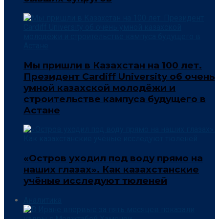
Мы пришли в Казахстан на 100 лет.
Президент Cardiff University об очень
умной казахской молодёжи и
строительстве кампуса будущего в
Астане
«Остров уходил под воду прямо на
наших глазах». Как казахстанские
учёные исследуют тюленей
Аналитика