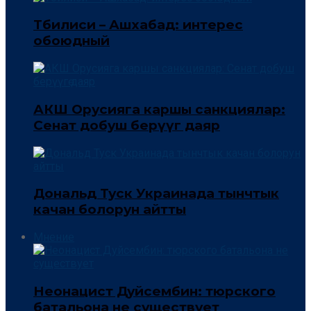
Тбилиси – Ашхабад: интерес
обоюдный
АКШ Орусияга каршы санкциялар:
Сенат добуш берүүгө даяр
Дональд Туск Украинада тынчтык
качан болорун айтты
Мнение
Неонацист Дуйсембин: тюрского
батальона не существует