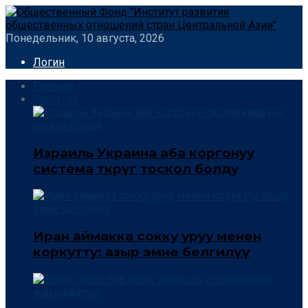
Понедельник, 10 августа, 2026
Логин
Главная
События
Израиль Украина аба коргонуу
система өткөрүгө тоскол болду
Иран аймакка сокку уруу менен
коркутту: азыр эмне белгилүү