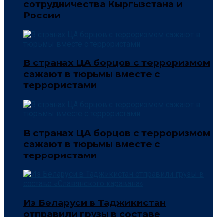
сотрудничества Кыргызстана и
России
В странах ЦА борцов с терроризмом
сажают в тюрьмы вместе с
террористами
В странах ЦА борцов с терроризмом
сажают в тюрьмы вместе с
террористами
Из Беларуси в Таджикистан
отправили грузы в составе