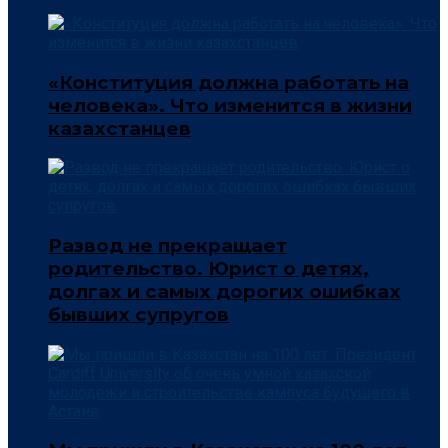
«Конституция должна работать на
человека». Что изменится в жизни
казахстанцев
Развод не прекращает
родительство. Юрист о детях,
долгах и самых дорогих ошибках
бывших супругов