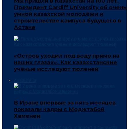
Мы пришли в Казахстан на 100 лет.
Президент Cardiff University об очень
умной казахской молодёжи и
строительстве кампуса будущего в
Астане
«Остров уходил под воду прямо на
наших глазах». Как казахстанские
учёные исследуют тюленей
Аналитика
В Иране впервые за пять месяцев
показали кадры с Моджтабой
Хаменеи