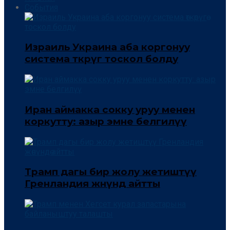
События
Израиль Украина аба коргонуу
система өткөрүгө тоскол болду
Иран аймакка сокку уруу менен
коркутту: азыр эмне белгилүү
Трамп дагы бир жолу жетиштүү
Гренландия жөнүндө айтты