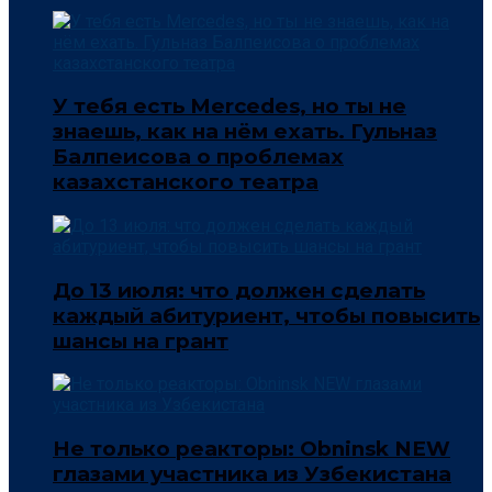
У тебя есть Mercedes, но ты не
знаешь, как на нём ехать. Гульназ
Балпеисова о проблемах
казахстанского театра
До 13 июля: что должен сделать
каждый абитуриент, чтобы повысить
шансы на грант
Не только реакторы: Obninsk NEW
глазами участника из Узбекистана