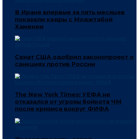
В Иране впервые за пять месяцев
показали кадры с Моджтабой
Хаменеи
Сенат США одобрил законопроект о
санкциях против России
The New York Times: УЕФА не
отказался от угрозы бойкота ЧМ
после кризиса вокруг ФИФА