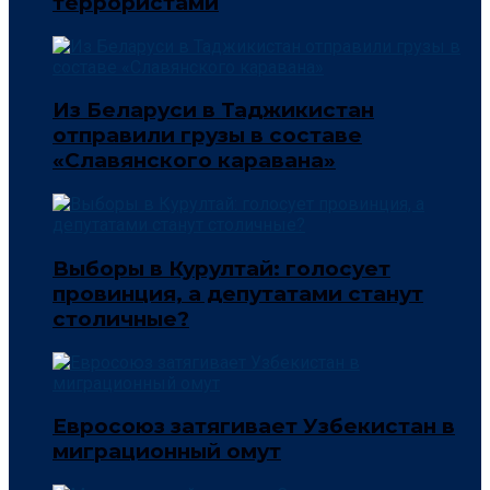
террористами
Из Беларуси в Таджикистан
отправили грузы в составе
«Славянского каравана»
Выборы в Курултай: голосует
провинция, а депутатами станут
столичные?
Евросоюз затягивает Узбекистан в
миграционный омут