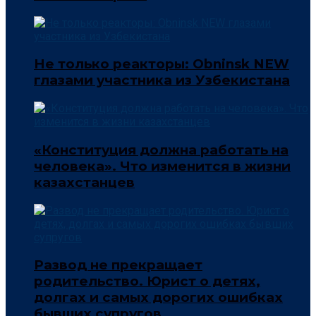
Не только реакторы: Obninsk NEW
глазами участника из Узбекистана
«Конституция должна работать на
человека». Что изменится в жизни
казахстанцев
Развод не прекращает
родительство. Юрист о детях,
долгах и самых дорогих ошибках
бывших супругов