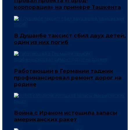
Провал проекта «город-
корпорация» на примере Ташкента
В Душанбе таксист сбил двух детей,
один из них погиб
Работающий в Германии таджик
профинансировал ремонт дорог на
родине
Война с Ираном истощила запасы
американских ракет