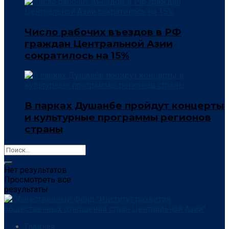
Число рабочих въездов в РФ
граждан Центральной Азии
сократилось на 15%
В парках Душанбе пройдут концерты
и культурные программы регионов
страны
Нет результатов
Просмотреть все
результаты
Главная