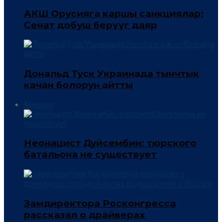
АКШ Орусияга каршы санкциялар:
Сенат добуш берүүгө даяр
Дональд Туск Украинада тынчтык
качан болорун айтты
Мнение
Неонацист Дуйсембин: тюрского
батальона не существует
Замдиректора Росконгресса
рассказал о драйверах