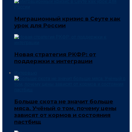
Миграционный кризис в Сеуте как
урок для России
Новая стратегия РКФР: от
поддержки к интеграции
Интервью
Больше скота не значит больше
мяса. Учёный о том, почему цены
зависят от кормов и состояния
пастбищ