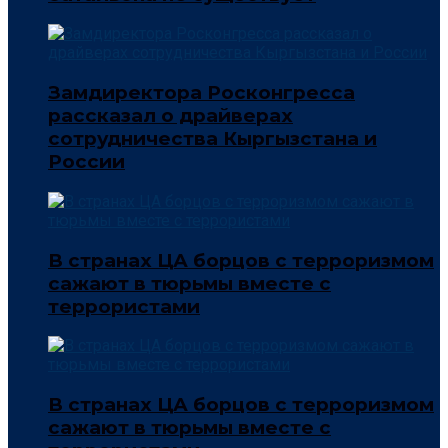
Замдиректора Росконгресса
рассказал о драйверах
сотрудничества Кыргызстана и
России
В странах ЦА борцов с терроризмом
сажают в тюрьмы вместе с
террористами
В странах ЦА борцов с терроризмом
сажают в тюрьмы вместе с