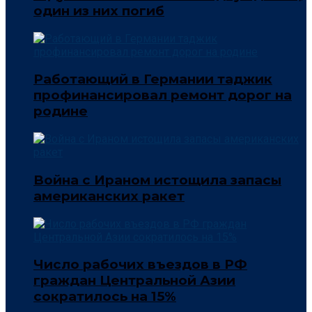
один из них погиб
Работающий в Германии таджик
профинансировал ремонт дорог на
родине
Война с Ираном истощила запасы
американских ракет
Число рабочих въездов в РФ
граждан Центральной Азии
сократилось на 15%