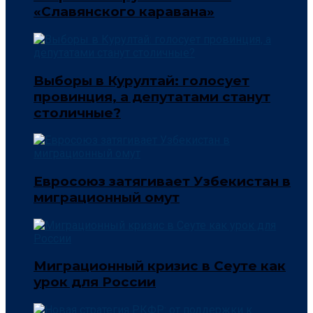
«Славянского каравана»
Выборы в Курултай: голосует
провинция, а депутатами станут
столичные?
Евросоюз затягивает Узбекистан в
миграционный омут
Миграционный кризис в Сеуте как
урок для России