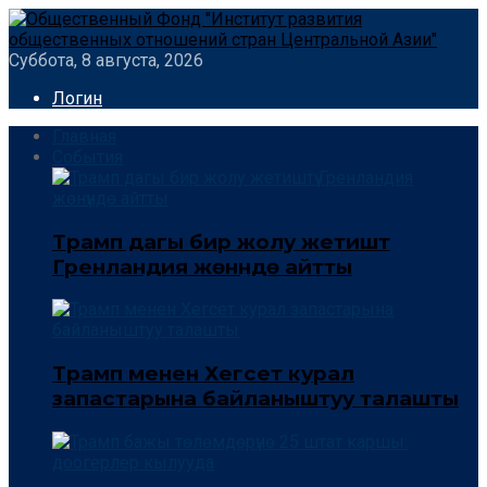
Суббота, 8 августа, 2026
Логин
Главная
События
Трамп дагы бир жолу жетиштүү
Гренландия жөнүндө айтты
Трамп менен Хегсет курал
запастарына байланыштуу талашты