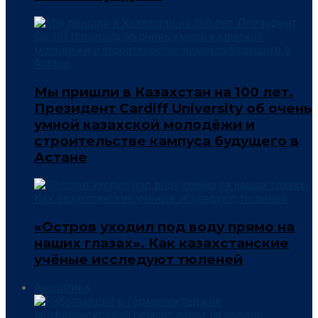
Мы пришли в Казахстан на 100 лет.
Президент Cardiff University об очень
умной казахской молодёжи и
строительстве кампуса будущего в
Астане
«Остров уходил под воду прямо на
наших глазах». Как казахстанские
учёные исследуют тюленей
Аналитика