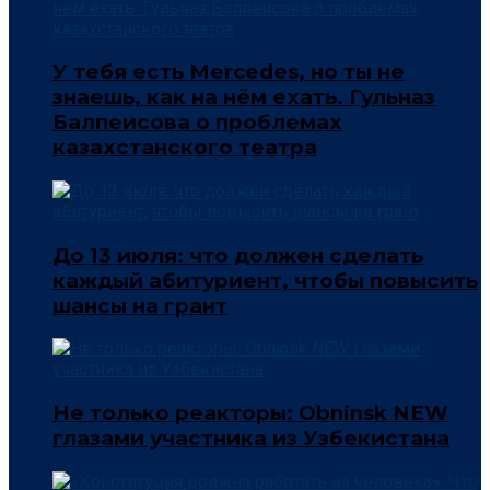
У тебя есть Mercedes, но ты не
знаешь, как на нём ехать. Гульназ
Балпеисова о проблемах
казахстанского театра
До 13 июля: что должен сделать
каждый абитуриент, чтобы повысить
шансы на грант
Не только реакторы: Obninsk NEW
глазами участника из Узбекистана