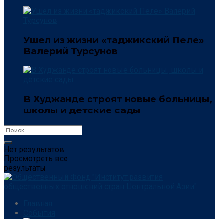
Ушел из жизни «таджикский Пеле»
Валерий Турсунов
В Худжанде строят новые больницы,
школы и детские сады
Нет результатов
Просмотреть все
результаты
Главная
События