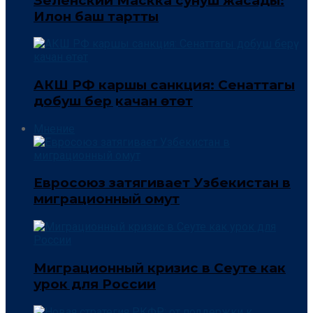
Зеленский Маскка сунуш жасады:
Илон баш тартты
АКШ РФ каршы санкция: Сенаттагы
добуш берүү качан өтөт
Мнение
Евросоюз затягивает Узбекистан в
миграционный омут
Миграционный кризис в Сеуте как
урок для России