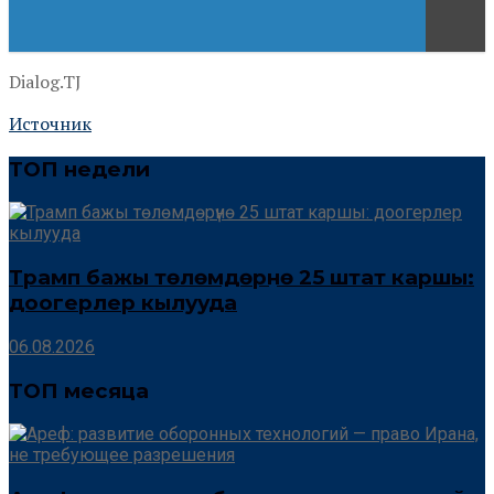
Dialog.TJ
Источник
ТОП недели
Трамп бажы төлөмдөрүнө 25 штат каршы:
доогерлер кылууда
06.08.2026
ТОП месяца