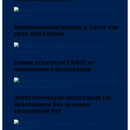
Миграционный кризис в Сеуте как
урок для России
Новая стратегия РКФР: от
поддержки к интеграции
Энергетическая интеграция ЦА
невозможна без атомных
технологий РФ