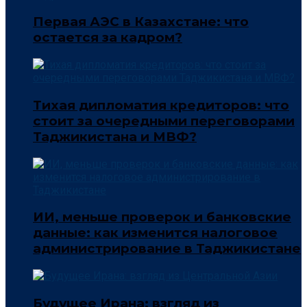
Первая АЭС в Казахстане: что
остается за кадром?
Тихая дипломатия кредиторов: что
стоит за очередными переговорами
Таджикистана и МВФ?
ИИ, меньше проверок и банковские
данные: как изменится налоговое
администрирование в Таджикистане
Будущее Ирана: взгляд из