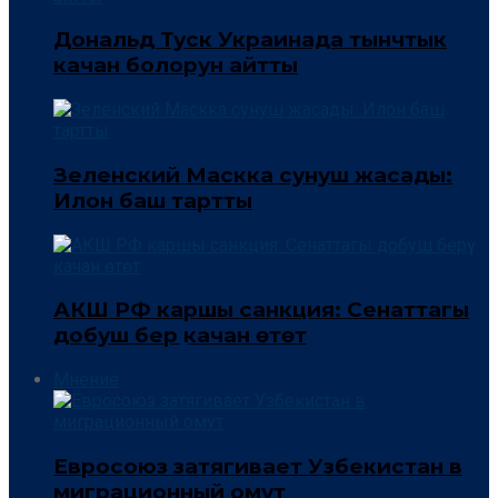
Дональд Туск Украинада тынчтык
качан болорун айтты
Зеленский Маскка сунуш жасады:
Илон баш тартты
АКШ РФ каршы санкция: Сенаттагы
добуш берүү качан өтөт
Мнение
Евросоюз затягивает Узбекистан в
миграционный омут