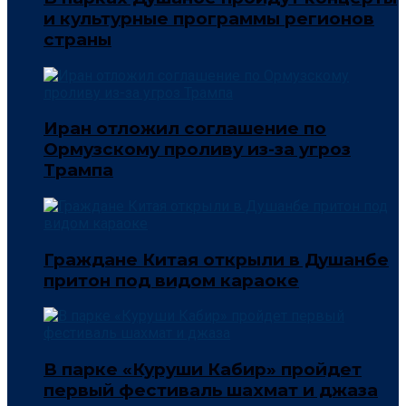
и культурные программы регионов
страны
Иран отложил соглашение по
Ормузскому проливу из-за угроз
Трампа
Граждане Китая открыли в Душанбе
притон под видом караоке
В парке «Куруши Кабир» пройдет
первый фестиваль шахмат и джаза