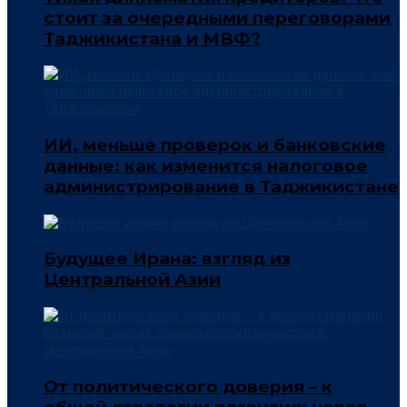
стоит за очередными переговорами
Таджикистана и МВФ?
ИИ, меньше проверок и банковские
данные: как изменится налоговое
администрирование в Таджикистане
Будущее Ирана: взгляд из
Центральной Азии
От политического доверия – к