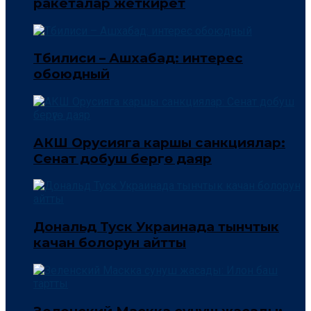
ракеталар жеткирет
Тбилиси – Ашхабад: интерес
обоюдный
АКШ Орусияга каршы санкциялар:
Сенат добуш берүүгө даяр
Дональд Туск Украинада тынчтык
качан болорун айтты