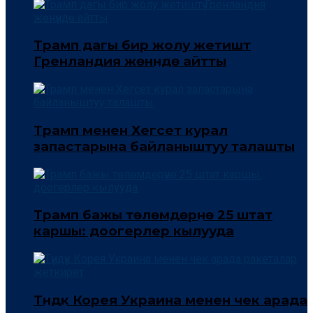
Трамп дагы бир жолу жетиштүү
Гренландия жөнүндө айтты
Трамп менен Хегсет курал
запастарына байланыштуу талашты
Трамп бажы төлөмдөрүнө 25 штат
каршы: доогерлер кылууда
Түндүк Корея Украина менен чек арада