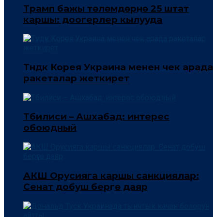
Трамп бажы төлөмдөрүнө 25 штат
каршы: доогерлер кылууда
Түндүк Корея Украина менен чек арада
ракеталар жеткирет
Тбилиси – Ашхабад: интерес
обоюдный
АКШ Орусияга каршы санкциялар:
Сенат добуш берүүгө даяр