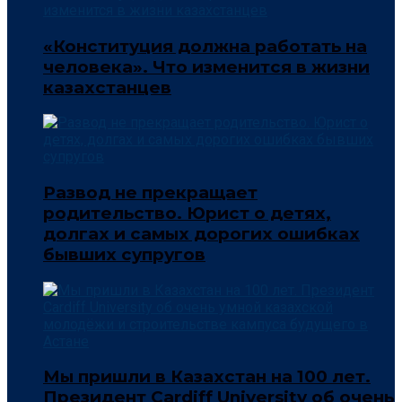
«Конституция должна работать на
человека». Что изменится в жизни
казахстанцев
Развод не прекращает
родительство. Юрист о детях,
долгах и самых дорогих ошибках
бывших супругов
Мы пришли в Казахстан на 100 лет.
Президент Cardiff University об очень