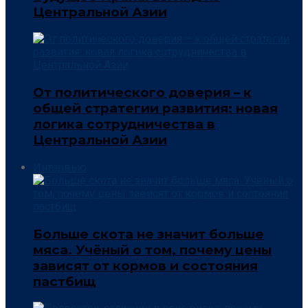
Центральной Азии
От политического доверия – к
общей стратегии развития: новая
логика сотрудничества в
Центральной Азии
Интервью
Больше скота не значит больше
мяса. Учёный о том, почему цены
зависят от кормов и состояния
пастбищ