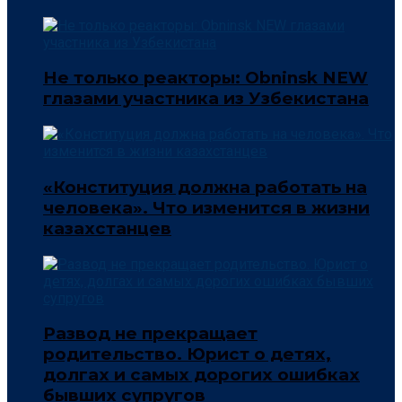
Не только реакторы: Obninsk NEW
глазами участника из Узбекистана
«Конституция должна работать на
человека». Что изменится в жизни
казахстанцев
Развод не прекращает
родительство. Юрист о детях,
долгах и самых дорогих ошибках
бывших супругов