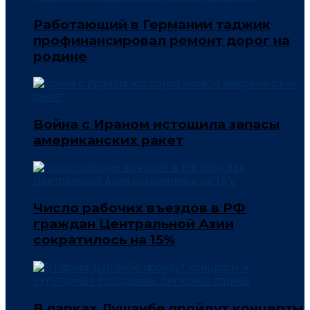
Работающий в Германии таджик
профинансировал ремонт дорог на
родине
Война с Ираном истощила запасы
американских ракет
Число рабочих въездов в РФ
граждан Центральной Азии
сократилось на 15%
В парках Душанбе пройдут концерты