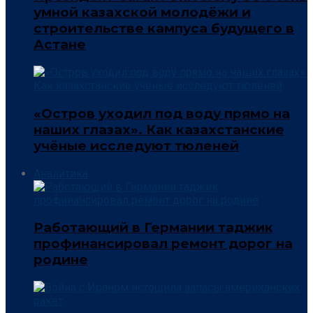
умной казахской молодёжи и
строительстве кампуса будущего в
Астане
«Остров уходил под воду прямо на
наших глазах». Как казахстанские
учёные исследуют тюленей
Аналитика
Работающий в Германии таджик
профинансировал ремонт дорог на
родине