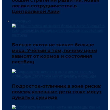
общей стратегии развития: новая
логика сотрудничества в
Центральной Азии
Интервью
Больше скота не значит больше
мяса. Учёный о том, почему цены
зависят от кормов и состояния
пастбищ
Подросток-отличник в зоне риска:
почему успешные дети тоже могут
думать о суициде