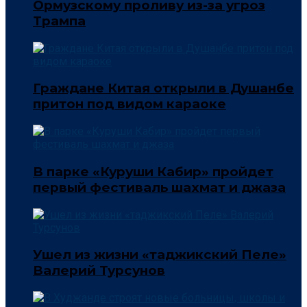
Ормузскому проливу из-за угроз
Трампа
Граждане Китая открыли в Душанбе
притон под видом караоке
В парке «Куруши Кабир» пройдет
первый фестиваль шахмат и джаза
Ушел из жизни «таджикский Пеле»
Валерий Турсунов