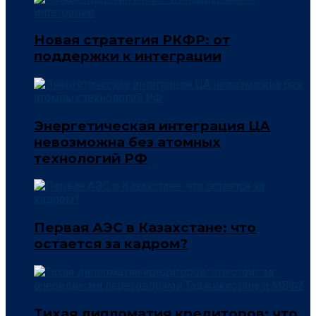
Новая стратегия РКФР: от
поддержки к интеграции
Энергетическая интеграция ЦА
невозможна без атомных
технологий РФ
Первая АЭС в Казахстане: что
остается за кадром?
Тихая дипломатия кредиторов: что