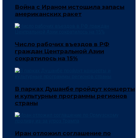
Война с Ираном истощила запасы
американских ракет
Число рабочих въездов в РФ
граждан Центральной Азии
сократилось на 15%
В парках Душанбе пройдут концерты
и культурные программы регионов
страны
Иран отложил соглашение по