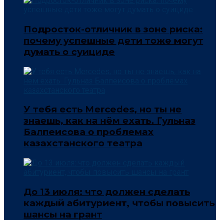
Подросток-отличник в зоне риска:
почему успешные дети тоже могут
думать о суициде
У тебя есть Mercedes, но ты не
знаешь, как на нём ехать. Гульназ
Балпеисова о проблемах
казахстанского театра
До 13 июля: что должен сделать
каждый абитуриент, чтобы повысить
шансы на грант