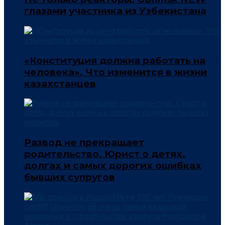
глазами участника из Узбекистана
«Конституция должна работать на
человека». Что изменится в жизни
казахстанцев
Развод не прекращает
родительство. Юрист о детях,
долгах и самых дорогих ошибках
бывших супругов