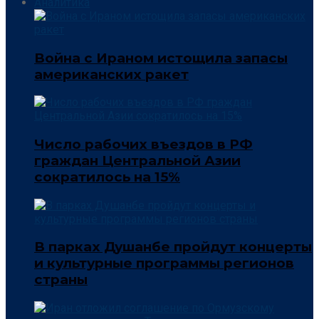
Аналитика
Война с Ираном истощила запасы
американских ракет
Число рабочих въездов в РФ
граждан Центральной Азии
сократилось на 15%
В парках Душанбе пройдут концерты
и культурные программы регионов
страны