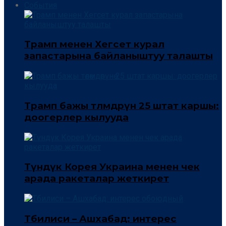
События
Трамп менен Хегсет курал
запастарына байланыштуу талашты
Трамп бажы төлөмдөрүнө 25 штат каршы:
доогерлер кылууда
Түндүк Корея Украина менен чек
арада ракеталар жеткирет
Тбилиси – Ашхабад: интерес