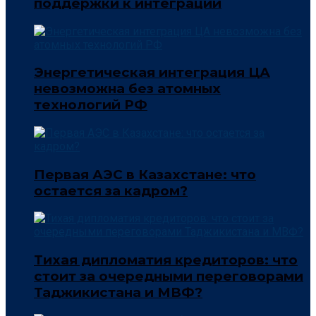
поддержки к интеграции
Энергетическая интеграция ЦА
невозможна без атомных
технологий РФ
Первая АЭС в Казахстане: что
остается за кадром?
Тихая дипломатия кредиторов: что
стоит за очередными переговорами
Таджикистана и МВФ?