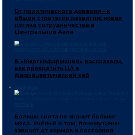
От политического доверия – к
общей стратегии развития: новая
логика сотрудничества в
Центральной Азии
В «Кыргызфармации» рассказали,
как превратить ЦА в
фармацевтический хаб
Интервью
Больше скота не значит больше
мяса. Учёный о том, почему цены
зависят от кормов и состояния