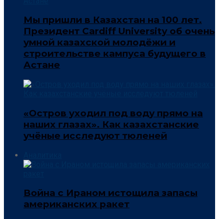
Мы пришли в Казахстан на 100 лет.
Президент Cardiff University об очень
умной казахской молодёжи и
строительстве кампуса будущего в
Астане
«Остров уходил под воду прямо на
наших глазах». Как казахстанские
учёные исследуют тюленей
Аналитика
Война с Ираном истощила запасы
американских ракет