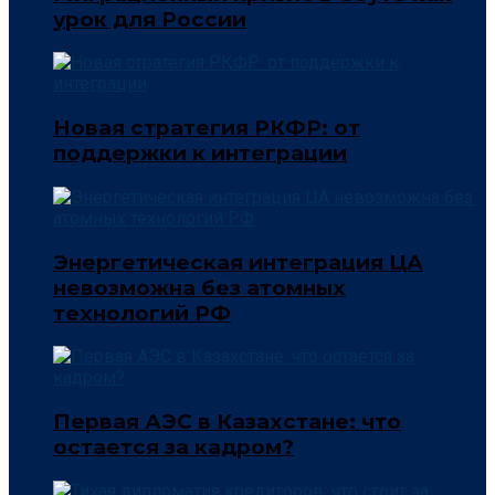
урок для России
Новая стратегия РКФР: от
поддержки к интеграции
Энергетическая интеграция ЦА
невозможна без атомных
технологий РФ
Первая АЭС в Казахстане: что
остается за кадром?