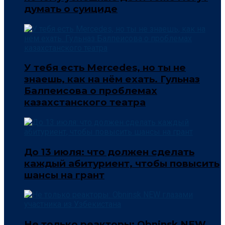
думать о суициде
У тебя есть Mercedes, но ты не
знаешь, как на нём ехать. Гульназ
Балпеисова о проблемах
казахстанского театра
До 13 июля: что должен сделать
каждый абитуриент, чтобы повысить
шансы на грант
Не только реакторы: Obninsk NEW