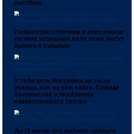
пастбищ
Подросток-отличник в зоне риска:
почему успешные дети тоже могут
думать о суициде
У тебя есть Mercedes, но ты не
знаешь, как на нём ехать. Гульназ
Балпеисова о проблемах
казахстанского театра
До 13 июля: что должен сделать