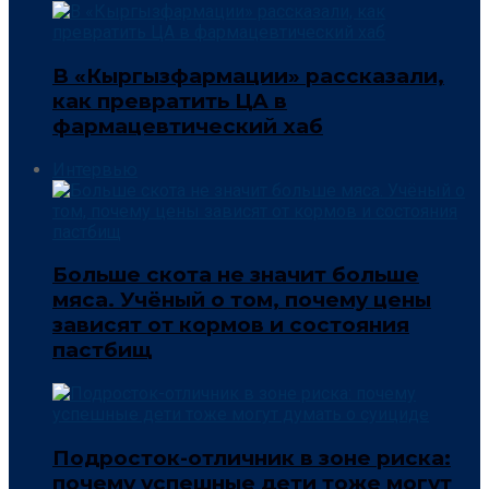
В «Кыргызфармации» рассказали,
как превратить ЦА в
фармацевтический хаб
Интервью
Больше скота не значит больше
мяса. Учёный о том, почему цены
зависят от кормов и состояния
пастбищ
Подросток-отличник в зоне риска:
почему успешные дети тоже могут