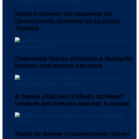
Иран отложил соглашение по
Ормузскому проливу из-за угроз
Трампа
Граждане Китая открыли в Душанбе
притон под видом караоке
В парке «Куруши Кабир» пройдет
первый фестиваль шахмат и джаза
Ушел из жизни «таджикский Пеле»