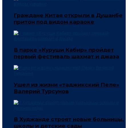
Граждане Китая открыли в Душанбе
притон под видом караоке
В парке «Куруши Кабир» пройдет
первый фестиваль шахмат и джаза
Ушел из жизни «таджикский Пеле»
Валерий Турсунов
В Худжанде строят новые больницы,
школы и детские сады