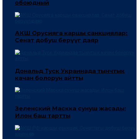
обоюдный
АКШ Орусияга каршы санкциялар:
Сенат добуш берүүгө даяр
Дональд Туск Украинада тынчтык
качан болорун айтты
Зеленский Маскка сунуш жасады:
Илон баш тартты