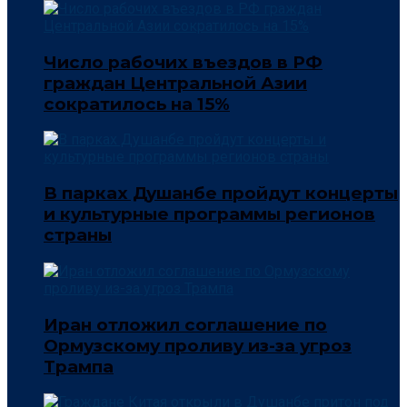
Число рабочих въездов в РФ
граждан Центральной Азии
сократилось на 15%
В парках Душанбе пройдут концерты
и культурные программы регионов
страны
Иран отложил соглашение по
Ормузскому проливу из-за угроз
Трампа