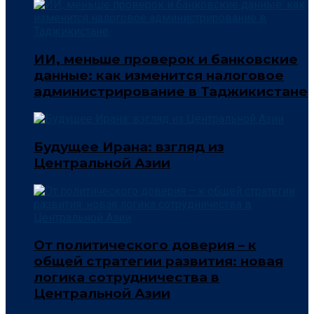
ИИ, меньше проверок и банковские
данные: как изменится налоговое
администрирование в Таджикистане
Будущее Ирана: взгляд из
Центральной Азии
От политического доверия – к
общей стратегии развития: новая
логика сотрудничества в
Центральной Азии