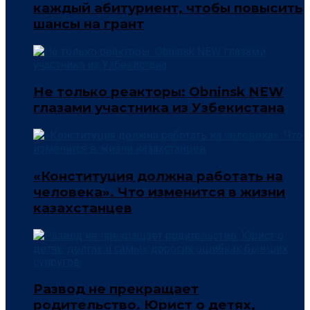
каждый абитуриент, чтобы повысить
шансы на грант
Не только реакторы: Obninsk NEW
глазами участника из Узбекистана
«Конституция должна работать на
человека». Что изменится в жизни
казахстанцев
Развод не прекращает
родительство. Юрист о детях,