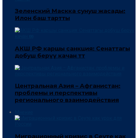
Зеленский Маскка сунуш жасады:
Илон баш тартты
АКШ РФ каршы санкция: Сенаттагы
добуш берүү качан өтөт
Центральная Азия – Афганистан:
проблемы и перспективы
регионального взаимодействия
Мнение
Миграционный кризис в Сеуте как