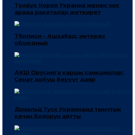
Түндүк Корея Украина менен чек
арада ракеталар жеткирет
Тбилиси – Ашхабад: интерес
обоюдный
АКШ Орусияга каршы санкциялар:
Сенат добуш берүүгө даяр
Дональд Туск Украинада тынчтык
качан болорун айтты