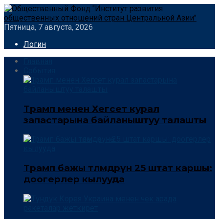
Пятница, 7 августа, 2026
Логин
Главная
События
Трамп менен Хегсет курал
запастарына байланыштуу талашты
Трамп бажы төлөмдөрүнө 25 штат каршы:
доогерлер кылууда