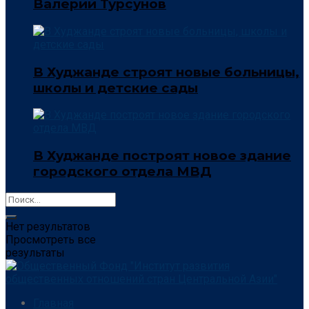
Валерий Турсунов
В Худжанде строят новые больницы,
школы и детские сады
В Худжанде построят новое здание
городского отдела МВД
Нет результатов
Просмотреть все
результаты
Главная