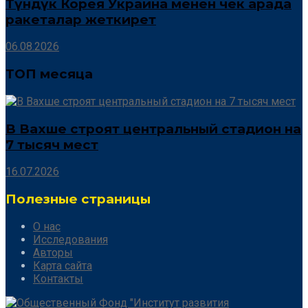
Түндүк Корея Украина менен чек арада
ракеталар жеткирет
06.08.2026
ТОП месяца
В Вахше строят центральный стадион на
7 тысяч мест
16.07.2026
Полезные страницы
О нас
Исследования
Авторы
Карта сайта
Контакты