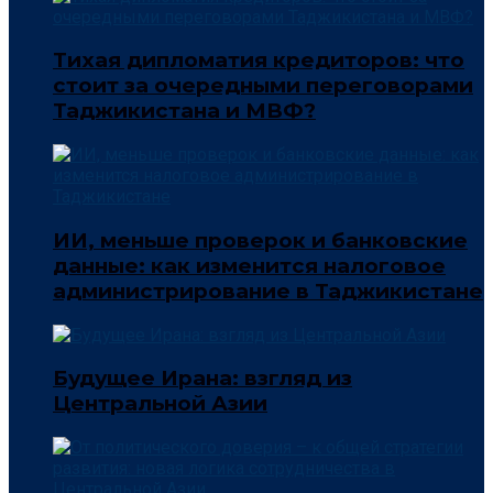
Тихая дипломатия кредиторов: что
стоит за очередными переговорами
Таджикистана и МВФ?
ИИ, меньше проверок и банковские
данные: как изменится налоговое
администрирование в Таджикистане
Будущее Ирана: взгляд из
Центральной Азии