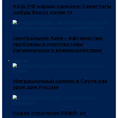
АКШ РФ каршы санкция: Сенаттагы
добуш берүү качан өтөт
Центральная Азия – Афганистан:
проблемы и перспективы
регионального взаимодействия
Мнение
Миграционный кризис в Сеуте как
урок для России
Новая стратегия РКФР: от