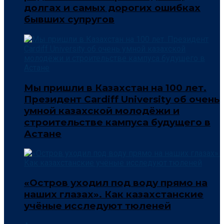
долгах и самых дорогих ошибках
бывших супругов
Мы пришли в Казахстан на 100 лет.
Президент Cardiff University об очень
умной казахской молодёжи и
строительстве кампуса будущего в
Астане
«Остров уходил под воду прямо на
наших глазах». Как казахстанские
учёные исследуют тюленей