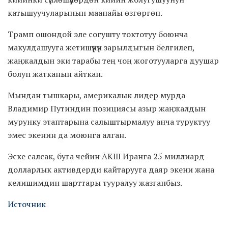
катышуучуларынын маанайы өзгөргөн.
Трамп ошондой эле согушту токтотуу боюнча
макулдашууга жетишүүнүн зарылдыгын белгилеп,
жаңжалдын эки тарабы тең чоң жоготууларга дуушар
болуп жатканын айткан.
Мындан тышкары, америкалык лидер мурда
Владимир Путиндин позициясы азыр жаңжалдын
мурунку этаптарына салыштырмалуу анча туруктуу
эмес экенин да моюнга алган.
Эске салсак, буга чейин АКШ Иранга 25 миллиард
долларлык активдерди кайтарууга даяр экени жана
келишимдин шарттары тууралуу жазганбыз.
Источник