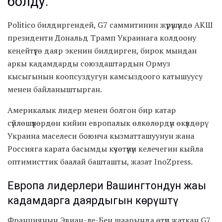
болду.
Politico билдиргендей, G7 саммитинин жүрүшүндө АКШ
президенти Дональд Трамп Украинага колдоону
кеңейтүүгө даяр экенин билдирген, бирок мындан
аркы кадамдарды союздаштардын Ормуз
кысыгынын коопсуздугун камсыздоого катышуусу
менен байланыштырган.
Америкалык лидер менен болгон бир катар
сүйлөшүүлөрдөн кийин европалык өлкөлөрдүн өкүлдөрү
Украина маселеси боюнча кызматташуунун жана
Россияга карата басымды күчөтүүнүн келечегин кыйла
оптимисттик баалай башташты, жазат InoZpress.
Европа лидерлери Вашингтондун жаңы
кадамдарга даярдыгын көрүштү
Франциянын Эвиан-ле-Бен шаарында өтүп жаткан G7