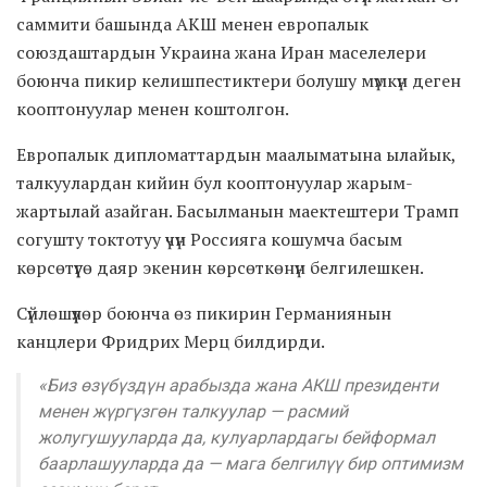
саммити башында АКШ менен европалык
союздаштардын Украина жана Иран маселелери
боюнча пикир келишпестиктери болушу мүмкүн деген
кооптонуулар менен коштолгон.
Европалык дипломаттардын маалыматына ылайык,
талкуулардан кийин бул кооптонуулар жарым-
жартылай азайган. Басылманын маектештери Трамп
согушту токтотуу үчүн Россияга кошумча басым
көрсөтүүгө даяр экенин көрсөткөнүн белгилешкен.
Сүйлөшүүлөр боюнча өз пикирин Германиянын
канцлери Фридрих Мерц билдирди.
«Биз өзүбүздүн арабызда жана АКШ президенти
менен жүргүзгөн талкуулар — расмий
жолугушууларда да, кулуарлардагы бейформал
баарлашууларда да — мага белгилүү бир оптимизм