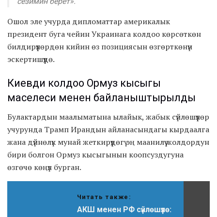
сезимин берет».
Ошол эле учурда дипломаттар америкалык
президент буга чейин Украинага колдоо көрсөткөн
билдирүүлөрдөн кийин өз позициясын өзгөрткөнүн
эскертишүүдө.
Киевди колдоо Ормуз кысыгы
маселеси менен байланыштырылды
Булактардын маалыматына ылайык, жабык сүйлөшүүлөр
учурунда Трамп Ирандын айланасындагы кырдаалга
жана дүйнөлүк мунай жеткирүүдөгү эң маанилүү жолдордун
бири болгон Ормуз кысыгынын коопсуздугуна
өзгөчө көңүл бурган.
Читать также:
АКШ менен РФ сүйлөшүүлө: