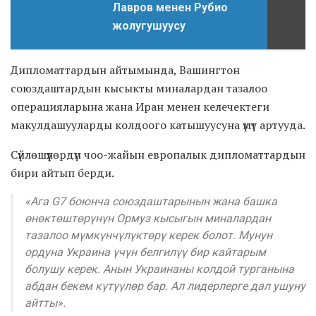
Лавров менен Рубио
жолугушуусу
Дипломаттардын айтымында, Вашингтон
союздаштардын кысыкты миналардан тазалоо
операцияларына жана Иран менен келечектеги
макулдашууларды колдоого катышуусуна үмүт артууда.
Сүйлөшүүлөрдүн чоо-жайын европалык дипломаттардын
бири айтып берди.
«Ага G7 боюнча союздаштарынын жана башка
өнөктөштөрүнүн Ормуз кысыгын миналардан
тазалоо мүмкүнчүлүктөрү керек болот. Мунун
ордуна Украина үчүн белгилүү бир кайтарым
болушу керек. Анын Украинаны колдой турганына
абдан бекем күтүүлөр бар. Ал лидерлерге дал ушуну
айтты».