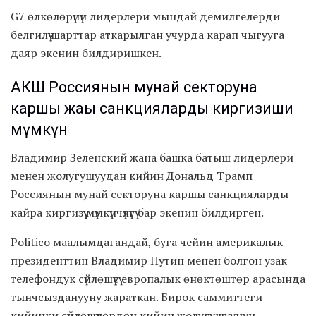
G7 өлкөлөрүнүн лидерлери мындай демилгелерди
белгилүү шарттар аткарылган учурда карап чыгууга
даяр экенин билдиришкен.
АКШ Россиянын мунай секторуна
каршы жаңы санкцияларды киргизиши
мүмкүн
Владимир Зеленский жана башка батыш лидерлери
менен жолугушуудан кийин Дональд Трамп
Россиянын мунай секторуна каршы санкцияларды
кайра киргизүү мүмкүнчүлүгү бар экенин билдирген.
Politico маалымдагандай, буга чейин америкалык
президенттин Владимир Путин менен болгон узак
телефондук сүйлөшүүсү европалык өнөктөштөр арасында
тынчсызданууну жараткан. Бирок саммиттеги
кийинки сүйлөшүүлөрдөн кийин жолугушуунун