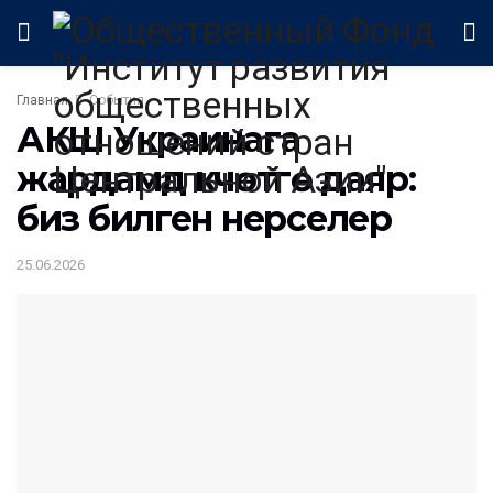
Главная
События
АКШ Украинага
жардамд күчөтүүгө даяр:
биз билген нерселер
25.06.2026