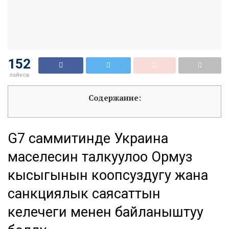
152
лайков
Содержание:
G7 саммитинде Украина
маселесин талкуулоо Ормуз
кысыгынын коопсуздугу жана
санкциялык саясаттын
келечеги менен байланыштуу