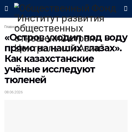
Главная
Интервью
«Остров уходил под воду
прямо на наших глазах».
Как казахстанские
учёные исследуют
тюленей
08.06.2026