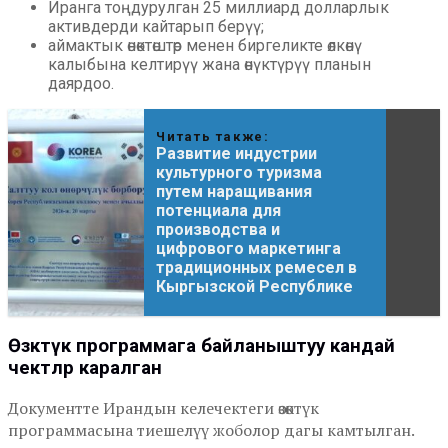
Иранга тоңдурулган 25 миллиард долларлык
активдерди кайтарып берүү;
аймактык өнөктөштөр менен биргеликте өлкөнү
калыбына келтирүү жана өнүктүрүү планын
даярдоо.
Читать также:
Развитие индустрии
культурного туризма
путем наращивания
потенциала для
производства и
цифрового маркетинга
традиционных ремесел в
Кыргызской Республике
Өзөктүк программага байланыштуу кандай
чектөөлөр каралган
Документте Ирандын келечектеги өзөктүк
программасына тиешелүү жоболор дагы камтылган.