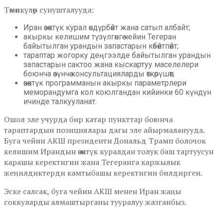
Төмөнкүлөр сунушталууда:
Иран өзөктүк курал өндүрбөйт жана сатып албайт;
акыркы келишим түзүлгөнгө чейин Тегеран
байытылган урандын запастарын көбөйтпөйт;
тараптар жогорку деңгээлде байытылган урандын
запастарын сактоо жана кыскартуу маселелери
боюнча өзүнчө консультацияларды өткөрүшөт;
өзөктүк программанын акыркы параметрлери
меморандумга кол коюлгандан кийинки 60 күндүн
ичинде талкууланат.
Ошол эле учурда бир катар пункттар боюнча
тараптардын позициялары дагы эле айырмаланууда.
Буга чейин АКШ президенти Дональд Трамп болочок
келишим Ирандын өзөктүк куралдан толук баш тартуусун
карашы керектигин жана Тегеранга каржылык
жеңилдиктерди камтыбашы керектигин билдирген.
Эске салсак, буга чейин АКШ менен Иран жаңы
соккуларды алмаштырганы тууралуу жазганбыз.