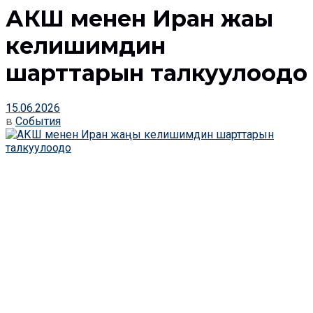
АКШ менен Иран жаңы
келишимдин
шарттарын талкуулоодо
15.06.2026
в
События