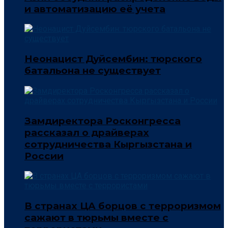
и автоматизацию её учета
Неонацист Дуйсембин: тюрского
батальона не существует
Замдиректора Росконгресса
рассказал о драйверах
сотрудничества Кыргызстана и
России
В странах ЦА борцов с терроризмом
сажают в тюрьмы вместе с