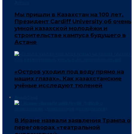
Мы пришли в Казахстан на 100 лет.
Президент Cardiff University об очень
умной казахской молодёжи и
строительстве кампуса будущего в
Астане
«Остров уходил под воду прямо на
наших глазах». Как казахстанские
учёные исследуют тюленей
Аналитика
В Иране назвали заявления Трампа о
переговорах «театральной