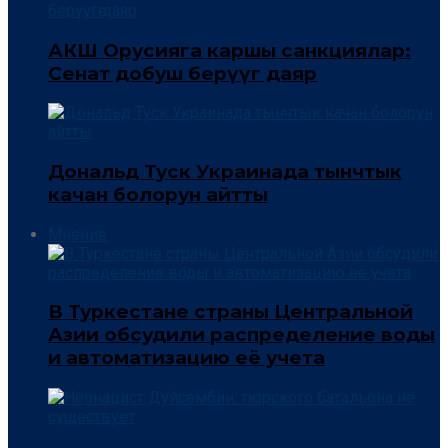
АКШ Орусияга каршы санкциялар:
Сенат добуш берүүгө даяр
Дональд Туск Украинада тынчтык
качан болорун айтты
Мнение
В Туркестане страны Центральной
Азии обсудили распределение воды
и автоматизацию её учета