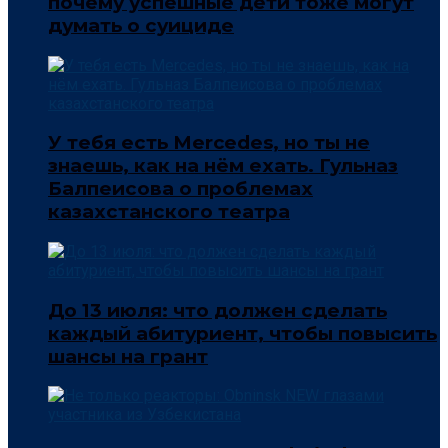
почему успешные дети тоже могут
думать о суициде
У тебя есть Mercedes, но ты не
знаешь, как на нём ехать. Гульназ
Балпеисова о проблемах
казахстанского театра
До 13 июля: что должен сделать
каждый абитуриент, чтобы повысить
шансы на грант