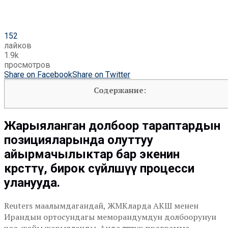
152
лайков
1.9k
просмотров
Share on Facebook
Share on Twitter
Содержание:
Жарыяланган долбоор тараптардын
позицияларында олуттуу
айырмачылыктар бар экенин
көрсөттү, бирок сүйлөшүү процесси
уланууда.
Reuters маалымдагандай, ЖМКларда АКШ менен
Ирандын ортосундагы меморандумдун долбоорунун