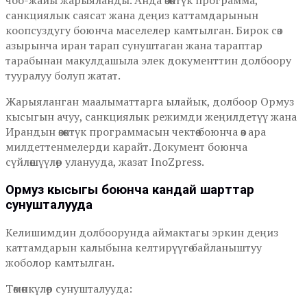
чоо-жайы жарыяланды. Анда өзөктүк программа,
санкциялык саясат жана деңиз каттамдарынын
коопсуздугу боюнча маселелер камтылган. Бирок сөз
азырынча иран тарап сунуштаган жана тараптар
тарабынан макулдашыла элек документтин долбоору
тууралуу болуп жатат.
Жарыяланган маалыматтарга ылайык, долбоор Ормуз
кысыгын ачуу, санкциялык режимди жеңилдетүү жана
Ирандын өзөктүк программасын чектөө боюнча өз ара
милдеттенмелерди карайт. Документ боюнча
сүйлөшүүлөр уланууда, жазат InoZpress.
Ормуз кысыгы боюнча кандай шарттар
сунушталууда
Келишимдин долбоорунда аймактагы эркин деңиз
каттамдарын калыбына келтирүүгө байланыштуу
жоболор камтылган.
Төмөнкүлөр сунушталууда: