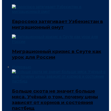
Евросоюз затягивает Узбекистан в
миграционный омут
Миграционный кризис в Сеуте как
урок для России
Интервью
Больше скота не значит больше
мяса. Учёный о том, почему цены
зависят от кормов и состояния
пастбищ