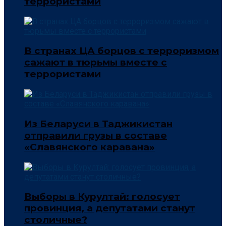
террористами
В странах ЦА борцов с терроризмом
сажают в тюрьмы вместе с
террористами
Из Беларуси в Таджикистан
отправили грузы в составе
«Славянского каравана»
Выборы в Курултай: голосует
провинция, а депутатами станут
столичные?