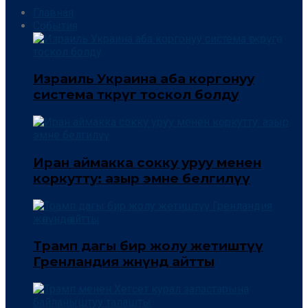
Главная
События
Израиль Украина аба коргонуу
система өткөрүгө тоскол болду
Иран аймакка сокку уруу менен
коркутту: азыр эмне белгилүү
Трамп дагы бир жолу жетиштүү
Гренландия жөнүндө айтты