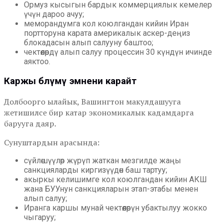
Ормуз кысыгын бардык коммерциялык кемелер
үчүн дароо ачуу;
меморандумга кол коюлгандан кийин Иран
портторуна карата америкалык аскер-деңиз
блокадасын алып салууну баштоо;
чектөөлөрдү алып салуу процессин 30 күндүн ичинде
аяктоо.
Каржы бөлүмү эмнени карайт
Долбоорго ылайык, Вашингтон макулдашууга
жетишилсе бир катар экономикалык кадамдарга
барууга даяр.
Сунуштардын арасында:
сүйлөшүүлөр жүрүп жаткан мезгилде жаңы
санкцияларды киргизүүдөн баш тартуу;
акыркы келишимге кол коюлгандан кийин АКШ
жана БУУнун санкцияларын этап-этабы менен
алып салуу;
Иранга каршы мунай чектөөлөрүн убактылуу жокко
чыгаруу;