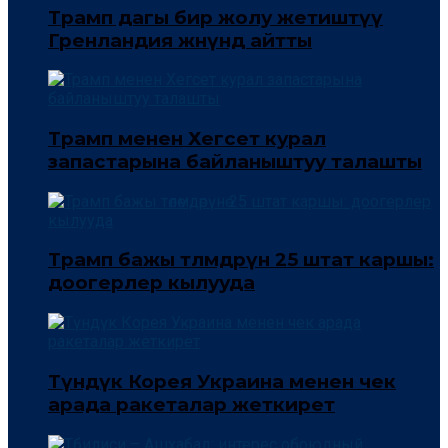
Трамп дагы бир жолу жетиштүү
Гренландия жөнүндө айтты
Трамп менен Хегсет курал
запастарына байланыштуу талашты
Трамп бажы төлөмдөрүнө 25 штат каршы:
доогерлер кылууда
Түндүк Корея Украина менен чек
арада ракеталар жеткирет