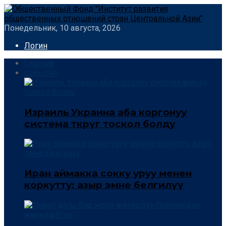
Понедельник, 10 августа, 2026
Логин
Главная
События
Израиль Украина аба коргонуу
система өткөрүгө тоскол болду
Иран аймакка сокку уруу менен
коркутту: азыр эмне белгилүү