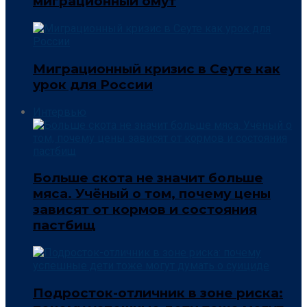
миграционный омут
Миграционный кризис в Сеуте как
урок для России
Интервью
Больше скота не значит больше
мяса. Учёный о том, почему цены
зависят от кормов и состояния
пастбищ
Подросток-отличник в зоне риска: