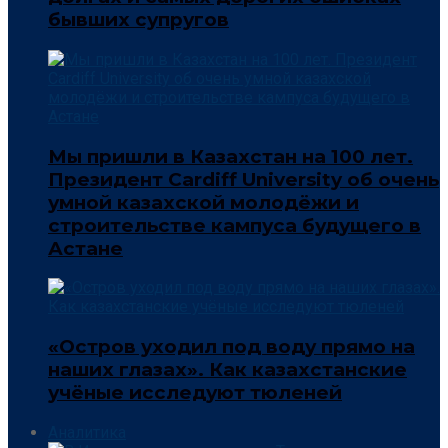
бывших супругов
Мы пришли в Казахстан на 100 лет.
Президент Cardiff University об очень
умной казахской молодёжи и
строительстве кампуса будущего в
Астане
«Остров уходил под воду прямо на
наших глазах». Как казахстанские
учёные исследуют тюленей
Аналитика