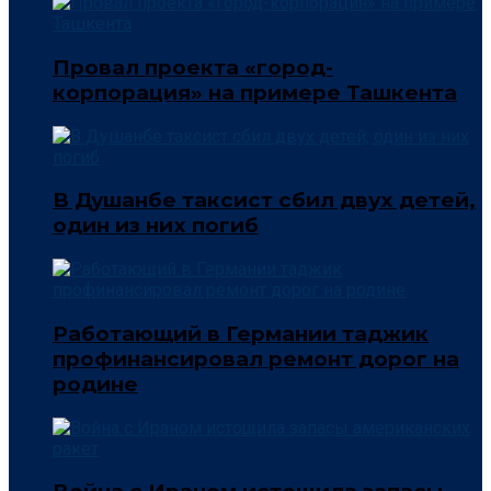
Провал проекта «город-
корпорация» на примере Ташкента
В Душанбе таксист сбил двух детей,
один из них погиб
Работающий в Германии таджик
профинансировал ремонт дорог на
родине