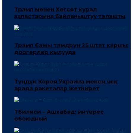
Трамп менен Хегсет курал
запастарына байланыштуу талашты
Трамп бажы төлөмдөрүнө 25 штат каршы:
доогерлер кылууда
Түндүк Корея Украина менен чек
арада ракеталар жеткирет
Тбилиси – Ашхабад: интерес
обоюдный