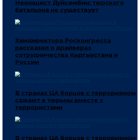
Неонацист Дуйсембин: тюрского
батальона не существует
Замдиректора Росконгресса
рассказал о драйверах
сотрудничества Кыргызстана и
России
В странах ЦА борцов с терроризмом
сажают в тюрьмы вместе с
террористами
В странах ЦА борцов с терроризмом