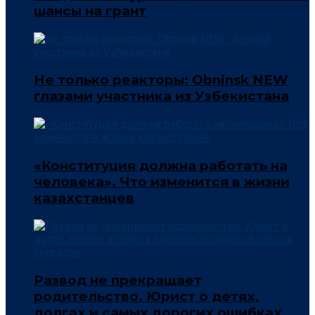
шансы на грант
Не только реакторы: Obninsk NEW
глазами участника из Узбекистана
«Конституция должна работать на
человека». Что изменится в жизни
казахстанцев
Развод не прекращает
родительство. Юрист о детях,
долгах и самых дорогих ошибках