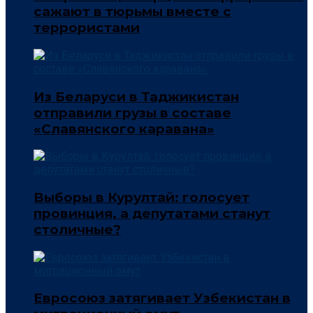
сажают в тюрьмы вместе с
террористами
Из Беларуси в Таджикистан
отправили грузы в составе
«Славянского каравана»
Выборы в Курултай: голосует
провинция, а депутатами станут
столичные?
Евросоюз затягивает Узбекистан в