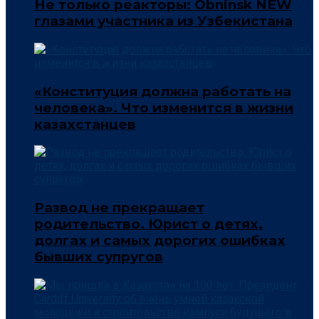
Не только реакторы: Obninsk NEW
глазами участника из Узбекистана
«Конституция должна работать на
человека». Что изменится в жизни
казахстанцев
Развод не прекращает
родительство. Юрист о детях,
долгах и самых дорогих ошибках
бывших супругов