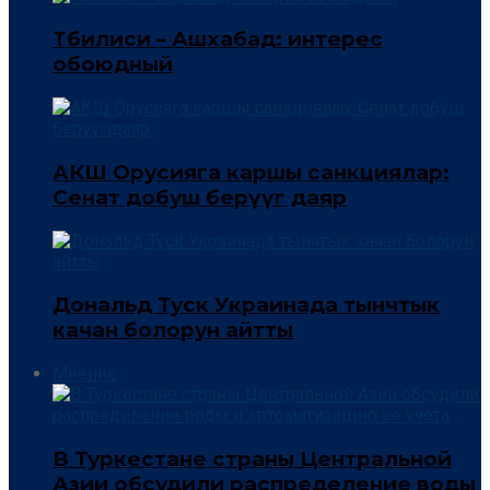
Тбилиси – Ашхабад: интерес
обоюдный
АКШ Орусияга каршы санкциялар:
Сенат добуш берүүгө даяр
Дональд Туск Украинада тынчтык
качан болорун айтты
Мнение
В Туркестане страны Центральной
Азии обсудили распределение воды