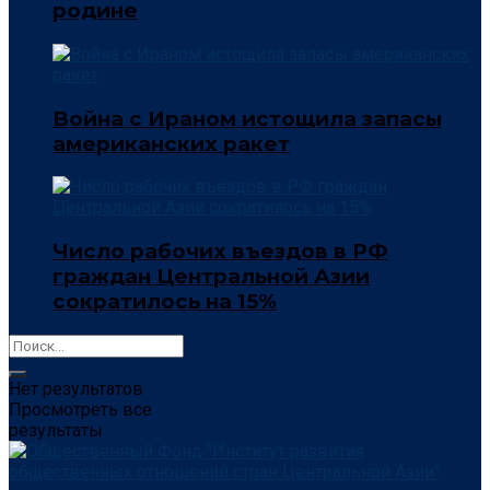
родине
Война с Ираном истощила запасы
американских ракет
Число рабочих въездов в РФ
граждан Центральной Азии
сократилось на 15%
Нет результатов
Просмотреть все
результаты