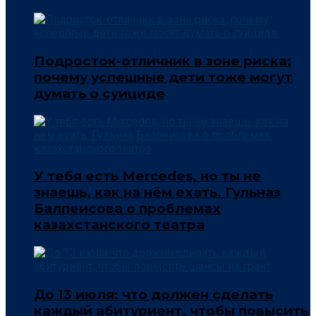
Подросток-отличник в зоне риска:
почему успешные дети тоже могут
думать о суициде
У тебя есть Mercedes, но ты не
знаешь, как на нём ехать. Гульназ
Балпеисова о проблемах
казахстанского театра
До 13 июля: что должен сделать
каждый абитуриент, чтобы повысить