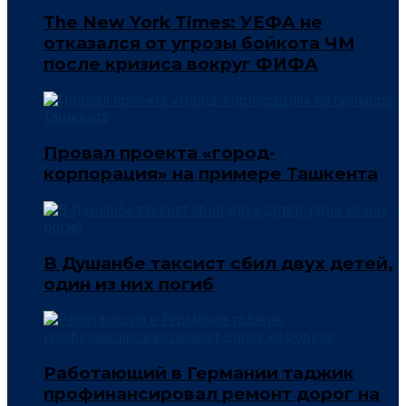
The New York Times: УЕФА не
отказался от угрозы бойкота ЧМ
после кризиса вокруг ФИФА
Провал проекта «город-
корпорация» на примере Ташкента
В Душанбе таксист сбил двух детей,
один из них погиб
Работающий в Германии таджик
профинансировал ремонт дорог на