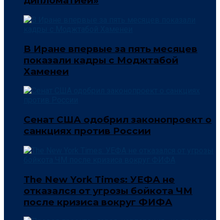
дипломатией»
В Иране впервые за пять месяцев
показали кадры с Моджтабой
Хаменеи
Сенат США одобрил законопроект о
санкциях против России
The New York Times: УЕФА не
отказался от угрозы бойкота ЧМ
после кризиса вокруг ФИФА