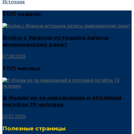
Источник
ТОП недели
Война с Ираном истощила запасы
американских ракет
07.08.2026
ТОП месяца
В Индии из-за наводнений и оползней
погибли 19 человек
20.07.2026
Полезные страницы