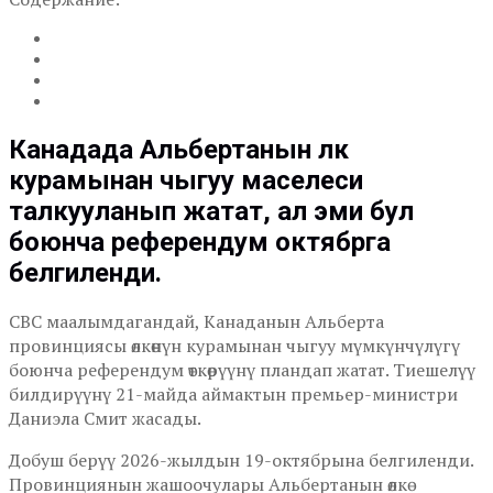
Канадада Альбертанын өлкө
курамынан чыгуу маселеси
талкууланып жатат, ал эми бул
боюнча референдум октябрга
белгиленди.
CBC маалымдагандай, Канаданын Альберта
провинциясы өлкөнүн курамынан чыгуу мүмкүнчүлүгү
боюнча референдум өткөрүүнү пландап жатат. Тиешелүү
билдирүүнү 21-майда аймактын премьер-министри
Даниэла Смит жасады.
Добуш берүү 2026-жылдын 19-октябрына белгиленди.
Провинциянын жашоочулары Альбертанын өлкө