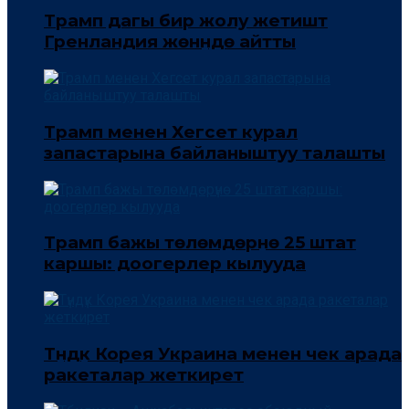
Трамп дагы бир жолу жетиштүү
Гренландия жөнүндө айтты
Трамп менен Хегсет курал
запастарына байланыштуу талашты
Трамп бажы төлөмдөрүнө 25 штат
каршы: доогерлер кылууда
Түндүк Корея Украина менен чек арада
ракеталар жеткирет