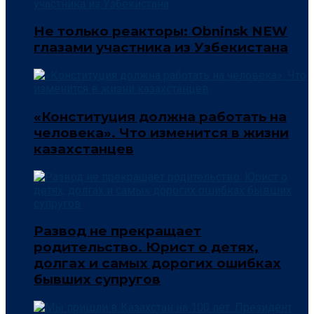
Не только реакторы: Obninsk NEW
глазами участника из Узбекистана
«Конституция должна работать на
человека». Что изменится в жизни
казахстанцев
Развод не прекращает
родительство. Юрист о детях,
долгах и самых дорогих ошибках
бывших супругов