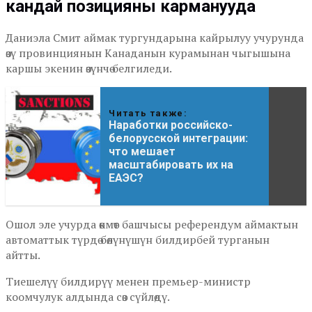
кандай позицияны карманууда
Даниэла Смит аймак тургундарына кайрылуу учурунда
өзү провинциянын Канаданын курамынан чыгышына
каршы экенин өзүнчө белгиледи.
Читать также:
Наработки российско-
белорусской интеграции:
что мешает
масштабировать их на
ЕАЭС?
Ошол эле учурда өкмөт башчысы референдум аймактын
автоматтык түрдө бөлүнүшүн билдирбей турганын
айтты.
Тиешелүү билдирүү менен премьер-министр
коомчулук алдында сөз сүйлөдү.