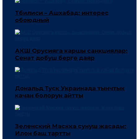
Тбилиси – Ашхабад: интерес
обоюдный
АКШ Орусияга каршы санкциялар:
Сенат добуш берүүгө даяр
Дональд Туск Украинада тынчтык
качан болорун айтты
Зеленский Маскка сунуш жасады:
Илон баш тартты