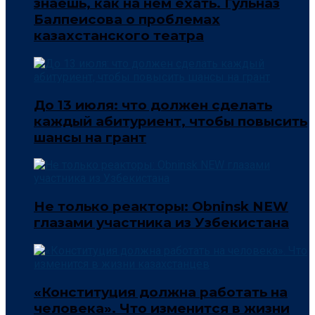
знаешь, как на нём ехать. Гульназ
Балпеисова о проблемах
казахстанского театра
До 13 июля: что должен сделать
каждый абитуриент, чтобы повысить
шансы на грант
Не только реакторы: Obninsk NEW
глазами участника из Узбекистана
«Конституция должна работать на
человека». Что изменится в жизни