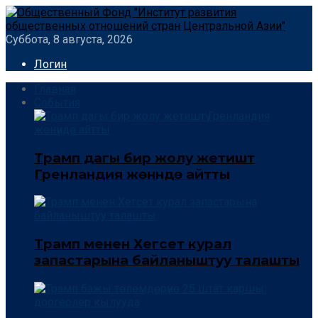
Суббота, 8 августа, 2026
Логин
Главная
События
Трамп дагы бир жолу жетиштүү
Гренландия жөнүндө айтты
Трамп менен Хегсет курал
запастарына байланыштуу талашты