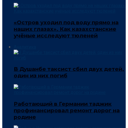
«Остров уходил под воду прямо на
наших глазах». Как казахстанские
учёные исследуют тюленей
Аналитика
В Душанбе таксист сбил двух детей,
один из них погиб
Работающий в Германии таджик
профинансировал ремонт дорог на
родине