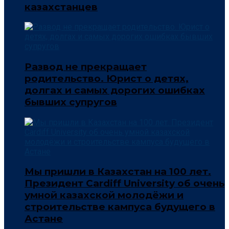
казахстанцев
Развод не прекращает
родительство. Юрист о детях,
долгах и самых дорогих ошибках
бывших супругов
Мы пришли в Казахстан на 100 лет.
Президент Cardiff University об очень
умной казахской молодёжи и
строительстве кампуса будущего в
Астане