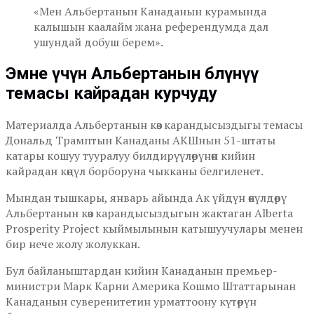
«Мен Альбертанын Канаданын курамында
калышын каалайм жана референдумда дал
ушундай добуш берем».
Эмне үчүн Альбертанын бөлүнүү
темасы кайрадан курчуду
Материалда Альбертанын көз карандысыздыгы темасы
Дональд Трамптын Канаданы АКШнын 51-штаты
катары кошуу тууралуу билдирүүлөрүнөн кийин
кайрадан көңүл борборуна чыкканы белгиленет.
Мындан тышкары, январь айында Ак үйдүн өкүлдөрү
Альбертанын көз карандысыздыгын жактаган Alberta
Prosperity Project кыймылынын катышуучулары менен
бир нече жолу жолуккан.
Бул байланыштардан кийин Канаданын премьер-
министри Марк Карни Америка Кошмо Штаттарынан
Канаданын суверенитетин урматтоону күтөрүн