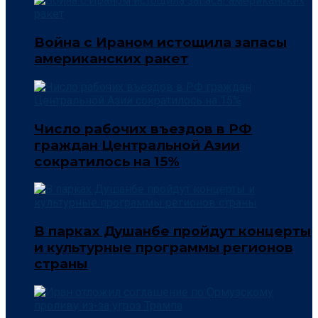
Война с Ираном истощила запасы
американских ракет
Число рабочих въездов в РФ
граждан Центральной Азии
сократилось на 15%
В парках Душанбе пройдут концерты
и культурные программы регионов
страны