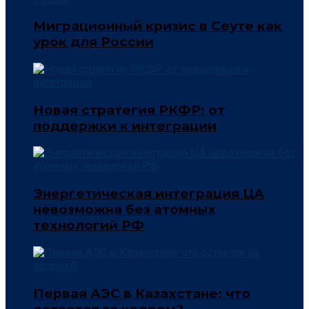
Миграционный кризис в Сеуте как
урок для России
Новая стратегия РКФР: от
поддержки к интеграции
Энергетическая интеграция ЦА
невозможна без атомных
технологий РФ
Первая АЭС в Казахстане: что