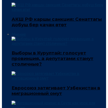
АКШ РФ каршы санкция: Сенаттагы
добуш берүү качан өтөт
Мнение
Выборы в Курултай: голосует
провинция, а депутатами станут
столичные?
Евросоюз затягивает Узбекистан в
миграционный омут