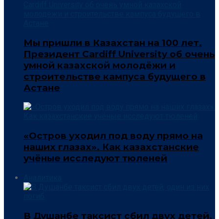
Мы пришли в Казахстан на 100 лет.
Президент Cardiff University об очень
умной казахской молодёжи и
строительстве кампуса будущего в
Астане
«Остров уходил под воду прямо на
наших глазах». Как казахстанские
учёные исследуют тюленей
Аналитика
В Душанбе таксист сбил двух детей,