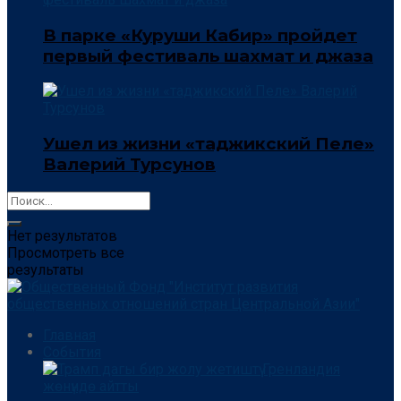
В парке «Куруши Кабир» пройдет
первый фестиваль шахмат и джаза
Ушел из жизни «таджикский Пеле»
Валерий Турсунов
Нет результатов
Просмотреть все
результаты
Главная
События