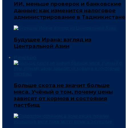
ИИ, меньше проверок и банковские
данные: как изменится налоговое
администрирование в Таджикистане
Будущее Ирана: взгляд из
Центральной Азии
Интервью
Больше скота не значит больше
мяса. Учёный о том, почему цены
зависят от кормов и состояния
пастбищ