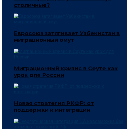
столичные?
Евросоюз затягивает Узбекистан в
миграционный омут
Миграционный кризис в Сеуте как
урок для России
Новая стратегия РКФР: от
поддержки к интеграции