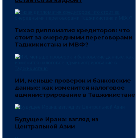
остается за кадром?
Тихая дипломатия кредиторов: что
стоит за очередными переговорами
Таджикистана и МВФ?
ИИ, меньше проверок и банковские
данные: как изменится налоговое
администрирование в Таджикистане
Будущее Ирана: взгляд из
Центральной Азии