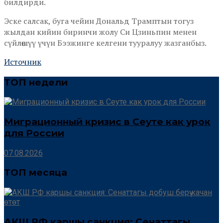
билдирди.
Эске салсак, буга чейин Дональд Трамптын тогуз
жылдан кийин биринчи жолу Си Цзиньпин менен
сүйлөшүү үчүн Бээжинге келгени тууралуу жазганбыз.
Источник
ТОП недели
Миграционный кризис в Сеуте как урок
для России
07.08.2026
ТОП месяца
АКШ РФ каршы санкция: Сенаттагы