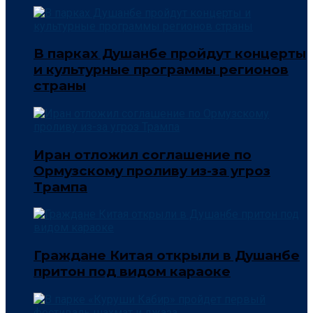
В парках Душанбе пройдут концерты
и культурные программы регионов
страны
Иран отложил соглашение по
Ормузскому проливу из-за угроз
Трампа
Граждане Китая открыли в Душанбе
притон под видом караоке