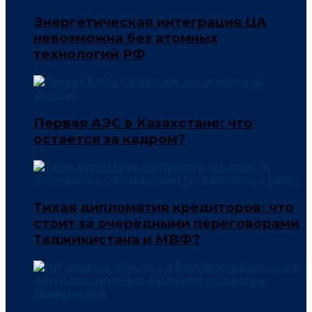
Энергетическая интеграция ЦА
невозможна без атомных
технологий РФ
Первая АЭС в Казахстане: что
остается за кадром?
Тихая дипломатия кредиторов: что
стоит за очередными переговорами
Таджикистана и МВФ?