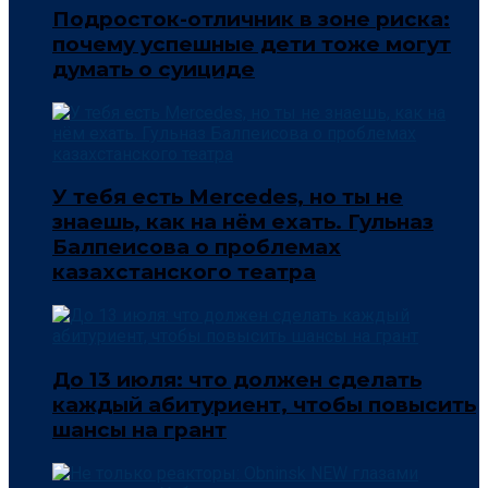
Подросток-отличник в зоне риска:
почему успешные дети тоже могут
думать о суициде
У тебя есть Mercedes, но ты не
знаешь, как на нём ехать. Гульназ
Балпеисова о проблемах
казахстанского театра
До 13 июля: что должен сделать
каждый абитуриент, чтобы повысить
шансы на грант