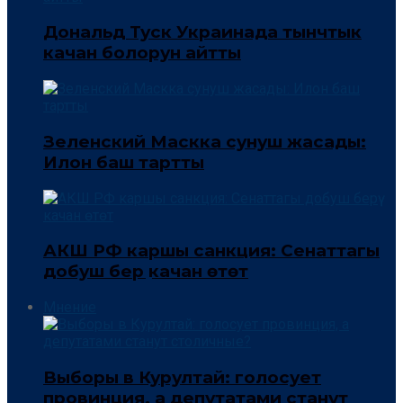
Дональд Туск Украинада тынчтык
качан болорун айтты
Зеленский Маскка сунуш жасады:
Илон баш тартты
АКШ РФ каршы санкция: Сенаттагы
добуш берүү качан өтөт
Мнение
Выборы в Курултай: голосует
провинция, а депутатами станут