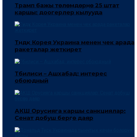
Трамп бажы төлөмдөрүнө 25 штат
каршы: доогерлер кылууда
Түндүк Корея Украина менен чек арада
ракеталар жеткирет
Тбилиси – Ашхабад: интерес
обоюдный
АКШ Орусияга каршы санкциялар:
Сенат добуш берүүгө даяр