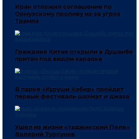
Иран отложил соглашение по
Ормузскому проливу из-за угроз
Трампа
Граждане Китая открыли в Душанбе
притон под видом караоке
В парке «Куруши Кабир» пройдет
первый фестиваль шахмат и джаза
Ушел из жизни «таджикский Пеле»
Валерий Турсунов