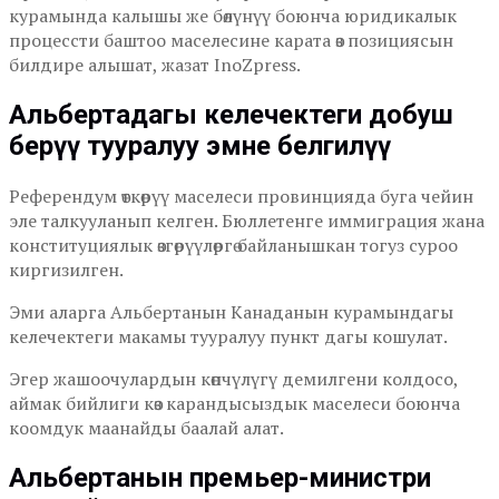
курамында калышы же бөлүнүү боюнча юридикалык
процессти баштоо маселесине карата өз позициясын
билдире алышат, жазат InoZpress.
Альбертадагы келечектеги добуш
берүү тууралуу эмне белгилүү
Референдум өткөрүү маселеси провинцияда буга чейин
эле талкууланып келген. Бюллетенге иммиграция жана
конституциялык өзгөрүүлөргө байланышкан тогуз суроо
киргизилген.
Эми аларга Альбертанын Канаданын курамындагы
келечектеги макамы тууралуу пункт дагы кошулат.
Эгер жашоочулардын көпчүлүгү демилгени колдосо,
аймак бийлиги көз карандысыздык маселеси боюнча
коомдук маанайды баалай алат.
Альбертанын премьер-министри