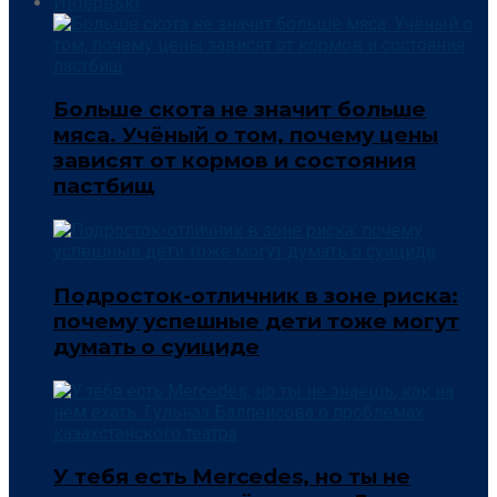
Интервью
Больше скота не значит больше
мяса. Учёный о том, почему цены
зависят от кормов и состояния
пастбищ
Подросток-отличник в зоне риска:
почему успешные дети тоже могут
думать о суициде
У тебя есть Mercedes, но ты не