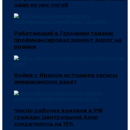
один из них погиб
Работающий в Германии таджик
профинансировал ремонт дорог на
родине
Война с Ираном истощила запасы
американских ракет
Число рабочих въездов в РФ
граждан Центральной Азии
сократилось на 15%