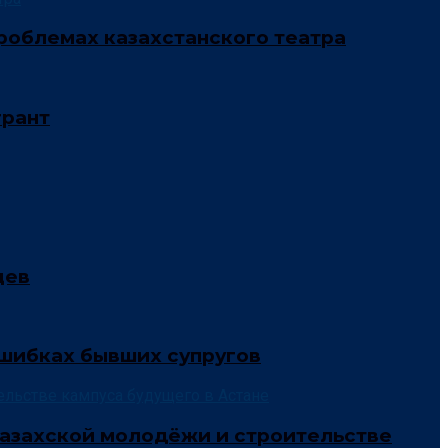
 проблемах казахстанского театра
грант
цев
ошибках бывших супругов
й казахской молодёжи и строительстве