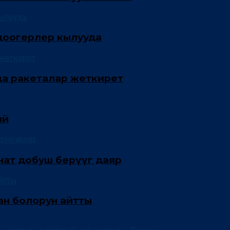
: доогерлер кылууда
да ракеталар жеткирет
ый
ат добуш берүүгө даяр
ан болорун айтты