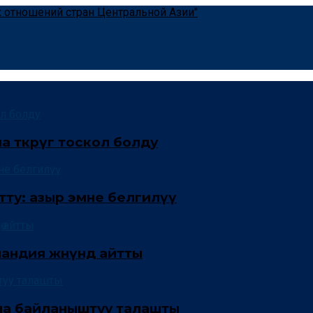
өткөрүгө тоскол болду
тту: азыр эмне белгилүү
ндия жөнүндө айтты
на байланыштуу талашты