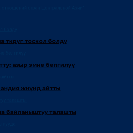
өткөрүгө тоскол болду
тту: азыр эмне белгилүү
ндия жөнүндө айтты
на байланыштуу талашты