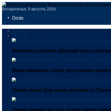
Воскресенье, 9 августа, 2026
Логин
Главная
События
Израиль Украина аба коргонуу система 
Иран аймакка сокку уруу менен корку
Трамп дагы бир жолу жетиштүү Гренла
Трамп менен Хегсет курал запастары