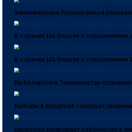
Замдиректора Росконгресса рассказа
В странах ЦА борцов с терроризмом 
В странах ЦА борцов с терроризмом 
Из Беларуси в Таджикистан отправил
Выборы в Курултай: голосует провинц
Евросоюз затягивает Узбекистан в м