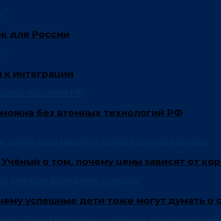
ок для России
 к интеграции
зможна без атомных технологий РФ
 Учёный о том, почему цены зависят от ко
очему успешные дети тоже могут думать о 