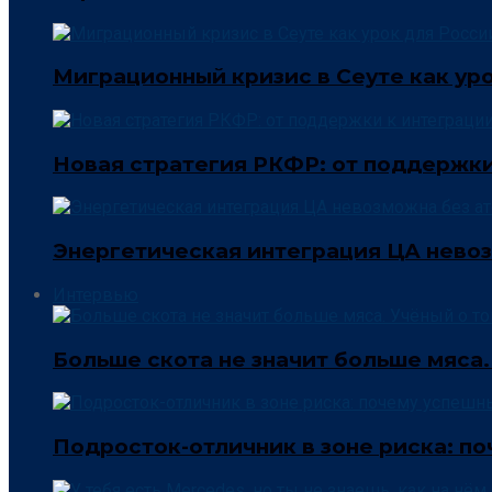
Миграционный кризис в Сеуте как ур
Новая стратегия РКФР: от поддержки
Энергетическая интеграция ЦА нево
Интервью
Больше скота не значит больше мяса.
Подросток-отличник в зоне риска: п