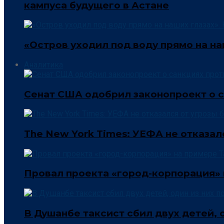
кампуса будущего в Астане
«Остров уходил под воду прямо на н
Аналитика
Сенат США одобрил законопроект о с
The New York Times: УЕФА не отказа
Провал проекта «город-корпорация»
В Душанбе таксист сбил двух детей, 