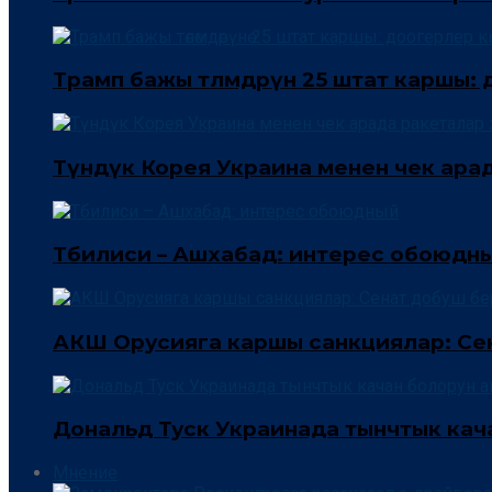
Трамп бажы төлөмдөрүнө 25 штат каршы
Түндүк Корея Украина менен чек ара
Тбилиси – Ашхабад: интерес обоюдн
АКШ Орусияга каршы санкциялар: Сен
Дональд Туск Украинада тынчтык кач
Мнение