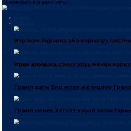
Просмотреть все результаты
Главная
События
Израиль Украина аба коргонуу система 
Иран аймакка сокку уруу менен корку
Трамп дагы бир жолу жетиштүү Гренла
Трамп менен Хегсет курал запастары