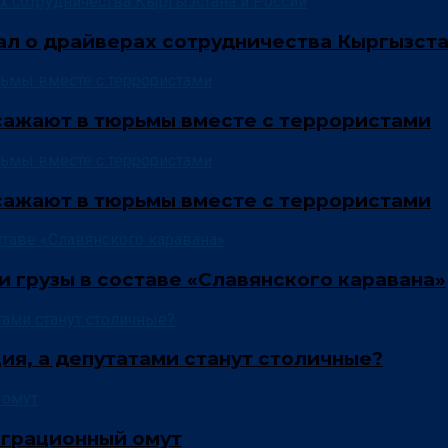
л о драйверах сотрудничества Кыргызста
сажают в тюрьмы вместе с террористами
сажают в тюрьмы вместе с террористами
и грузы в составе «Славянского каравана»
ия, а депутатами станут столичные?
играционный омут