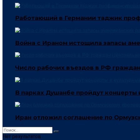
Работающий в Германии таджик проф
Война с Ираном истощила запасы ам
Число рабочих въездов в РФ граждан
В парках Душанбе пройдут концерты 
Иран отложил соглашение по Ормузск
Нет результатов