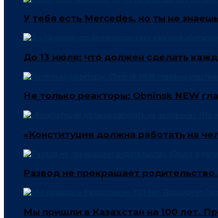
У тебя есть Mercedes, но ты не знаеш
До 13 июля: что должен сделать кажд
Не только реакторы: Obninsk NEW гла
«Конституция должна работать на чел
Развод не прекращает родительство.
Мы пришли в Казахстан на 100 лет. Пр