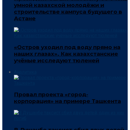
умной казахской молодёжи и
строительстве кампуса будущего в
Астане
«Остров уходил под воду прямо на
наших глазах». Как казахстанские
учёные исследуют тюленей
Аналитика
Провал проекта «город-
корпорация» на примере Ташкента
В Душанбе таксист сбил двух детей,