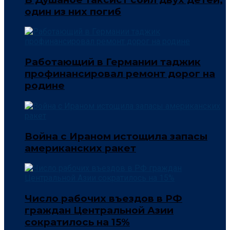
один из них погиб
Работающий в Германии таджик
профинансировал ремонт дорог на
родине
Война с Ираном истощила запасы
американских ракет
Число рабочих въездов в РФ
граждан Центральной Азии
сократилось на 15%