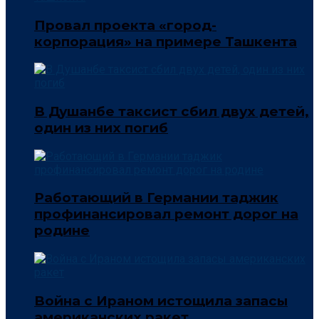
Провал проекта «город-
корпорация» на примере Ташкента
В Душанбе таксист сбил двух детей,
один из них погиб
Работающий в Германии таджик
профинансировал ремонт дорог на
родине
Война с Ираном истощила запасы
американских ракет