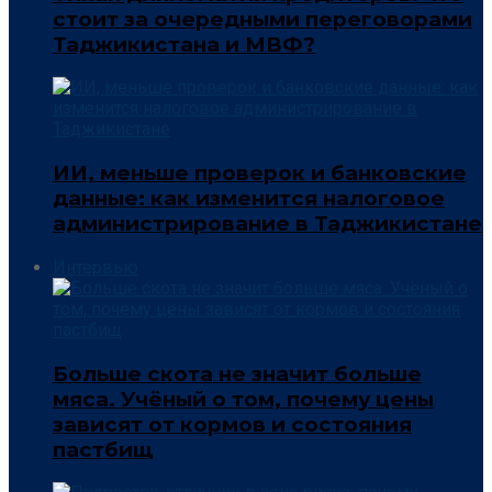
стоит за очередными переговорами
Таджикистана и МВФ?
ИИ, меньше проверок и банковские
данные: как изменится налоговое
администрирование в Таджикистане
Интервью
Больше скота не значит больше
мяса. Учёный о том, почему цены
зависят от кормов и состояния
пастбищ