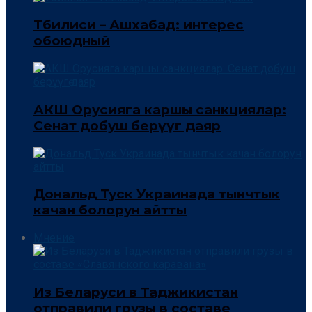
Тбилиси – Ашхабад: интерес
обоюдный
АКШ Орусияга каршы санкциялар:
Сенат добуш берүүгө даяр
Дональд Туск Украинада тынчтык
качан болорун айтты
Мнение
Из Беларуси в Таджикистан
отправили грузы в составе