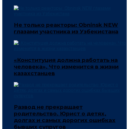
Не только реакторы: Obninsk NEW
глазами участника из Узбекистана
«Конституция должна работать на
человека». Что изменится в жизни
казахстанцев
Развод не прекращает
родительство. Юрист о детях,
долгах и самых дорогих ошибках
бывших супругов