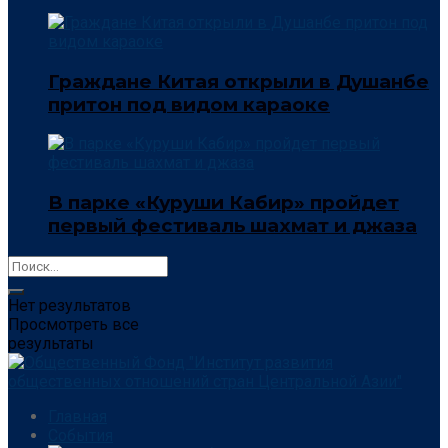
Граждане Китая открыли в Душанбе
притон под видом караоке
В парке «Куруши Кабир» пройдет
первый фестиваль шахмат и джаза
Нет результатов
Просмотреть все
результаты
Главная
События