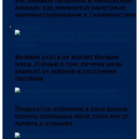
ИИ, меньше проверок и банковские
данные: как изменится налоговое
администрирование в Таджикистане
Интервью
Больше скота не значит больше
мяса. Учёный о том, почему цены
зависят от кормов и состояния
пастбищ
Подросток-отличник в зоне риска:
почему успешные дети тоже могут
думать о суициде