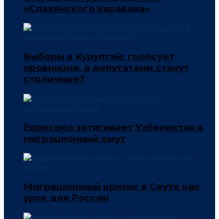
«Славянского каравана»
Выборы в Курултай: голосует
провинция, а депутатами станут
столичные?
Евросоюз затягивает Узбекистан в
миграционный омут
Миграционный кризис в Сеуте как
урок для России