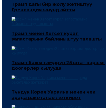
Трамп дагы бир жолу жетиштүү
Гренландия жөнүндө айтты
Трамп менен Хегсет курал
запастарына байланыштуу талашты
Трамп бажы төлөмдөрүнө 25 штат каршы:
доогерлер кылууда
Түндүк Корея Украина менен чек
арада ракеталар жеткирет