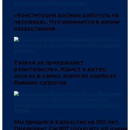
«Конституция должна работать на
человека». Что изменится в жизни
казахстанцев
Развод не прекращает
родительство. Юрист о детях,
долгах и самых дорогих ошибках
бывших супругов
Мы пришли в Казахстан на 100 лет.
Президент Cardiff University об очень