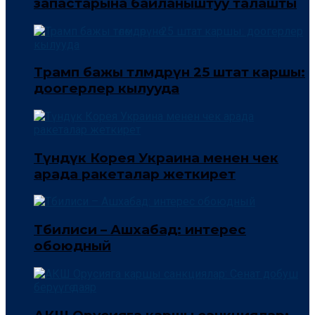
запастарына байланыштуу талашты
Трамп бажы төлөмдөрүнө 25 штат каршы:
доогерлер кылууда
Түндүк Корея Украина менен чек
арада ракеталар жеткирет
Тбилиси – Ашхабад: интерес
обоюдный