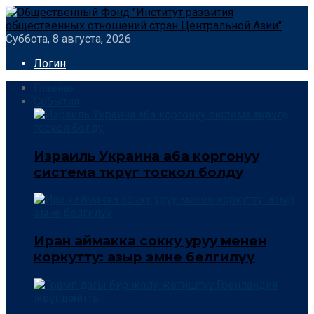
Суббота, 8 августа, 2026
Логин
Главная
События
Израиль Украина аба коргонуу
система өткөрүгө тоскол болду
Иран аймакка сокку уруу менен
коркутту: азыр эмне белгилүү