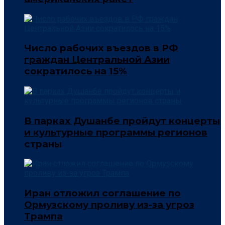
Число рабочих въездов в РФ
граждан Центральной Азии
сократилось на 15%
В парках Душанбе пройдут концерты
и культурные программы регионов
страны
Иран отложил соглашение по
Ормузскому проливу из-за угроз
Трампа