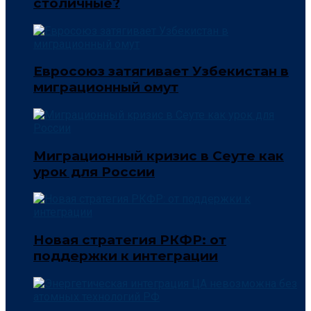
столичные?
Евросоюз затягивает Узбекистан в
миграционный омут
Миграционный кризис в Сеуте как
урок для России
Новая стратегия РКФР: от
поддержки к интеграции