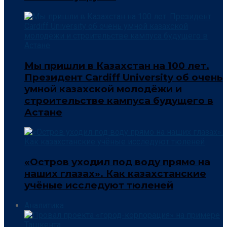
Мы пришли в Казахстан на 100 лет.
Президент Cardiff University об очень
умной казахской молодёжи и
строительстве кампуса будущего в
Астане
«Остров уходил под воду прямо на
наших глазах». Как казахстанские
учёные исследуют тюленей
Аналитика