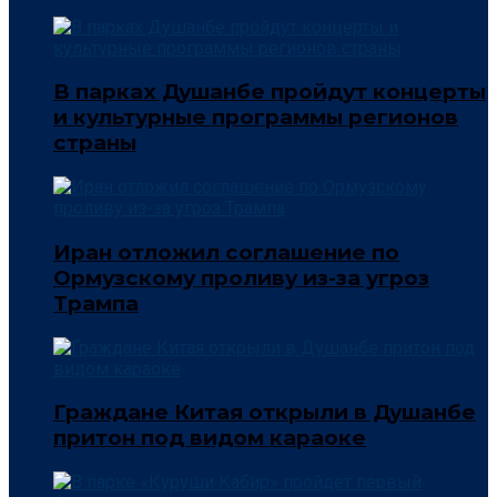
В парках Душанбе пройдут концерты
и культурные программы регионов
страны
Иран отложил соглашение по
Ормузскому проливу из-за угроз
Трампа
Граждане Китая открыли в Душанбе
притон под видом караоке