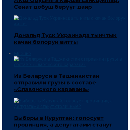
АКШ Орусияга каршы санкциялар:
Сенат добуш берүүгө даяр
Дональд Туск Украинада тынчтык
качан болорун айтты
Мнение
Из Беларуси в Таджикистан
отправили грузы в составе
«Славянского каравана»
Выборы в Курултай: голосует
провинция, а депутатами станут