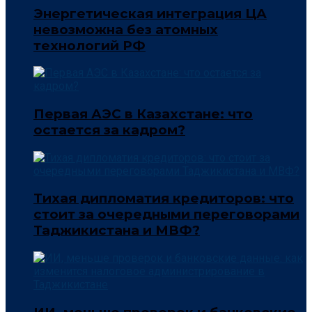
Энергетическая интеграция ЦА
невозможна без атомных
технологий РФ
Первая АЭС в Казахстане: что
остается за кадром?
Тихая дипломатия кредиторов: что
стоит за очередными переговорами
Таджикистана и МВФ?