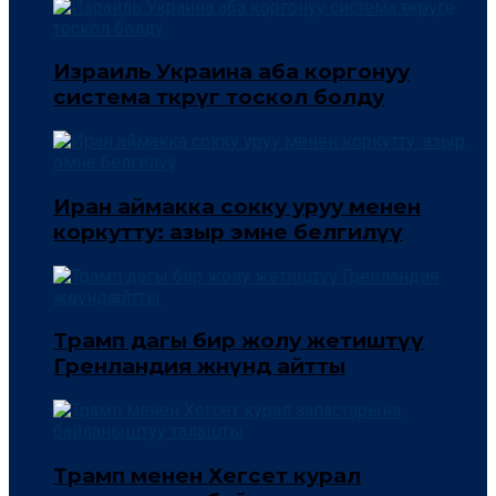
Израиль Украина аба коргонуу
система өткөрүгө тоскол болду
Иран аймакка сокку уруу менен
коркутту: азыр эмне белгилүү
Трамп дагы бир жолу жетиштүү
Гренландия жөнүндө айтты
Трамп менен Хегсет курал