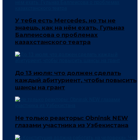
У тебя есть Mercedes, но ты не
знаешь, как на нём ехать. Гульназ
Балпеисова о проблемах
казахстанского театра
До 13 июля: что должен сделать
каждый абитуриент, чтобы повысить
шансы на грант
Не только реакторы: Obninsk NEW
глазами участника из Узбекистана