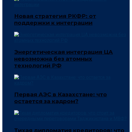
Новая стратегия РКФР: от
поддержки к интеграции
Энергетическая интеграция ЦА
невозможна без атомных
технологий РФ
Первая АЭС в Казахстане: что
остается за кадром?
Тихая дипломатия кредиторов: что