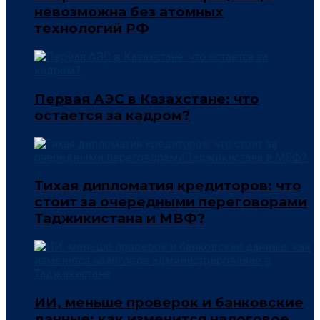
невозможна без атомных
технологий РФ
Первая АЭС в Казахстане: что
остается за кадром?
Тихая дипломатия кредиторов: что
стоит за очередными переговорами
Таджикистана и МВФ?
ИИ, меньше проверок и банковские
данные: как изменится налоговое