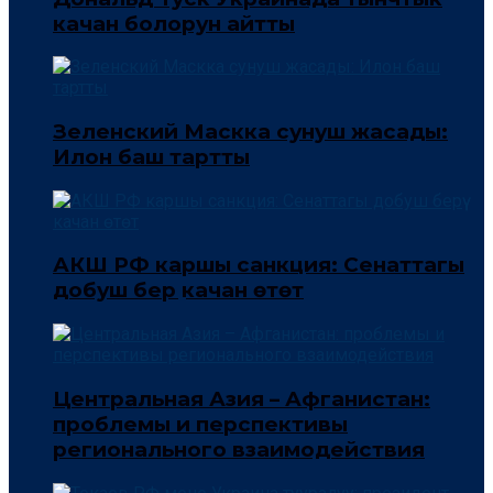
качан болорун айтты
Зеленский Маскка сунуш жасады:
Илон баш тартты
АКШ РФ каршы санкция: Сенаттагы
добуш берүү качан өтөт
Центральная Азия – Афганистан:
проблемы и перспективы
регионального взаимодействия