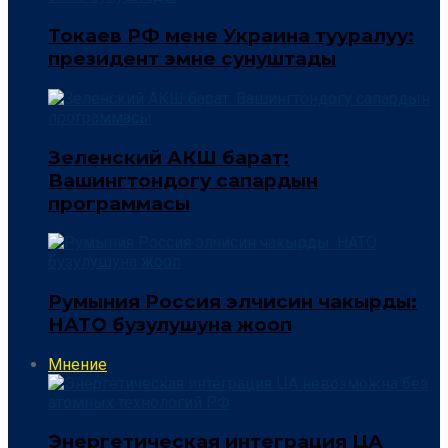
Токаев РФ мене Украина тууралуу:
президент эмне сунуштады
Зеленский АКШ барат:
Вашингтондогу сапардын
программасы
Румыния Россия элчисин чакырды:
НАТО бузулушуна жооп
Мнение
Энергетическая интеграция ЦА