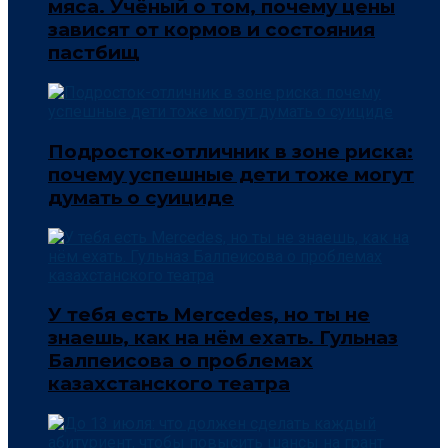
мяса. Учёный о том, почему цены
зависят от кормов и состояния
пастбищ
Подросток-отличник в зоне риска:
почему успешные дети тоже могут
думать о суициде
У тебя есть Mercedes, но ты не
знаешь, как на нём ехать. Гульназ
Балпеисова о проблемах
казахстанского театра