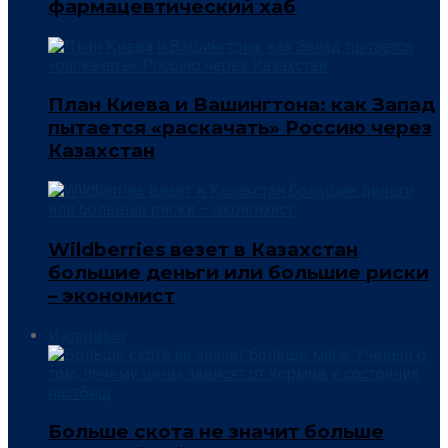
фармацевтический хаб
План Киева и Вашингтона: как Запад
пытается «раскачать» Россию через
Казахстан
Wildberries везет в Казахстан
большие деньги или большие риски
– экономист
Интервью
Больше скота не значит больше