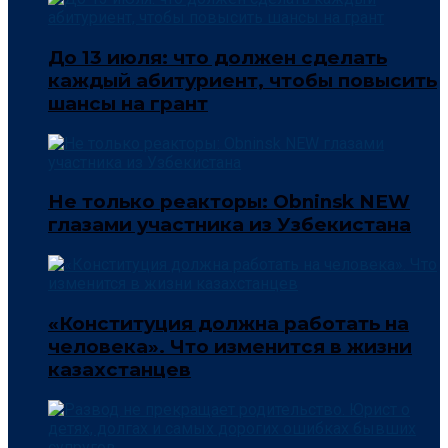
До 13 июля: что должен сделать
каждый абитуриент, чтобы повысить
шансы на грант
Не только реакторы: Obninsk NEW
глазами участника из Узбекистана
«Конституция должна работать на
человека». Что изменится в жизни
казахстанцев