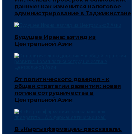
данные: как изменится налоговое
администрирование в Таджикистане
Будущее Ирана: взгляд из
Центральной Азии
От политического доверия – к
общей стратегии развития: новая
логика сотрудничества в
Центральной Азии
В «Кыргызфармации» рассказали,