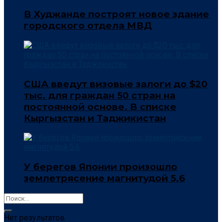
В Худжанде построят новое здание
городского отдела МВД
США введут визовые залоги до $20
тыс. для граждан 50 стран на
постоянной основе. В списке
Кыргызстан и Таджикистан
У берегов Японии произошло
землетрясение магнитудой 5,6
Нет результатов