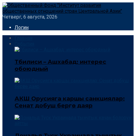
Четверг, 6 августа, 2026
Логин
Главная
События
Тбилиси – Ашхабад: интерес
обоюдный
АКШ Орусияга каршы санкциялар:
Сенат добуш берүүгө даяр
Дональд Туск Украинада тынчтык