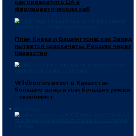
как превратить ЦА в
фармацевтический хаб
План Киева и Вашингтона: как Запад
пытается «раскачать» Россию через
Казахстан
Wildberries везет в Казахстан
большие деньги или большие риски
– экономист
Интервью