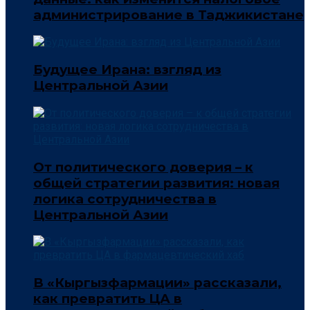
администрирование в Таджикистане
Будущее Ирана: взгляд из
Центральной Азии
От политического доверия – к
общей стратегии развития: новая
логика сотрудничества в
Центральной Азии
В «Кыргызфармации» рассказали,
как превратить ЦА в