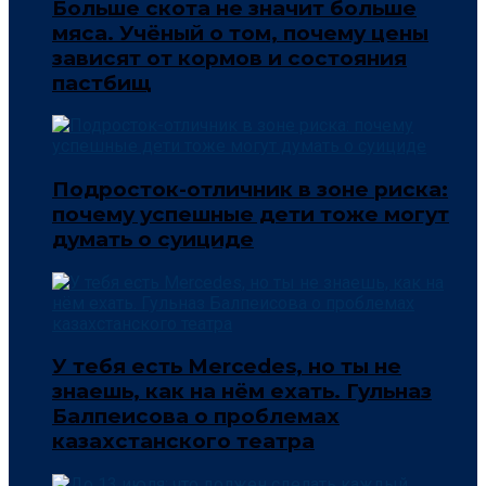
Больше скота не значит больше
мяса. Учёный о том, почему цены
зависят от кормов и состояния
пастбищ
Подросток-отличник в зоне риска:
почему успешные дети тоже могут
думать о суициде
У тебя есть Mercedes, но ты не
знаешь, как на нём ехать. Гульназ
Балпеисова о проблемах
казахстанского театра