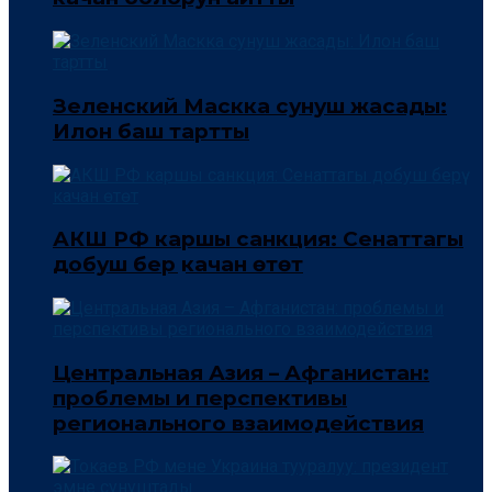
Зеленский Маскка сунуш жасады:
Илон баш тартты
АКШ РФ каршы санкция: Сенаттагы
добуш берүү качан өтөт
Центральная Азия – Афганистан:
проблемы и перспективы
регионального взаимодействия