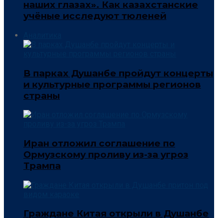
наших глазах». Как казахстанские
учёные исследуют тюленей
Аналитика
В парках Душанбе пройдут концерты
и культурные программы регионов
страны
Иран отложил соглашение по
Ормузскому проливу из-за угроз
Трампа
Граждане Китая открыли в Душанбе