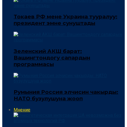
Токаев РФ мене Украина тууралуу:
президент эмне сунуштады
Зеленский АКШ барат:
Вашингтондогу сапардын
программасы
Румыния Россия элчисин чакырды:
НАТО бузулушуна жооп
Мнение