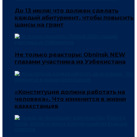
До 13 июля: что должен сделать
каждый абитуриент, чтобы повысить
шансы на грант
Не только реакторы: Obninsk NEW
глазами участника из Узбекистана
«Конституция должна работать на
человека». Что изменится в жизни
казахстанцев