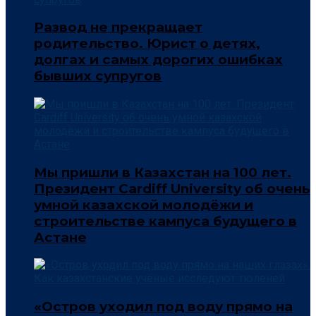
Развод не прекращает
родительство. Юрист о детях,
долгах и самых дорогих ошибках
бывших супругов
Мы пришли в Казахстан на 100 лет.
Президент Cardiff University об очень
умной казахской молодёжи и
строительстве кампуса будущего в
Астане
«Остров уходил под воду прямо на