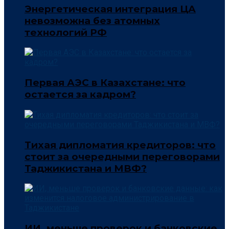
Энергетическая интеграция ЦА
невозможна без атомных
технологий РФ
Первая АЭС в Казахстане: что
остается за кадром?
Тихая дипломатия кредиторов: что
стоит за очередными переговорами
Таджикистана и МВФ?
ИИ, меньше проверок и банковские