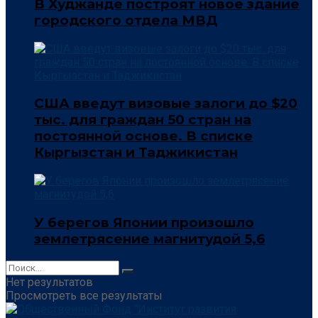
В Худжанде построят новое здание
городского отдела МВД
США введут визовые залоги до $20
тыс. для граждан 50 стран на
постоянной основе. В списке
Кыргызстан и Таджикистан
У берегов Японии произошло
землетрясение магнитудой 5,6
Нет результатов
Просмотреть все результаты