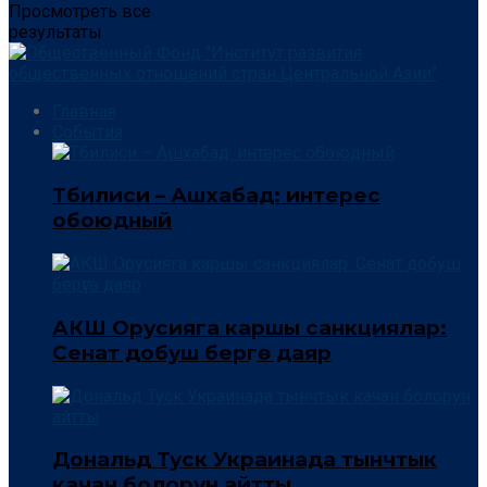
Просмотреть все
результаты
Главная
События
Тбилиси – Ашхабад: интерес
обоюдный
АКШ Орусияга каршы санкциялар:
Сенат добуш берүүгө даяр
Дональд Туск Украинада тынчтык
качан болорун айтты