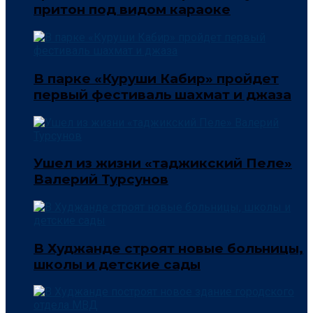
притон под видом караоке
В парке «Куруши Кабир» пройдет
первый фестиваль шахмат и джаза
Ушел из жизни «таджикский Пеле»
Валерий Турсунов
В Худжанде строят новые больницы,
школы и детские сады