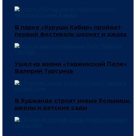
В парке «Куруши Кабир» пройдет
первый фестиваль шахмат и джаза
Ушел из жизни «таджикский Пеле»
Валерий Турсунов
В Худжанде строят новые больницы,
школы и детские сады