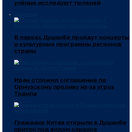
учёные исследуют тюленей
Аналитика
В парках Душанбе пройдут концерты
и культурные программы регионов
страны
Иран отложил соглашение по
Ормузскому проливу из-за угроз
Трампа
Граждане Китая открыли в Душанбе
притон под видом караоке