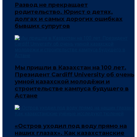
Развод не прекращает
родительство. Юрист о детях,
долгах и самых дорогих ошибках
бывших супругов
Мы пришли в Казахстан на 100 лет.
Президент Cardiff University об очень
умной казахской молодёжи и
строительстве кампуса будущего в
Астане
«Остров уходил под воду прямо на
наших глазах». Как казахстанские