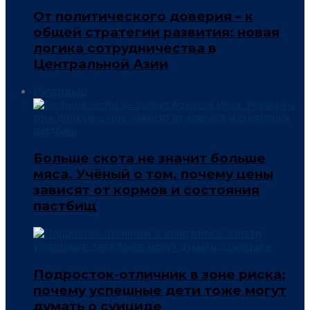
От политического доверия – к
общей стратегии развития: новая
логика сотрудничества в
Центральной Азии
Интервью
Больше скота не значит больше
мяса. Учёный о том, почему цены
зависят от кормов и состояния
пастбищ
Подросток-отличник в зоне риска:
почему успешные дети тоже могут
думать о суициде