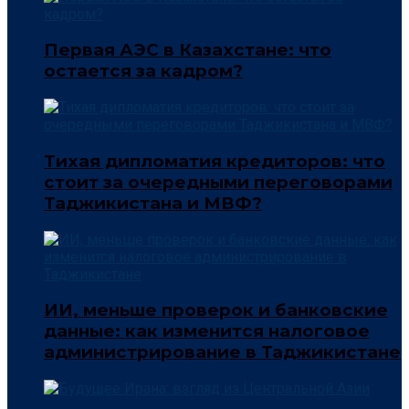
Первая АЭС в Казахстане: что
остается за кадром?
Тихая дипломатия кредиторов: что
стоит за очередными переговорами
Таджикистана и МВФ?
ИИ, меньше проверок и банковские
данные: как изменится налоговое
администрирование в Таджикистане