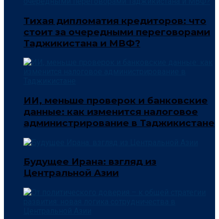
Тихая дипломатия кредиторов: что
стоит за очередными переговорами
Таджикистана и МВФ?
ИИ, меньше проверок и банковские
данные: как изменится налоговое
администрирование в Таджикистане
Будущее Ирана: взгляд из
Центральной Азии