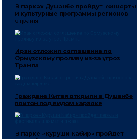
В парках Душанбе пройдут концерты
и культурные программы регионов
страны
Иран отложил соглашение по
Ормузскому проливу из-за угроз
Трампа
Граждане Китая открыли в Душанбе
притон под видом караоке
В парке «Куруши Кабир» пройдет