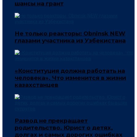
шансы на грант
Не только реакторы: Obninsk NEW
глазами участника из Узбекистана
«Конституция должна работать на
человека». Что изменится в жизни
казахстанцев
Развод не прекращает
родительство. Юрист о детях,
долгах и самых дорогих ошибках