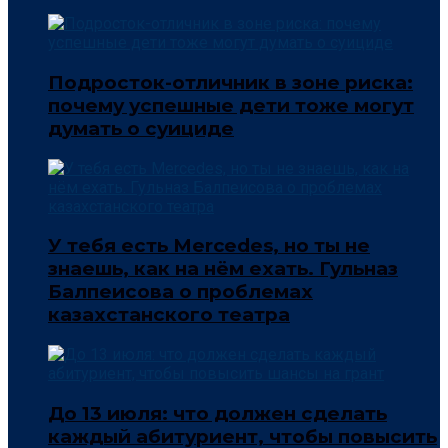
Подросток-отличник в зоне риска:
почему успешные дети тоже могут
думать о суициде
У тебя есть Mercedes, но ты не
знаешь, как на нём ехать. Гульназ
Балпеисова о проблемах
казахстанского театра
До 13 июля: что должен сделать
каждый абитуриент, чтобы повысить