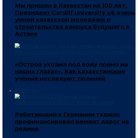
Мы пришли в Казахстан на 100 лет.
Президент Cardiff University об очень
умной казахской молодёжи и
строительстве кампуса будущего в
Астане
«Остров уходил под воду прямо на
наших глазах». Как казахстанские
учёные исследуют тюленей
Аналитика
Работающий в Германии таджик
профинансировал ремонт дорог на
родине