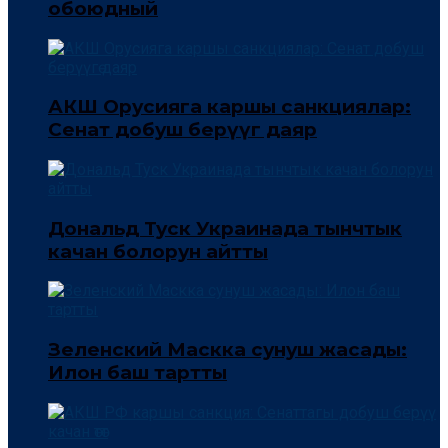
обоюдный
АКШ Орусияга каршы санкциялар:
Сенат добуш берүүгө даяр
Дональд Туск Украинада тынчтык
качан болорун айтты
Зеленский Маскка сунуш жасады:
Илон баш тартты