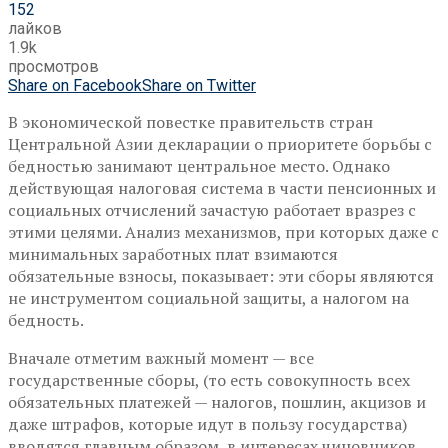
152
лайков
1.9k
просмотров
Share on Facebook
Share on Twitter
В экономической повестке правительств стран
Центральной Азии декларации о приоритете борьбы с
бедностью занимают центральное место. Однако
действующая налоговая система в части пенсионных и
социальных отчислений зачастую работает вразрез с
этими целями. Анализ механизмов, при которых даже с
минимальных заработных плат взимаются
обязательные взносы, показывает: эти сборы являются
не инструментом социальной защиты, а налогом на
бедность.
Вначале отметим важный момент — все
государственные сборы, (то есть совокупность всех
обязательных платежей — налогов, пошлин, акцизов и
даже штрафов, которые идут в пользу государства)
вводятся главным образом, в интересах чиновников