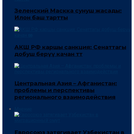
Зеленский Маскка сунуш жасады:
Илон баш тартты
АКШ РФ каршы санкция: Сенаттагы
добуш берүү качан өтөт
Центральная Азия – Афганистан:
проблемы и перспективы
регионального взаимодействия
Мнение
Евросоюз затягивает Узбекистан в