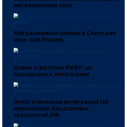
миграционный омут
Миграционный кризис в Сеуте как
урок для России
Новая стратегия РКФР: от
поддержки к интеграции
Энергетическая интеграция ЦА
невозможна без атомных
технологий РФ