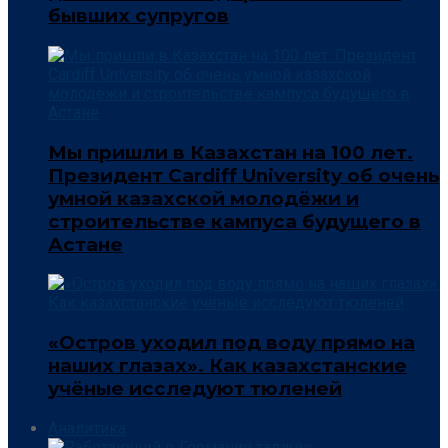
бывших супругов
Мы пришли в Казахстан на 100 лет.
Президент Cardiff University об очень
умной казахской молодёжи и
строительстве кампуса будущего в
Астане
«Остров уходил под воду прямо на
наших глазах». Как казахстанские
учёные исследуют тюленей
Аналитика