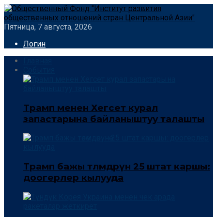
Пятница, 7 августа, 2026
Логин
Главная
События
Трамп менен Хегсет курал
запастарына байланыштуу талашты
Трамп бажы төлөмдөрүнө 25 штат каршы:
доогерлер кылууда