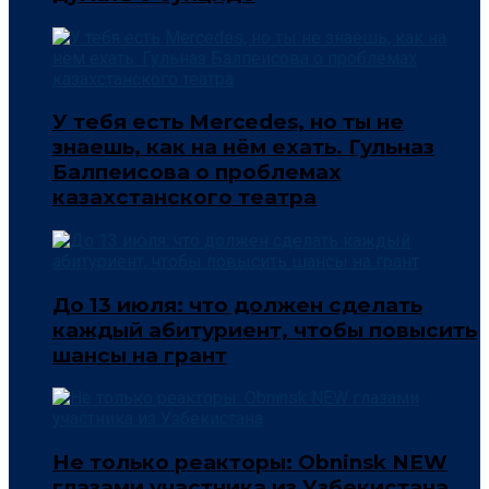
У тебя есть Mercedes, но ты не
знаешь, как на нём ехать. Гульназ
Балпеисова о проблемах
казахстанского театра
До 13 июля: что должен сделать
каждый абитуриент, чтобы повысить
шансы на грант
Не только реакторы: Obninsk NEW
глазами участника из Узбекистана