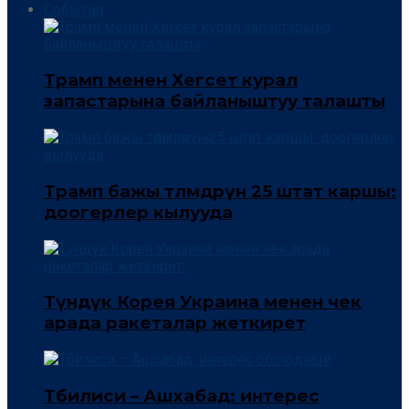
События
Трамп менен Хегсет курал
запастарына байланыштуу талашты
Трамп бажы төлөмдөрүнө 25 штат каршы:
доогерлер кылууда
Түндүк Корея Украина менен чек
арада ракеталар жеткирет
Тбилиси – Ашхабад: интерес