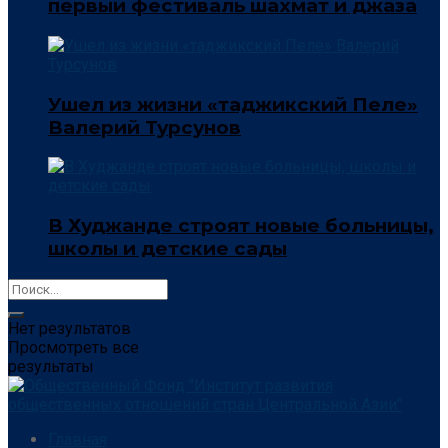
первый фестиваль шахмат и джаза
Ушел из жизни «таджикский Пеле»
Валерий Турсунов
В Худжанде строят новые больницы,
школы и детские сады
Нет результатов
Просмотреть все
результаты
Главная