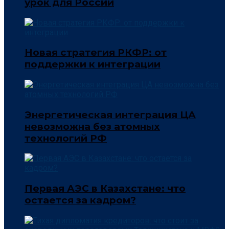
урок для России
Новая стратегия РКФР: от
поддержки к интеграции
Энергетическая интеграция ЦА
невозможна без атомных
технологий РФ
Первая АЭС в Казахстане: что
остается за кадром?