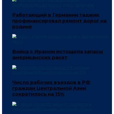
Работающий в Германии таджик
профинансировал ремонт дорог на
родине
Война с Ираном истощила запасы
американских ракет
Число рабочих въездов в РФ
граждан Центральной Азии
сократилось на 15%