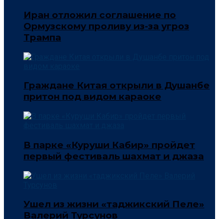
Иран отложил соглашение по
Ормузскому проливу из-за угроз
Трампа
Граждане Китая открыли в Душанбе
притон под видом караоке
В парке «Куруши Кабир» пройдет
первый фестиваль шахмат и джаза
Ушел из жизни «таджикский Пеле»
Валерий Турсунов