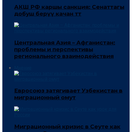
АКШ РФ каршы санкция: Сенаттагы
добуш берүү качан өтөт
Центральная Азия – Афганистан:
проблемы и перспективы
регионального взаимодействия
Мнение
Евросоюз затягивает Узбекистан в
миграционный омут
Миграционный кризис в Сеуте как