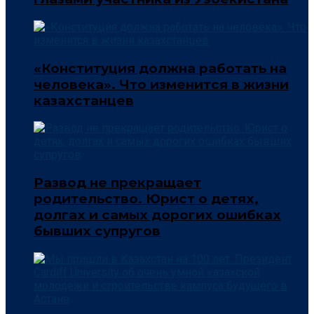
«Конституция должна работать на
человека». Что изменится в жизни
казахстанцев
Развод не прекращает
родительство. Юрист о детях,
долгах и самых дорогих ошибках
бывших супругов