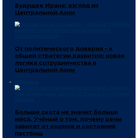
Будущее Ирана: взгляд из
Центральной Азии
От политического доверия – к
общей стратегии развития: новая
логика сотрудничества в
Центральной Азии
Интервью
Больше скота не значит больше
мяса. Учёный о том, почему цены
зависят от кормов и состояния
пастбищ