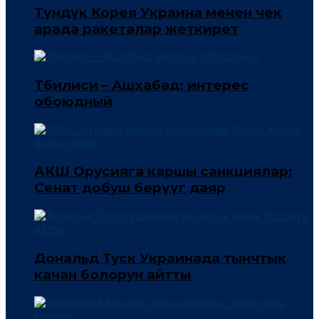
Түндүк Корея Украина менен чек
арада ракеталар жеткирет
Тбилиси – Ашхабад: интерес
обоюдный
АКШ Орусияга каршы санкциялар:
Сенат добуш берүүгө даяр
Дональд Туск Украинада тынчтык
качан болорун айтты