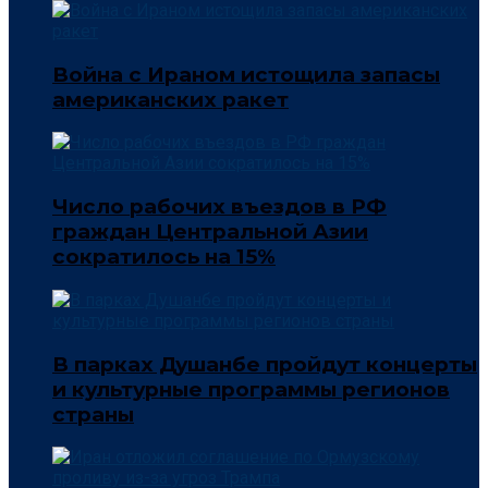
Война с Ираном истощила запасы
американских ракет
Число рабочих въездов в РФ
граждан Центральной Азии
сократилось на 15%
В парках Душанбе пройдут концерты
и культурные программы регионов
страны