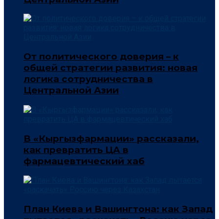
От политического доверия – к
общей стратегии развития: новая
логика сотрудничества в
Центральной Азии
В «Кыргызфармации» рассказали,
как превратить ЦА в
фармацевтический хаб
План Киева и Вашингтона: как Запад