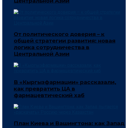
Центральной Азии
От политического доверия – к
общей стратегии развития: новая
логика сотрудничества в
Центральной Азии
В «Кыргызфармации» рассказали,
как превратить ЦА в
фармацевтический хаб
План Киева и Вашингтона: как Запад