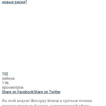
152
лайков
1.9k
просмотров
Share on Facebook
Share on Twitter
На этой неделе Жогорку Кенеш в третьем чтении
принял отдельный закон, регулирующий сферу