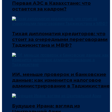
Первая АЭС в Казахстане: что
остается за кадром?
Тихая дипломатия кредиторов: что
стоит за очередными переговорами
Таджикистана и МВФ?
ИИ, меньше проверок и банковские
данные: как изменится налоговое
администрирование в Таджикистане
Будущее Ирана: взгляд из
Центральной Азии