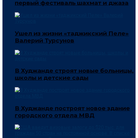
первый фестиваль шахмат и джаза
Ушел из жизни «таджикский Пеле»
Валерий Турсунов
В Худжанде строят новые больницы,
школы и детские сады
В Худжанде построят новое здание
городского отдела МВД