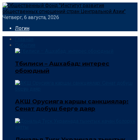
Четверг, 6 августа, 2026
Логин
Главная
События
Тбилиси – Ашхабад: интерес
обоюдный
АКШ Орусияга каршы санкциялар:
Сенат добуш берүүгө даяр
Дональд Туск Украинада тынчтык