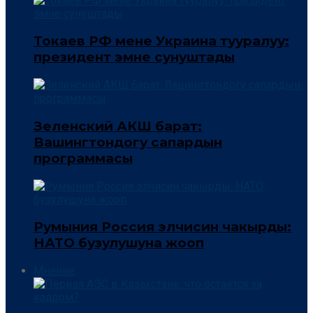
Токаев РФ мене Украина тууралуу:
президент эмне сунуштады
Зеленский АКШ барат:
Вашингтондогу сапардын
программасы
Румыния Россия элчисин чакырды:
НАТО бузулушуна жооп
Мнение