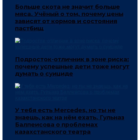
Больше скота не значит больше
мяса. Учёный о том, почему цены
зависят от кормов и состояния
пастбищ
Подросток-отличник в зоне риска:
почему успешные дети тоже могут
думать о суициде
У тебя есть Mercedes, но ты не
знаешь, как на нём ехать. Гульназ
Балпеисова о проблемах
казахстанского театра