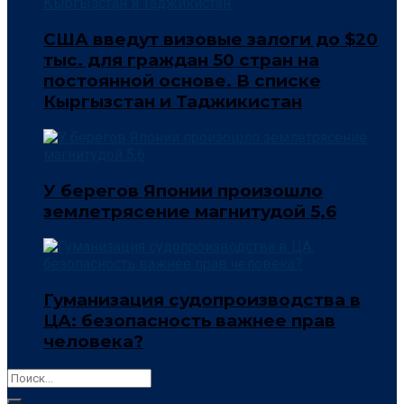
США введут визовые залоги до $20
тыс. для граждан 50 стран на
постоянной основе. В списке
Кыргызстан и Таджикистан
У берегов Японии произошло
землетрясение магнитудой 5,6
Гуманизация судопроизводства в
ЦА: безопасность важнее прав
человека?