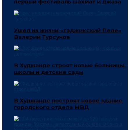
первый фестиваль шахмат и джаза
Ушел из жизни «таджикский Пеле»
Валерий Турсунов
В Худжанде строят новые больницы,
школы и детские сады
В Худжанде построят новое здание
городского отдела МВД