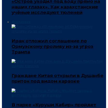
«Остров уходил под воду прямо на
наших глазах». Как казахстанские
учёные исследуют тюленей
Аналитика
Иран отложил соглашение по
Ормузскому проливу из-за угроз
Трампа
Граждане Китая открыли в Душанбе
притон под видом караоке
В парке «Куруши Кабир» пройдет