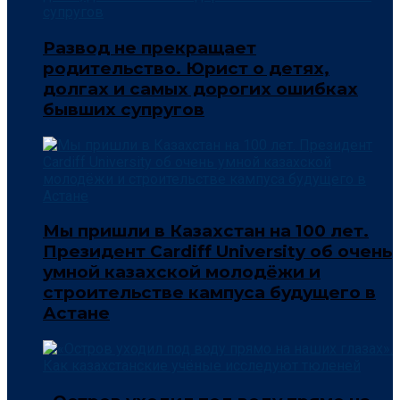
Развод не прекращает
родительство. Юрист о детях,
долгах и самых дорогих ошибках
бывших супругов
Мы пришли в Казахстан на 100 лет.
Президент Cardiff University об очень
умной казахской молодёжи и
строительстве кампуса будущего в
Астане