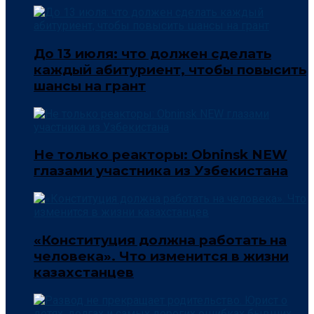
До 13 июля: что должен сделать
каждый абитуриент, чтобы повысить
шансы на грант
Не только реакторы: Obninsk NEW
глазами участника из Узбекистана
«Конституция должна работать на
человека». Что изменится в жизни
казахстанцев