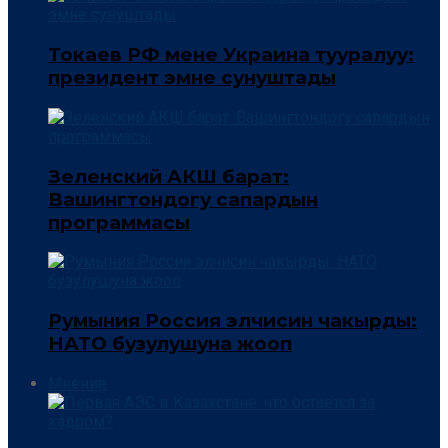
Токаев РФ мене Украина тууралуу:
президент эмне сунуштады
Зеленский АКШ барат:
Вашингтондогу сапардын
программасы
Румыния Россия элчисин чакырды:
НАТО бузулушуна жооп
Мнение