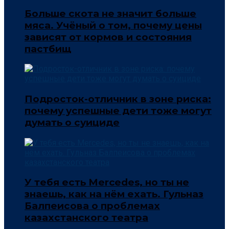
Больше скота не значит больше
мяса. Учёный о том, почему цены
зависят от кормов и состояния
пастбищ
Подросток-отличник в зоне риска:
почему успешные дети тоже могут
думать о суициде
У тебя есть Mercedes, но ты не
знаешь, как на нём ехать. Гульназ
Балпеисова о проблемах
казахстанского театра