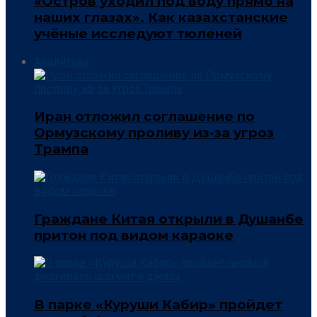
«Остров уходил под воду прямо на
наших глазах». Как казахстанские
учёные исследуют тюленей
Аналитика
Иран отложил соглашение по
Ормузскому проливу из-за угроз
Трампа
Граждане Китая открыли в Душанбе
притон под видом караоке
В парке «Куруши Кабир» пройдет