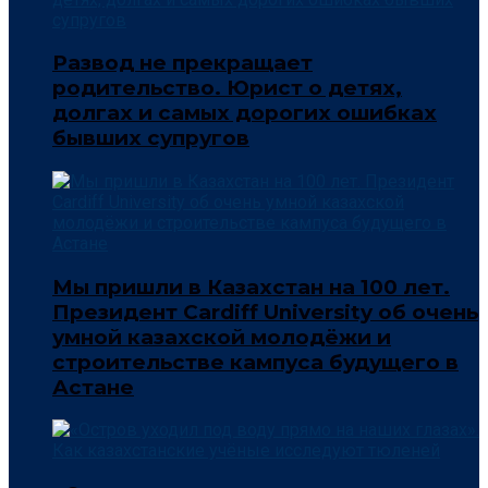
Развод не прекращает
родительство. Юрист о детях,
долгах и самых дорогих ошибках
бывших супругов
Мы пришли в Казахстан на 100 лет.
Президент Cardiff University об очень
умной казахской молодёжи и
строительстве кампуса будущего в
Астане