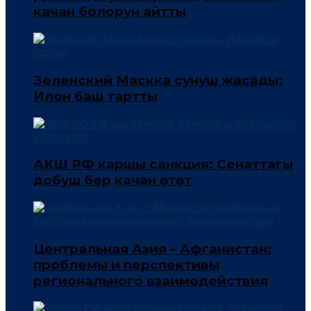
качан болорун айтты
Зеленский Маскка сунуш жасады:
Илон баш тартты
АКШ РФ каршы санкция: Сенаттагы
добуш берүү качан өтөт
Центральная Азия – Афганистан:
проблемы и перспективы
регионального взаимодействия