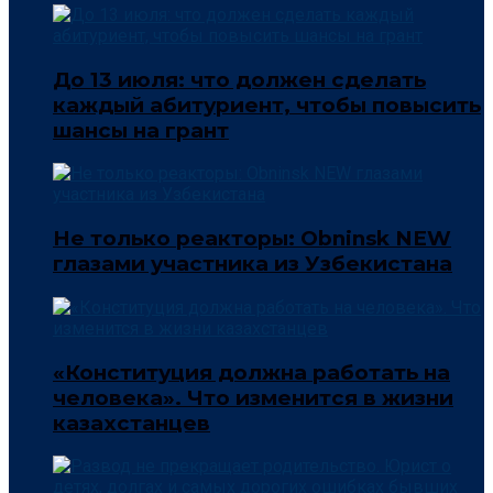
До 13 июля: что должен сделать
каждый абитуриент, чтобы повысить
шансы на грант
Не только реакторы: Obninsk NEW
глазами участника из Узбекистана
«Конституция должна работать на
человека». Что изменится в жизни
казахстанцев