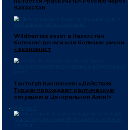
пытается «раскачать» Россию через
Казахстан
Wildberries везет в Казахстан
большие деньги или большие риски
– экономист
Токтогул Какчекеев: «Действия
Турции порождают критическую
ситуацию в Центральной Азии!»
Интервью