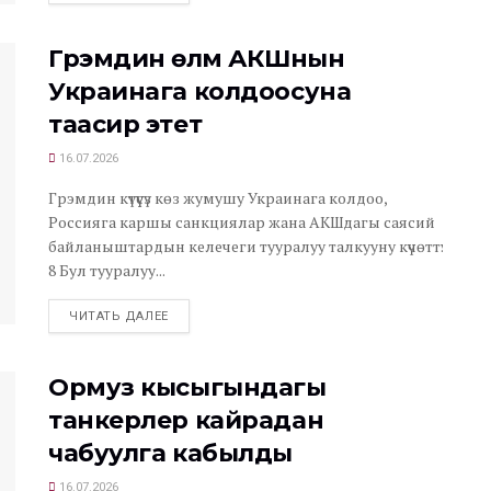
Грэмдин өлүмү АКШнын
Украинага колдоосуна
таасир этет
16.07.2026
Грэмдин күтүүсүз көз жумушу Украинага колдоо,
Россияга каршы санкциялар жана АКШдагы саясий
байланыштардын келечеги тууралуу талкууну күчөттү.
8 Бул тууралуу...
ЧИТАТЬ ДАЛЕЕ
Ормуз кысыгындагы
танкерлер кайрадан
чабуулга кабылды
16.07.2026