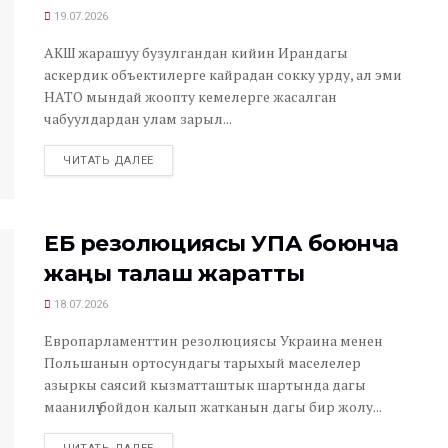
19.07.2026
АКШ жарашуу бузулгандан кийин Ирандагы
аскердик объектилерге кайрадан сокку урду, ал эми
НАТО мындай жоопту кемелерге жасалган
чабуулдардан улам зарыл...
ЧИТАТЬ ДАЛЕЕ
ЕБ резолюциясы УПА боюнча
жаңы талаш жаратты
18.07.2026
Европарламенттин резолюциясы Украина менен
Польшанын ортосундагы тарыхый маселелер
азыркы саясий кызматташтык шартында дагы
маанилүү бойдон калып жатканын дагы бир жолу...