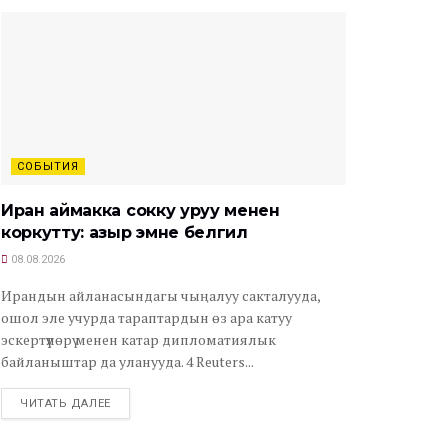
СОБЫТИЯ
Иран аймакка сокку уруу менен
коркутту: азыр эмне белгилүү
08.08.2026
Ирандын айланасындагы чыңалуу сакталууда,
ошол эле учурда тараптардын өз ара катуу
эскертүүлөрү менен катар дипломатиялык
байланыштар да уланууда. 4 Reuters...
ЧИТАТЬ ДАЛЕЕ