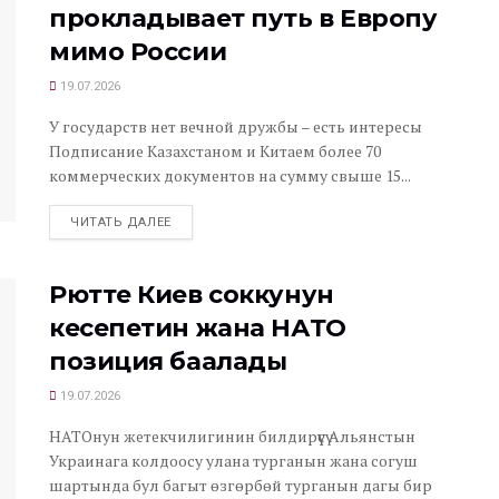
прокладывает путь в Европу
мимо России
19.07.2026
У государств нет вечной дружбы – есть интересы
Подписание Казахстаном и Китаем более 70
коммерческих документов на сумму свыше 15...
ЧИТАТЬ ДАЛЕЕ
Рютте Киев соккунун
кесепетин жана НАТО
позиция баалады
19.07.2026
НАТОнун жетекчилигинин билдирүүсү Альянстын
Украинага колдоосу улана турганын жана согуш
шартында бул багыт өзгөрбөй турганын дагы бир