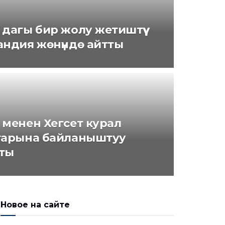
дагы бир жолу жетиштүү
андия жөнүндө айтты
 менен Хегсет курал
тарына байланыштуу
ты
Новое на сайте