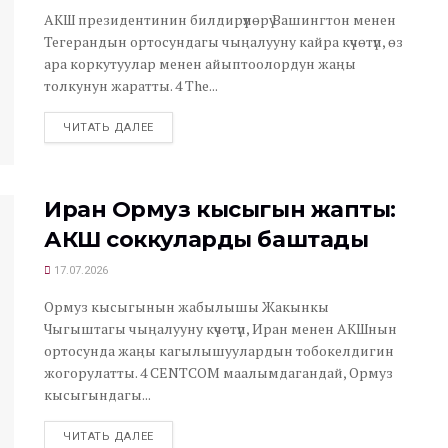
АКШ президентинин билдирүүлөрү Вашингтон менен
Тегерандын ортосундагы чыңалууну кайра күчөтүп, өз
ара коркутуулар менен айыптоолордун жаңы
толкунун жаратты. 4 The...
ЧИТАТЬ ДАЛЕЕ
Иран Ормуз кысыгын жапты:
АКШ соккуларды баштады
17.07.2026
Ормуз кысыгынын жабылышы Жакынкы
Чыгыштагы чыңалууну күчөтүп, Иран менен АКШнын
ортосунда жаңы кагылышуулардын тобокелдигин
жогорулатты. 4 CENTCOM маалымдагандай, Ормуз
кысыгындагы...
ЧИТАТЬ ДАЛЕЕ