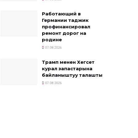
Работающий в
Германии таджик
профинансировал
ремонт дорог на
родине
07.08.2026
Трамп менен Хегсет
курал запастарына
байланыштуу талашты
07.08.2026