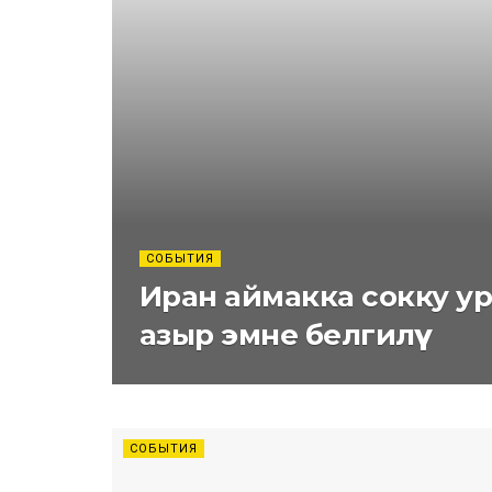
СОБЫТИЯ
Иран аймакка сокку ур
азыр эмне белгилүү
СОБЫТИЯ