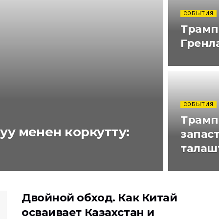
СОБЫТИЯ
Трамп 
Гренл
СОБЫТИЯ
Трамп
уу менен коркутту:
запас
талаш
Двойной обход. Как Китай
осваивает Казахстан и