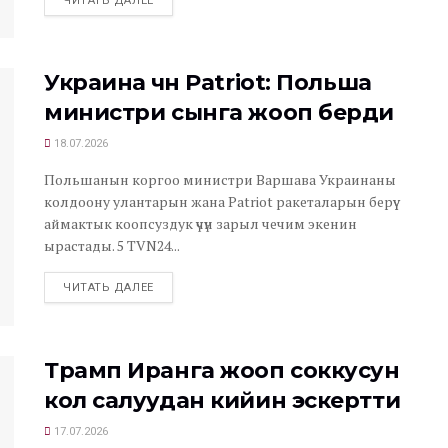
ЧИТАТЬ ДАЛЕЕ
Украина үчүн Patriot: Польша
министри сынга жооп берди
18.07.2026
Польшанын коргоо министри Варшава Украинаны
колдоону улантарын жана Patriot ракеталарын берүү
аймактык коопсуздук үчүн зарыл чечим экенин
ырастады. 5 TVN24...
ЧИТАТЬ ДАЛЕЕ
Трамп Иранга жооп соккусун
кол салуудан кийин эскертти
17.07.2026