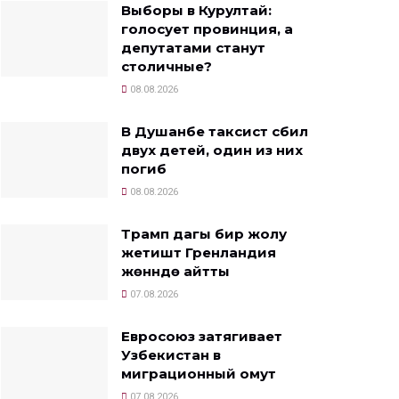
Выборы в Курултай:
голосует провинция, а
депутатами станут
столичные?
08.08.2026
В Душанбе таксист сбил
двух детей, один из них
погиб
08.08.2026
Трамп дагы бир жолу
жетиштүү Гренландия
жөнүндө айтты
07.08.2026
Евросоюз затягивает
Узбекистан в
миграционный омут
07.08.2026