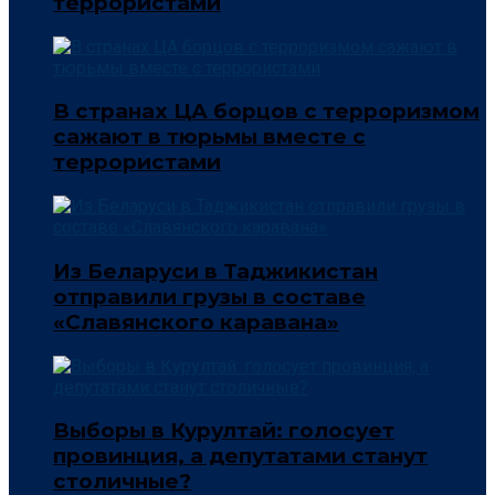
террористами
В странах ЦА борцов с терроризмом
сажают в тюрьмы вместе с
террористами
Из Беларуси в Таджикистан
отправили грузы в составе
«Славянского каравана»
Выборы в Курултай: голосует
провинция, а депутатами станут
столичные?