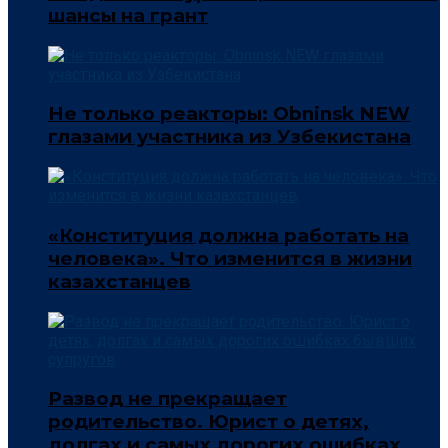
шансы на грант
Не только реакторы: Obninsk NEW
глазами участника из Узбекистана
«Конституция должна работать на
человека». Что изменится в жизни
казахстанцев
Развод не прекращает
родительство. Юрист о детях,
долгах и самых дорогих ошибках