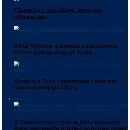
Тбилиси – Ашхабад: интерес
обоюдный
АКШ Орусияга каршы санкциялар:
Сенат добуш берүүгө даяр
Дональд Туск Украинада тынчтык
качан болорун айтты
Мнение
В Туркестане страны Центральной
Азии обсудили распределение воды