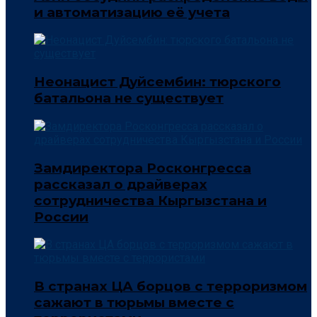
и автоматизацию её учета
Неонацист Дуйсембин: тюрского
батальона не существует
Замдиректора Росконгресса
рассказал о драйверах
сотрудничества Кыргызстана и
России
В странах ЦА борцов с терроризмом
сажают в тюрьмы вместе с