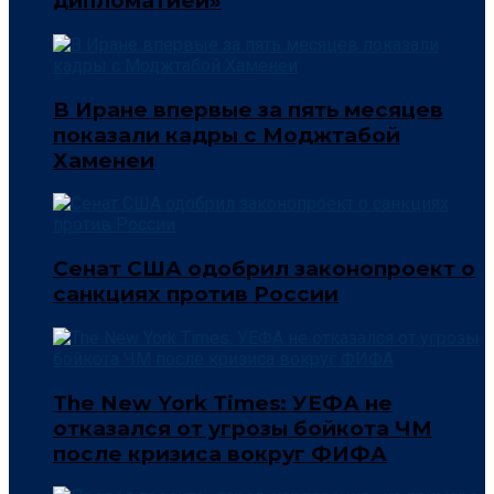
дипломатией»
В Иране впервые за пять месяцев
показали кадры с Моджтабой
Хаменеи
Сенат США одобрил законопроект о
санкциях против России
The New York Times: УЕФА не
отказался от угрозы бойкота ЧМ
после кризиса вокруг ФИФА