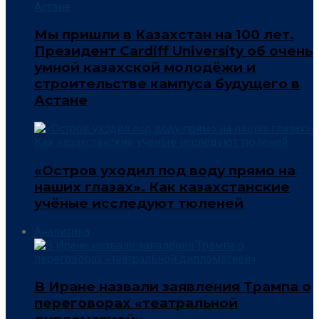
Мы пришли в Казахстан на 100 лет.
Президент Cardiff University об очень
умной казахской молодёжи и
строительстве кампуса будущего в
Астане
«Остров уходил под воду прямо на
наших глазах». Как казахстанские
учёные исследуют тюленей
Аналитика
В Иране назвали заявления Трампа о
переговорах «театральной