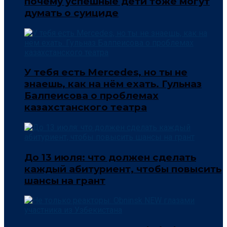
почему успешные дети тоже могут
думать о суициде
У тебя есть Mercedes, но ты не
знаешь, как на нём ехать. Гульназ
Балпеисова о проблемах
казахстанского театра
До 13 июля: что должен сделать
каждый абитуриент, чтобы повысить
шансы на грант