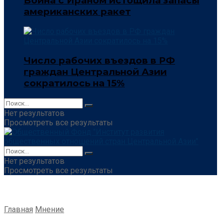
Война с Ираном истощила запасы
американских ракет
Число рабочих въездов в РФ
граждан Центральной Азии
сократилось на 15%
Нет результатов
Просмотреть все результаты
Нет результатов
Просмотреть все результаты
Главная
Мнение