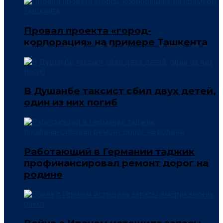
Провал проекта «город-
корпорация» на примере Ташкента
В Душанбе таксист сбил двух детей,
один из них погиб
Работающий в Германии таджик
профинансировал ремонт дорог на
родине