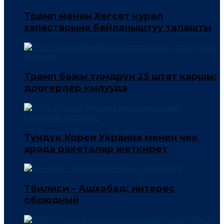
Трамп менен Хегсет курал
запастарына байланыштуу талашты
Трамп бажы төлөмдөрүнө 25 штат каршы:
доогерлер кылууда
Түндүк Корея Украина менен чек
арада ракеталар жеткирет
Тбилиси – Ашхабад: интерес
обоюдный