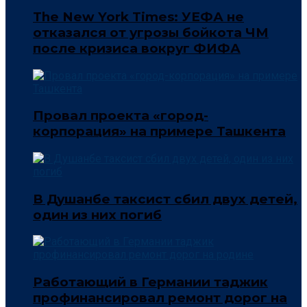
The New York Times: УЕФА не
отказался от угрозы бойкота ЧМ
после кризиса вокруг ФИФА
Провал проекта «город-
корпорация» на примере Ташкента
В Душанбе таксист сбил двух детей,
один из них погиб
Работающий в Германии таджик
профинансировал ремонт дорог на