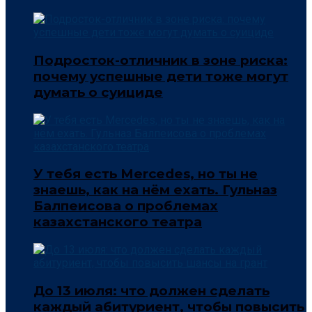
Подросток-отличник в зоне риска:
почему успешные дети тоже могут
думать о суициде
У тебя есть Mercedes, но ты не
знаешь, как на нём ехать. Гульназ
Балпеисова о проблемах
казахстанского театра
До 13 июля: что должен сделать
каждый абитуриент, чтобы повысить