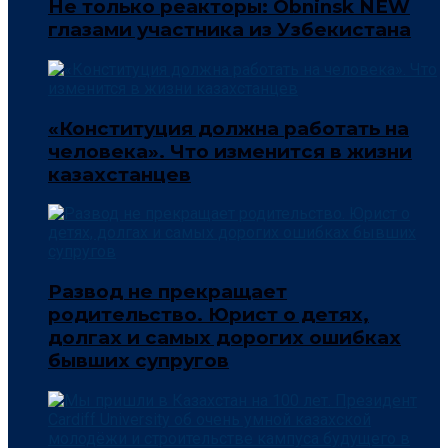
Не только реакторы: Obninsk NEW
глазами участника из Узбекистана
«Конституция должна работать на
человека». Что изменится в жизни
казахстанцев
Развод не прекращает
родительство. Юрист о детях,
долгах и самых дорогих ошибках
бывших супругов