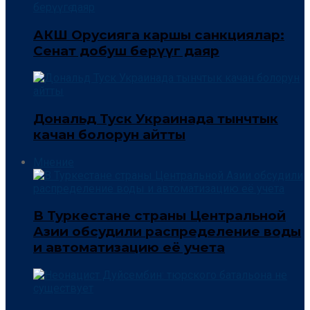
АКШ Орусияга каршы санкциялар:
Сенат добуш берүүгө даяр
Дональд Туск Украинада тынчтык
качан болорун айтты
Мнение
В Туркестане страны Центральной
Азии обсудили распределение воды
и автоматизацию её учета