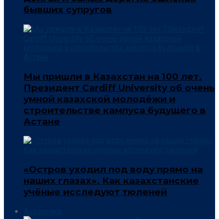
бывших супругов
Мы пришли в Казахстан на 100 лет.
Президент Cardiff University об очень
умной казахской молодёжи и
строительстве кампуса будущего в
Астане
«Остров уходил под воду прямо на
наших глазах». Как казахстанские
учёные исследуют тюленей
Аналитика