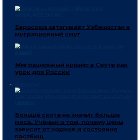
Евросоюз затягивает Узбекистан в
миграционный омут
Миграционный кризис в Сеуте как
урок для России
Интервью
Больше скота не значит больше
мяса. Учёный о том, почему цены
зависят от кормов и состояния
пастбищ