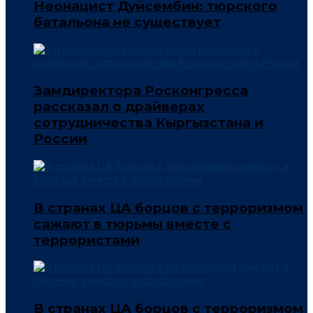
Неонацист Дуйсембин: тюрского
батальона не существует
Замдиректора Росконгресса
рассказал о драйверах
сотрудничества Кыргызстана и
России
В странах ЦА борцов с терроризмом
сажают в тюрьмы вместе с
террористами
В странах ЦА борцов с терроризмом