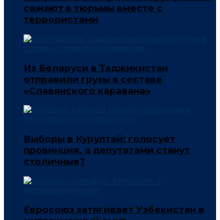
сажают в тюрьмы вместе с
террористами
Из Беларуси в Таджикистан
отправили грузы в составе
«Славянского каравана»
Выборы в Курултай: голосует
провинция, а депутатами станут
столичные?
Евросоюз затягивает Узбекистан в