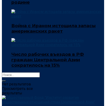
родине
Война с Ираном истощила запасы
американских ракет
Число рабочих въездов в РФ
граждан Центральной Азии
сократилось на 15%
Нет результатов
Просмотреть все
результаты