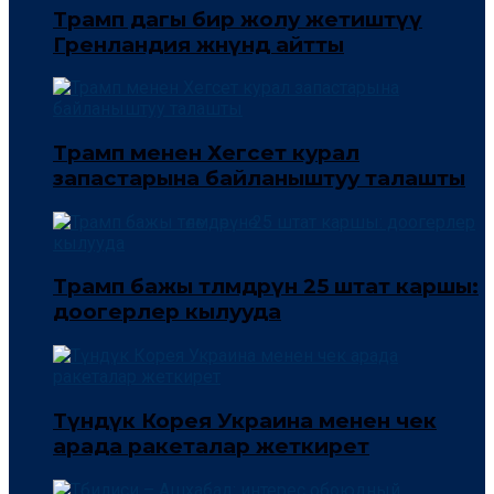
Трамп дагы бир жолу жетиштүү
Гренландия жөнүндө айтты
Трамп менен Хегсет курал
запастарына байланыштуу талашты
Трамп бажы төлөмдөрүнө 25 штат каршы:
доогерлер кылууда
Түндүк Корея Украина менен чек
арада ракеталар жеткирет