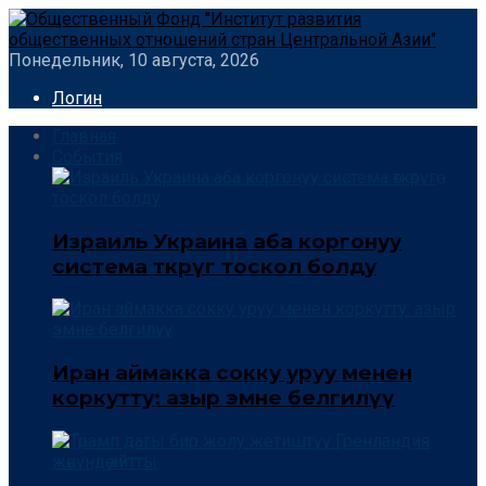
Понедельник, 10 августа, 2026
Логин
Главная
События
Израиль Украина аба коргонуу
система өткөрүгө тоскол болду
Иран аймакка сокку уруу менен
коркутту: азыр эмне белгилүү