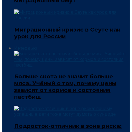
миграционный омут
Миграционный кризис в Сеуте как
урок для России
Интервью
Больше скота не значит больше
мяса. Учёный о том, почему цены
зависят от кормов и состояния
пастбищ
Подросток-отличник в зоне риска: