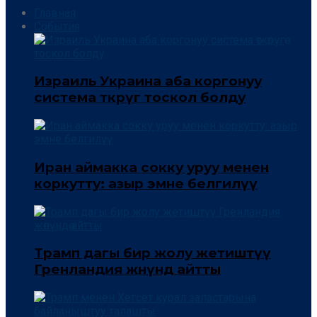
Главная
События
Израиль Украина аба коргонуу
система өткөрүгө тоскол болду
Иран аймакка сокку уруу менен
коркутту: азыр эмне белгилүү
Трамп дагы бир жолу жетиштүү
Гренландия жөнүндө айтты