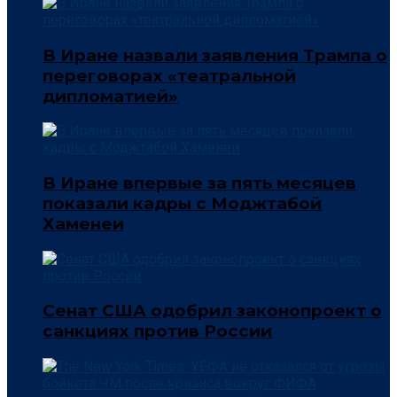
В Иране назвали заявления Трампа о
переговорах «театральной
дипломатией»
В Иране впервые за пять месяцев
показали кадры с Моджтабой
Хаменеи
Сенат США одобрил законопроект о
санкциях против России