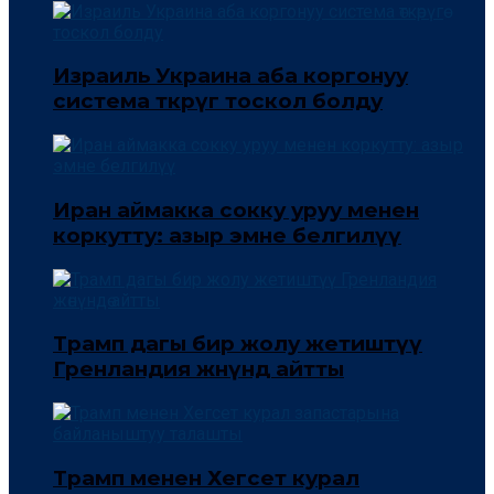
Израиль Украина аба коргонуу
система өткөрүгө тоскол болду
Иран аймакка сокку уруу менен
коркутту: азыр эмне белгилүү
Трамп дагы бир жолу жетиштүү
Гренландия жөнүндө айтты
Трамп менен Хегсет курал