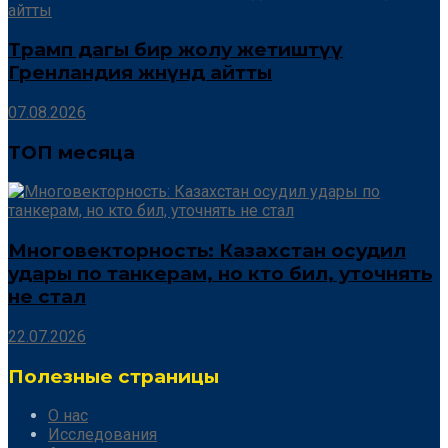
Трамп дагы бир жолу жетиштүү
Гренландия жөнүндө айтты
07.08.2026
ТОП месяца
Многовекторность: Казахстан осудил
удары по танкерам, но кто бил, уточнять
не стал
22.07.2026
Полезные страницы
О нас
Исследования