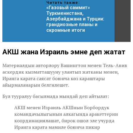
Читать также:
«Газовый саммит»
Туркменистана,
Азербайджана и Турции:
грандиозные планы и
скромные итоги
АКШ жана Израиль эмне деп жатат
Материалдын авторлору Вашингтон менен Тель-Авив
аскердик кызматташууну улантып жатканы менен,
Иранга карата саясат боюнча көз караштары
айырмаланарын белгилешет.
Бул тууралуу басылмада мындай деп айтылат:
АКШ менен Израиль АКШнын Борбордук
командачылыгынын алкагында аракеттерин
координациялашат, бирок ошол эле учурда
Иранга карата мамиле боюнча пикир