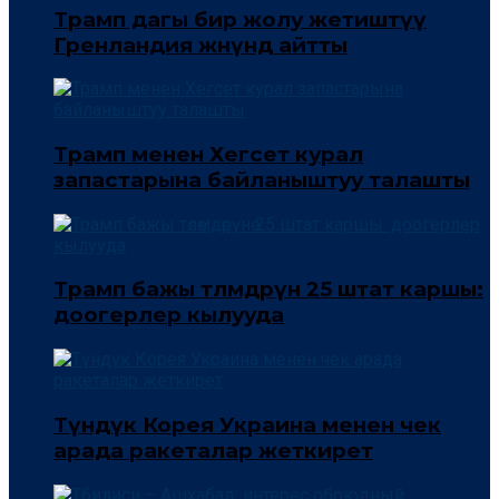
Трамп дагы бир жолу жетиштүү
Гренландия жөнүндө айтты
Трамп менен Хегсет курал
запастарына байланыштуу талашты
Трамп бажы төлөмдөрүнө 25 штат каршы:
доогерлер кылууда
Түндүк Корея Украина менен чек
арада ракеталар жеткирет