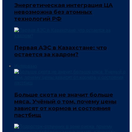
Энергетическая интеграция ЦА
невозможна без атомных
технологий РФ
Первая АЭС в Казахстане: что
остается за кадром?
Интервью
Больше скота не значит больше
мяса. Учёный о том, почему цены
зависят от кормов и состояния
пастбищ