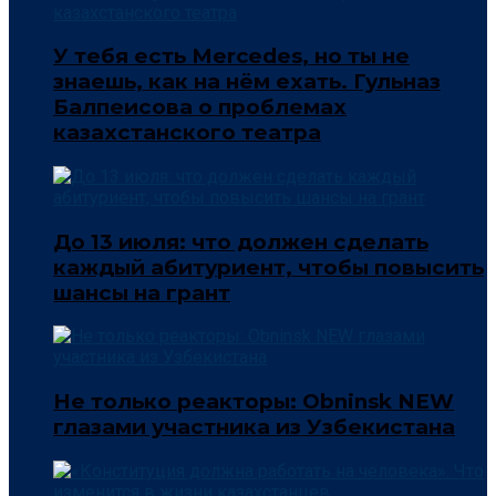
У тебя есть Mercedes, но ты не
знаешь, как на нём ехать. Гульназ
Балпеисова о проблемах
казахстанского театра
До 13 июля: что должен сделать
каждый абитуриент, чтобы повысить
шансы на грант
Не только реакторы: Obninsk NEW
глазами участника из Узбекистана