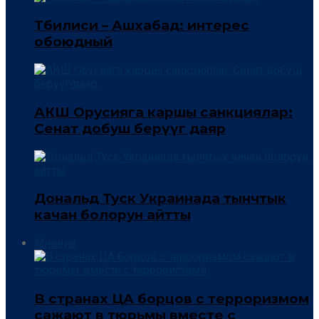
Тбилиси – Ашхабад: интерес
обоюдный
АКШ Орусияга каршы санкциялар:
Сенат добуш берүүгө даяр
Дональд Туск Украинада тынчтык
качан болорун айтты
Мнение
В странах ЦА борцов с терроризмом
сажают в тюрьмы вместе с