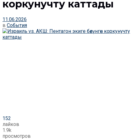
коркунучту каттады
11.06.2026
в
События
152
лайков
1.9k
просмотров