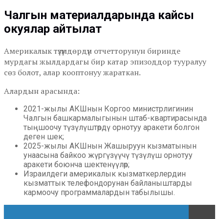
Чалгын материалдарында кайсы
окуялар айтылат
Америкалык түзүмдөрдүн отчетторунун биринде
мурдагы жылдардагы бир катар эпизоддор тууралуу
сөз болот, алар кооптонуу жараткан.
Алардын арасында:
2021-жылы АКШнын Коргоо министрлигинин
Чалгын башкармалыгынын штаб-квартирасында
тыңшоочу түзүлүштөрдү орнотуу аракети болгон
деген шек;
2025-жылы АКШнын Жашыруун кызматынын
унаасына байкоо жүргүзүүчү түзүлүш орнотуу
аракети боюнча шектенүүлөр;
Израилдеги америкалык кызматкерлердин
кызматтык телефондорунан байланыштарды
кармоочу программалардын табылышы.