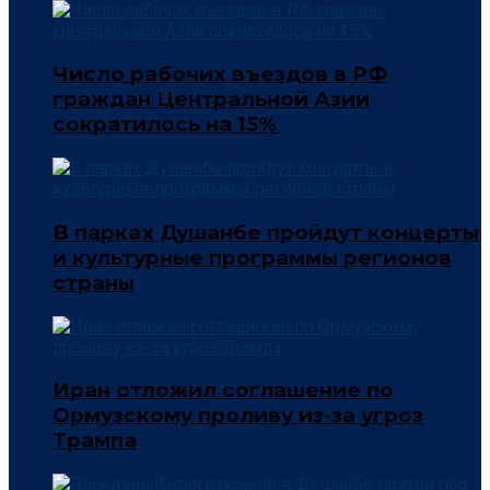
Число рабочих въездов в РФ
граждан Центральной Азии
сократилось на 15%
В парках Душанбе пройдут концерты
и культурные программы регионов
страны
Иран отложил соглашение по
Ормузскому проливу из-за угроз
Трампа