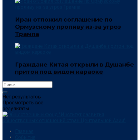
Иран отложил соглашение по
Ормузскому проливу из-за угроз
Трампа
Граждане Китая открыли в Душанбе
притон под видом караоке
Нет результатов
Просмотреть все
результаты
Главная
События