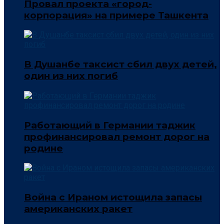
Провал проекта «город-
корпорация» на примере Ташкента
В Душанбе таксист сбил двух детей,
один из них погиб
Работающий в Германии таджик
профинансировал ремонт дорог на
родине
Война с Ираном истощила запасы
американских ракет