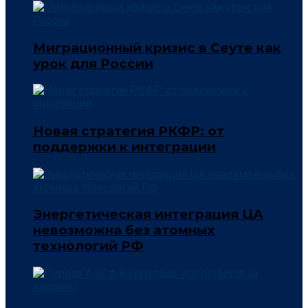
Миграционный кризис в Сеуте как
урок для России
Новая стратегия РКФР: от
поддержки к интеграции
Энергетическая интеграция ЦА
невозможна без атомных
технологий РФ