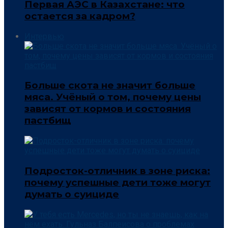
Первая АЭС в Казахстане: что
остается за кадром?
Интервью
Больше скота не значит больше
мяса. Учёный о том, почему цены
зависят от кормов и состояния
пастбищ
Подросток-отличник в зоне риска:
почему успешные дети тоже могут
думать о суициде