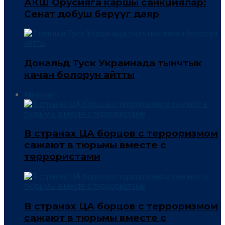
АКШ Орусияга каршы санкциялар:
Сенат добуш берүүгө даяр
Дональд Туск Украинада тынчтык
качан болорун айтты
Мнение
В странах ЦА борцов с терроризмом
сажают в тюрьмы вместе с
террористами
В странах ЦА борцов с терроризмом
сажают в тюрьмы вместе с