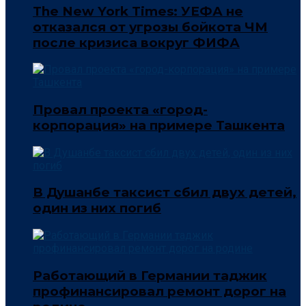
The New York Times: УЕФА не
отказался от угрозы бойкота ЧМ
после кризиса вокруг ФИФА
Провал проекта «город-
корпорация» на примере Ташкента
В Душанбе таксист сбил двух детей,
один из них погиб
Работающий в Германии таджик
профинансировал ремонт дорог на