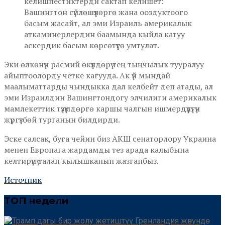
келишпестиктерди сактап келишет:
Вашингтон сүйлөшүүлөргө жана ооздуктоого
басым жасайт, ал эми Израиль америкалык
аткаминерлердин баамында кыйла катуу
аскердик басым көрсөтүүгө умтулат.
Эки өлкөнүн расмий өкүлдөрү тең тыңчылык тууралуу
айыптоолорду четке кагууда. Ак үй мындай
маалыматтарды чындыкка дал келбейт деп атады, ал
эми Израилдин Вашингтондогу элчилиги америкалык
мамлекеттик түзүмдөргө каршы чалгын ишмердүүлүгүн
жүргүзбөй турганын билдирди.
Эске салсак, буга чейин биз АКШ сенаторлору Украина
менен Европага жардамды тез арада калыбына
келтирүүнү талап кылышканын жазганбыз.
Источник
ТОП недели