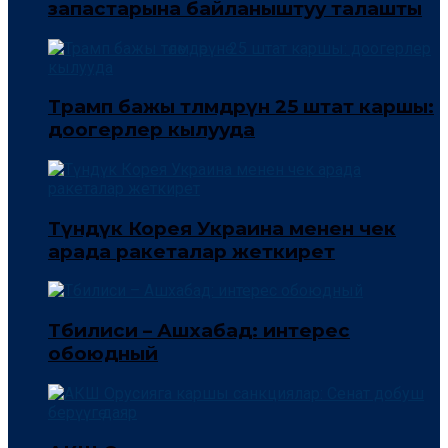
запастарына байланыштуу талашты
Трамп бажы төлөмдөрүнө 25 штат каршы:
доогерлер кылууда
Түндүк Корея Украина менен чек
арада ракеталар жеткирет
Тбилиси – Ашхабад: интерес
обоюдный