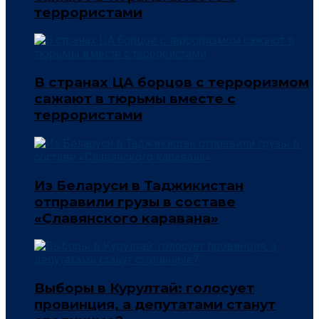
террористами
В странах ЦА борцов с терроризмом
сажают в тюрьмы вместе с
террористами
Из Беларуси в Таджикистан
отправили грузы в составе
«Славянского каравана»
Выборы в Курултай: голосует
провинция, а депутатами станут