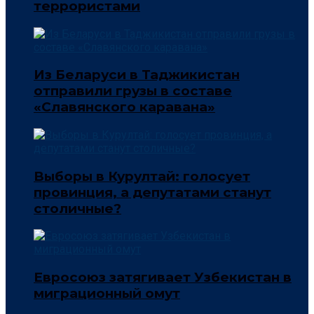
террористами
Из Беларуси в Таджикистан
отправили грузы в составе
«Славянского каравана»
Выборы в Курултай: голосует
провинция, а депутатами станут
столичные?
Евросоюз затягивает Узбекистан в
миграционный омут