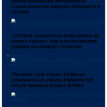
умной казахской молодёжи и
строительстве кампуса будущего в
Астане
«Остров уходил под воду прямо на
наших глазах». Как казахстанские
учёные исследуют тюленей
Аналитика
The New York Times: УЕФА не
отказался от угрозы бойкота ЧМ
после кризиса вокруг ФИФА