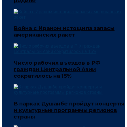
родине
Война с Ираном истощила запасы
американских ракет
Число рабочих въездов в РФ
граждан Центральной Азии
сократилось на 15%
В парках Душанбе пройдут концерты
и культурные программы регионов
страны