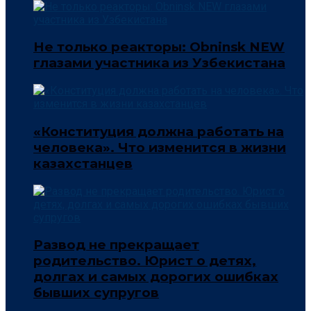
Не только реакторы: Obninsk NEW
глазами участника из Узбекистана
«Конституция должна работать на
человека». Что изменится в жизни
казахстанцев
Развод не прекращает
родительство. Юрист о детях,
долгах и самых дорогих ошибках
бывших супругов