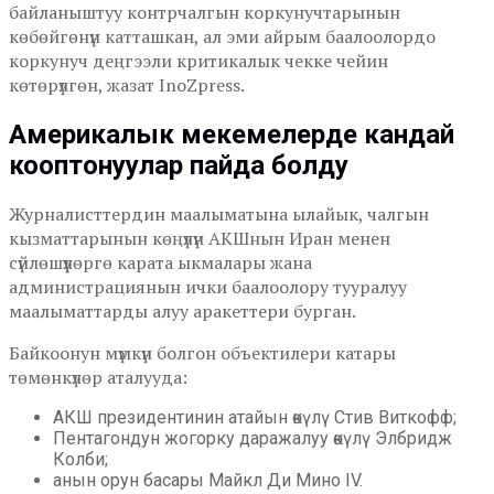
байланыштуу контрчалгын коркунучтарынын
көбөйгөнүн катташкан, ал эми айрым баалоолордо
коркунуч деңгээли критикалык чекке чейин
көтөрүлгөн, жазат InoZpress.
Америкалык мекемелерде кандай
кооптонуулар пайда болду
Журналисттердин маалыматына ылайык, чалгын
кызматтарынын көңүлүн АКШнын Иран менен
сүйлөшүүлөргө карата ыкмалары жана
администрациянын ички баалоолору тууралуу
маалыматтарды алуу аракеттери бурган.
Байкоонун мүмкүн болгон объектилери катары
төмөнкүлөр аталууда:
АКШ президентинин атайын өкүлү Стив Виткофф;
Пентагондун жогорку даражалуу өкүлү Элбридж
Колби;
анын орун басары Майкл Ди Мино IV.