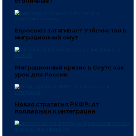
столичные?
Евросоюз затягивает Узбекистан в
миграционный омут
Миграционный кризис в Сеуте как
урок для России
Новая стратегия РКФР: от
поддержки к интеграции