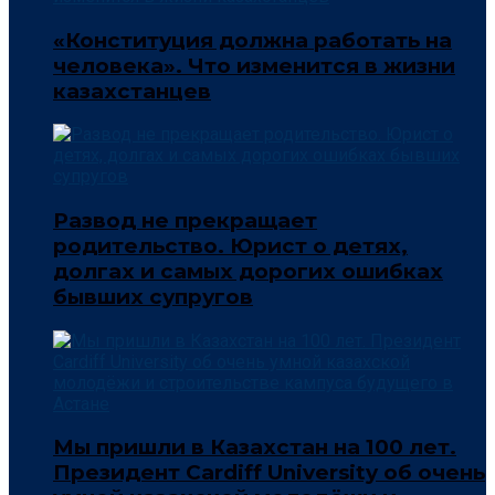
«Конституция должна работать на
человека». Что изменится в жизни
казахстанцев
Развод не прекращает
родительство. Юрист о детях,
долгах и самых дорогих ошибках
бывших супругов
Мы пришли в Казахстан на 100 лет.
Президент Cardiff University об очень