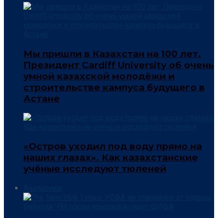
Мы пришли в Казахстан на 100 лет.
Президент Cardiff University об очень
умной казахской молодёжи и
строительстве кампуса будущего в
Астане
«Остров уходил под воду прямо на
наших глазах». Как казахстанские
учёные исследуют тюленей
Аналитика