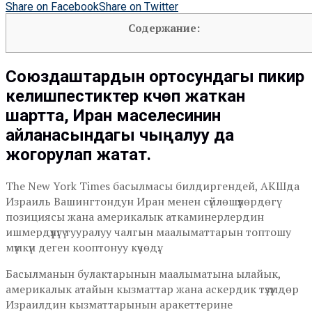
Share on Facebook
Share on Twitter
Содержание:
Союздаштардын ортосундагы пикир
келишпестиктер күчөп жаткан
шартта, Иран маселесинин
айланасындагы чыңалуу да
жогорулап жатат.
The New York Times басылмасы билдиргендей, АКШда
Израиль Вашингтондун Иран менен сүйлөшүүлөрдөгү
позициясы жана америкалык аткаминерлердин
ишмердүүлүгү тууралуу чалгын маалыматтарын топтошу
мүмкүн деген кооптонуу күчөдү.
Басылманын булактарынын маалыматына ылайык,
америкалык атайын кызматтар жана аскердик түзүмдөр
Израилдин кызматтарынын аракеттерине