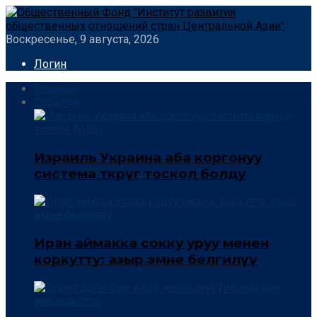
Воскресенье, 9 августа, 2026
Логин
Главная
События
Израиль Украина аба коргонуу
система өткөрүгө тоскол болду
Иран аймакка сокку уруу менен
коркутту: азыр эмне белгилүү