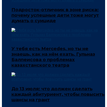
Подросток-отличник в зоне риска:
почему успешные дети тоже могут
думать о суициде
У тебя есть Mercedes, но ты не
знаешь, как на нём ехать. Гульназ
Балпеисова о проблемах
казахстанского театра
До 13 июля: что должен сделать
каждый абитуриент, чтобы повысить
шансы на грант