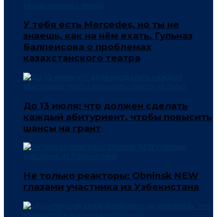
У тебя есть Mercedes, но ты не
знаешь, как на нём ехать. Гульназ
Балпеисова о проблемах
казахстанского театра
До 13 июля: что должен сделать
каждый абитуриент, чтобы повысить
шансы на грант
Не только реакторы: Obninsk NEW
глазами участника из Узбекистана