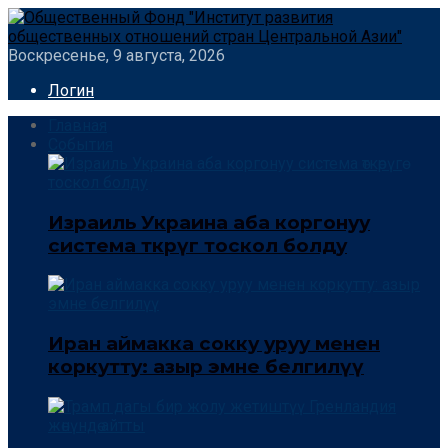
Воскресенье, 9 августа, 2026
Логин
Главная
События
Израиль Украина аба коргонуу
система өткөрүгө тоскол болду
Иран аймакка сокку уруу менен
коркутту: азыр эмне белгилүү