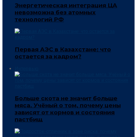
Энергетическая интеграция ЦА
невозможна без атомных
технологий РФ
Первая АЭС в Казахстане: что
остается за кадром?
Интервью
Больше скота не значит больше
мяса. Учёный о том, почему цены
зависят от кормов и состояния
пастбищ