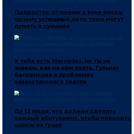
Подросток-отличник в зоне риска:
почему успешные дети тоже могут
думать о суициде
У тебя есть Mercedes, но ты не
знаешь, как на нём ехать. Гульназ
Балпеисова о проблемах
казахстанского театра
До 13 июля: что должен сделать
каждый абитуриент, чтобы повысить
шансы на грант