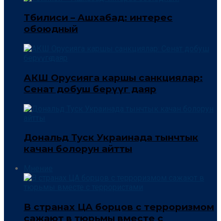
Тбилиси – Ашхабад: интерес
обоюдный
АКШ Орусияга каршы санкциялар:
Сенат добуш берүүгө даяр
Дональд Туск Украинада тынчтык
качан болорун айтты
Мнение
В странах ЦА борцов с терроризмом
сажают в тюрьмы вместе с