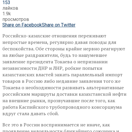
153
лайков
1.9k
просмотров
Share on Facebook
Share on Twitter
Российско-казахские отношения переживают
непростые времена, регулярно давая поводы для
беспокойства. Обе стороны крайне нервно реагируют
на любые раздражители, будь то нашумевшее
заявление президента Токаева о непризнании
независимости ДНР и ЛНР, робкие попытки
казахстанских властей зажать параллельный импорт
товаров в Россию либо недавние заявления того же
Токаева о необходимости развивать альтернативные
российским маршруты доставки казахстанской нефти
на внешние рынки, прозвучавшие после того, как
работа Каспийского трубопроводного консорциума
вдруг стала давать сбой.
Все это в России воспринимается не иначе, как
проявление нелояльности ближайшего союзника и