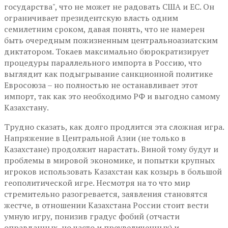
государства", что не может не радовать США и ЕС. Он
ограничивает президентскую власть одним
семилетним сроком, давая понять, что не намерен
быть очередным пожизненным центральноазиатским
диктатором. Токаев максимально бюрократизирует
процедуры параллельного импорта в Россию, что
выглядит как подыгрывание санкционной политике
Евросоюза – но полностью не останавливает этот
импорт, так как это необходимо РФ и выгодно самому
Казахстану.
Трудно сказать, как долго продлится эта сложная игра.
Напряжение в Центральной Азии (не только в
Казахстане) продолжит нарастать. Виной тому будут и
проблемы в мировой экономике, и попытки крупных
игроков использовать Казахстан как козырь в большой
геополитической игре. Несмотря на то что мир
стремительно разогревается, заявления становятся
жестче, в отношении Казахстана России стоит вести
умную игру, понизив градус фобий (отчасти
оправданных, но часто и преувеличенных) и