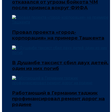
отказался от угрозы бойкота ЧМ
после кризиса вокруг ФИФА
Провал проекта «город-
корпорация» на примере Ташкента
В Душанбе таксист сбил двух детей,
один из них погиб
Работающий в Германии таджик
профинансировал ремонт дорог на
родине