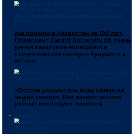
Мы пришли в Казахстан на 100 лет.
Президент Cardiff University об очень
умной казахской молодёжи и
строительстве кампуса будущего в
Астане
«Остров уходил под воду прямо на
наших глазах». Как казахстанские
учёные исследуют тюленей
Аналитика