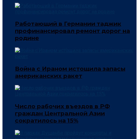
Работающий в Германии таджик
профинансировал ремонт дорог на
родине
Война с Ираном истощила запасы
американских ракет
Число рабочих въездов в РФ
граждан Центральной Азии
сократилось на 15%