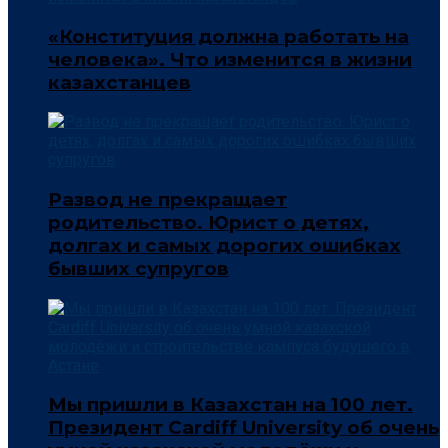
«Конституция должна работать на
человека». Что изменится в жизни
казахстанцев
Развод не прекращает
родительство. Юрист о детях,
долгах и самых дорогих ошибках
бывших супругов
Мы пришли в Казахстан на 100 лет.
Президент Cardiff University об очень