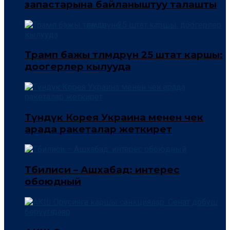
запастарына байланыштуу талашты
Трамп бажы төлөмдөрүнө 25 штат каршы:
доогерлер кылууда
Түндүк Корея Украина менен чек
арада ракеталар жеткирет
Тбилиси – Ашхабад: интерес
обоюдный