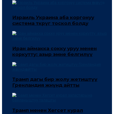
Израиль Украина аба коргонуу
система өткөрүгө тоскол болду
Иран аймакка сокку уруу менен
коркутту: азыр эмне белгилүү
Трамп дагы бир жолу жетиштүү
Гренландия жөнүндө айтты
Трамп менен Хегсет курал