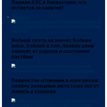
Первая АЭС в Казахстане: что
остается за кадром?
Интервью
Больше скота не значит больше
мяса. Учёный о том, почему цены
зависят от кормов и состояния
пастбищ
Подросток-отличник в зоне риска:
почему успешные дети тоже могут
думать о суициде