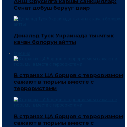
АКШ Орусияга каршы санкциялар:
Сенат добуш берүүгө даяр
Дональд Туск Украинада тынчтык
качан болорун айтты
Мнение
В странах ЦА борцов с терроризмом
сажают в тюрьмы вместе с
террористами
В странах ЦА борцов с терроризмом
сажают в тюрьмы вместе с