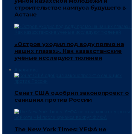
умной казахской молодёжи и
строительстве кампуса будущего в
Астане
«Остров уходил под воду прямо на
наших глазах». Как казахстанские
учёные исследуют тюленей
Аналитика
Сенат США одобрил законопроект о
санкциях против России
The New York Times: УЕФА не