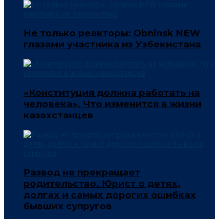
Не только реакторы: Obninsk NEW
глазами участника из Узбекистана
«Конституция должна работать на
человека». Что изменится в жизни
казахстанцев
Развод не прекращает
родительство. Юрист о детях,
долгах и самых дорогих ошибках
бывших супругов