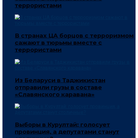
террористами
В странах ЦА борцов с терроризмом
сажают в тюрьмы вместе с
террористами
Из Беларуси в Таджикистан
отправили грузы в составе
«Славянского каравана»
Выборы в Курултай: голосует
провинция, а депутатами станут