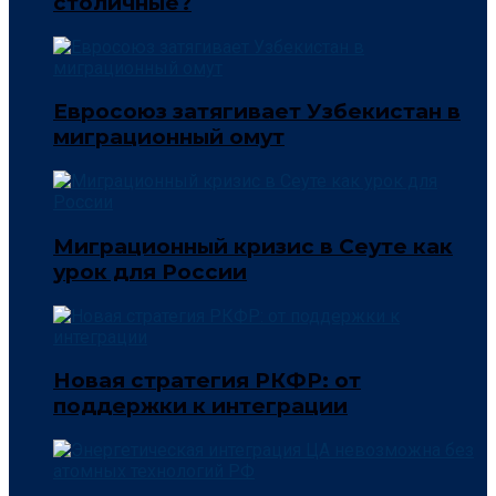
столичные?
Евросоюз затягивает Узбекистан в
миграционный омут
Миграционный кризис в Сеуте как
урок для России
Новая стратегия РКФР: от
поддержки к интеграции