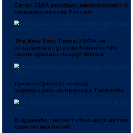
Сенат США одобрил законопроект о
санкциях против России
The New York Times: УЕФА не
отказался от угрозы бойкота ЧМ
после кризиса вокруг ФИФА
Провал проекта «город-
корпорация» на примере Ташкента
В Душанбе таксист сбил двух детей,
один из них погиб