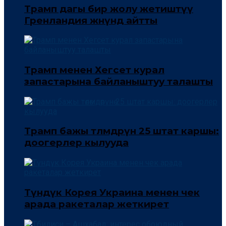
Трамп дагы бир жолу жетиштүү
Гренландия жөнүндө айтты
Трамп менен Хегсет курал
запастарына байланыштуу талашты
Трамп бажы төлөмдөрүнө 25 штат каршы:
доогерлер кылууда
Түндүк Корея Украина менен чек
арада ракеталар жеткирет