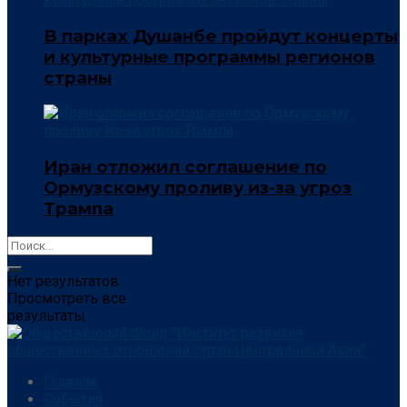
В парках Душанбе пройдут концерты
и культурные программы регионов
страны
Иран отложил соглашение по
Ормузскому проливу из-за угроз
Трампа
Нет результатов
Просмотреть все
результаты
Главная
События