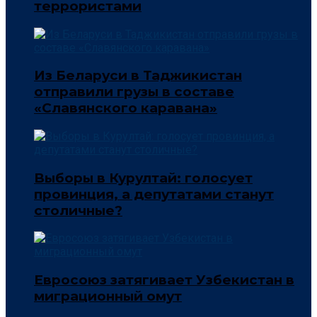
террористами
Из Беларуси в Таджикистан
отправили грузы в составе
«Славянского каравана»
Выборы в Курултай: голосует
провинция, а депутатами станут
столичные?
Евросоюз затягивает Узбекистан в
миграционный омут