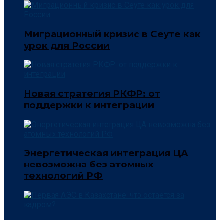
Миграционный кризис в Сеуте как
урок для России
Новая стратегия РКФР: от
поддержки к интеграции
Энергетическая интеграция ЦА
невозможна без атомных
технологий РФ