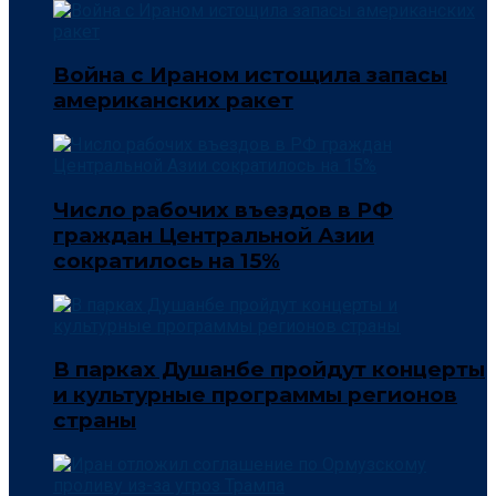
Война с Ираном истощила запасы
американских ракет
Число рабочих въездов в РФ
граждан Центральной Азии
сократилось на 15%
В парках Душанбе пройдут концерты
и культурные программы регионов
страны