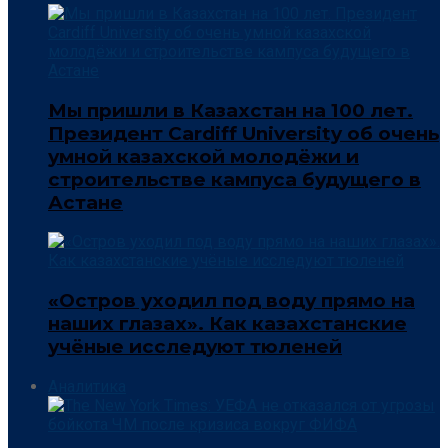
Мы пришли в Казахстан на 100 лет.
Президент Cardiff University об очень
умной казахской молодёжи и
строительстве кампуса будущего в
Астане
«Остров уходил под воду прямо на
наших глазах». Как казахстанские
учёные исследуют тюленей
Аналитика