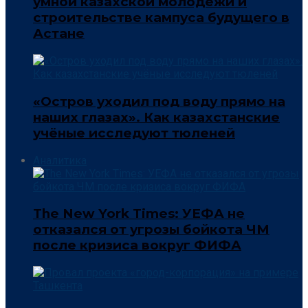
умной казахской молодёжи и
строительстве кампуса будущего в
Астане
«Остров уходил под воду прямо на
наших глазах». Как казахстанские
учёные исследуют тюленей
Аналитика
The New York Times: УЕФА не
отказался от угрозы бойкота ЧМ
после кризиса вокруг ФИФА