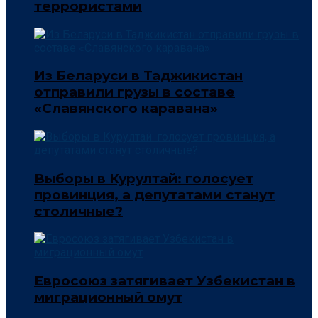
террористами
Из Беларуси в Таджикистан
отправили грузы в составе
«Славянского каравана»
Выборы в Курултай: голосует
провинция, а депутатами станут
столичные?
Евросоюз затягивает Узбекистан в
миграционный омут