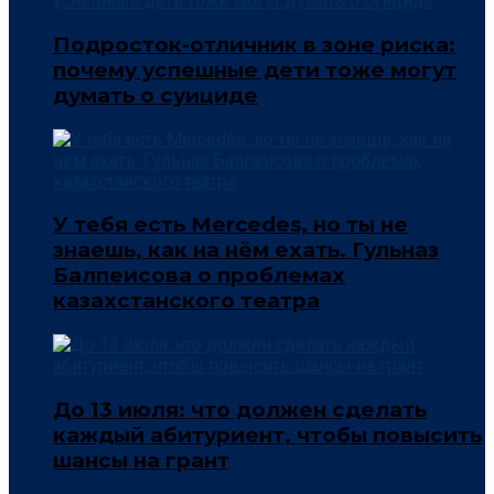
Подросток-отличник в зоне риска:
почему успешные дети тоже могут
думать о суициде
У тебя есть Mercedes, но ты не
знаешь, как на нём ехать. Гульназ
Балпеисова о проблемах
казахстанского театра
До 13 июля: что должен сделать
каждый абитуриент, чтобы повысить
шансы на грант