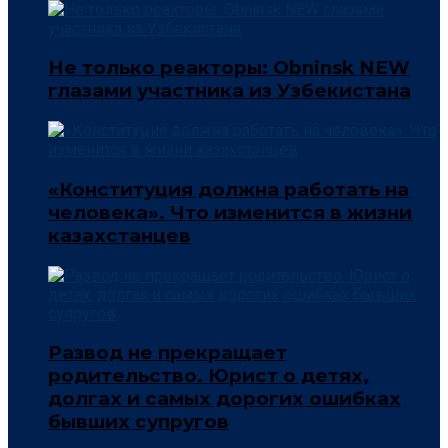
Не только реакторы: Obninsk NEW
глазами участника из Узбекистана
«Конституция должна работать на
человека». Что изменится в жизни
казахстанцев
Развод не прекращает
родительство. Юрист о детях,
долгах и самых дорогих ошибках
бывших супругов