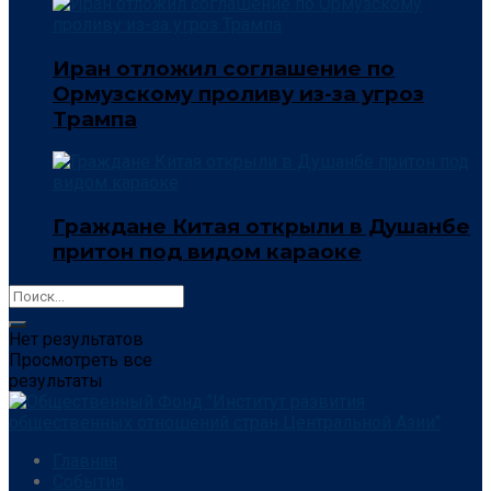
Иран отложил соглашение по
Ормузскому проливу из-за угроз
Трампа
Граждане Китая открыли в Душанбе
притон под видом караоке
Нет результатов
Просмотреть все
результаты
Главная
События