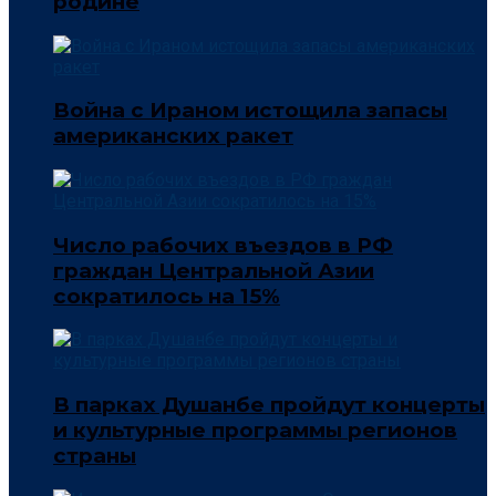
родине
Война с Ираном истощила запасы
американских ракет
Число рабочих въездов в РФ
граждан Центральной Азии
сократилось на 15%
В парках Душанбе пройдут концерты
и культурные программы регионов
страны