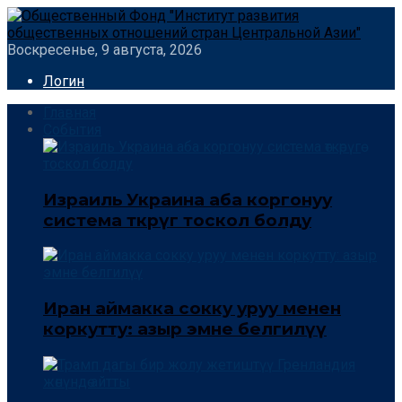
Воскресенье, 9 августа, 2026
Логин
Главная
События
Израиль Украина аба коргонуу
система өткөрүгө тоскол болду
Иран аймакка сокку уруу менен
коркутту: азыр эмне белгилүү