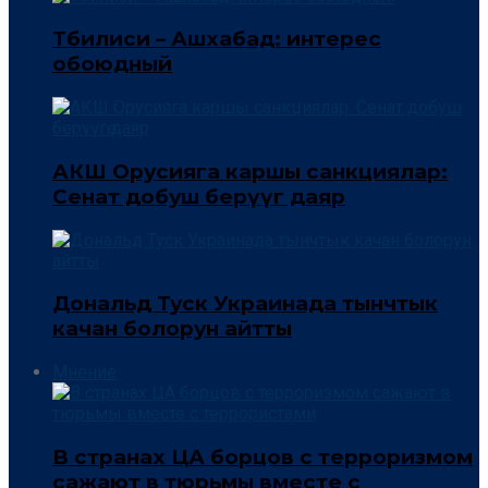
Тбилиси – Ашхабад: интерес
обоюдный
АКШ Орусияга каршы санкциялар:
Сенат добуш берүүгө даяр
Дональд Туск Украинада тынчтык
качан болорун айтты
Мнение
В странах ЦА борцов с терроризмом
сажают в тюрьмы вместе с