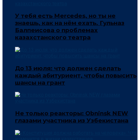
У тебя есть Mercedes, но ты не
знаешь, как на нём ехать. Гульназ
Балпеисова о проблемах
казахстанского театра
До 13 июля: что должен сделать
каждый абитуриент, чтобы повысить
шансы на грант
Не только реакторы: Obninsk NEW
глазами участника из Узбекистана