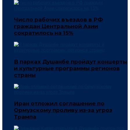
Число рабочих въездов в РФ
граждан Центральной Азии
сократилось на 15%
В парках Душанбе пройдут концерты
и культурные программы регионов
страны
Иран отложил соглашение по
Ормузскому проливу из-за угроз
Трампа