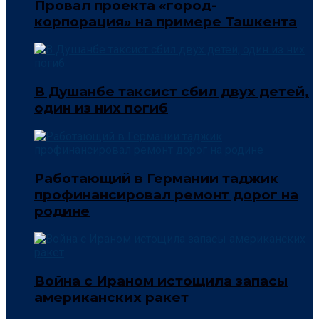
Провал проекта «город-
корпорация» на примере Ташкента
В Душанбе таксист сбил двух детей,
один из них погиб
Работающий в Германии таджик
профинансировал ремонт дорог на
родине
Война с Ираном истощила запасы
американских ракет