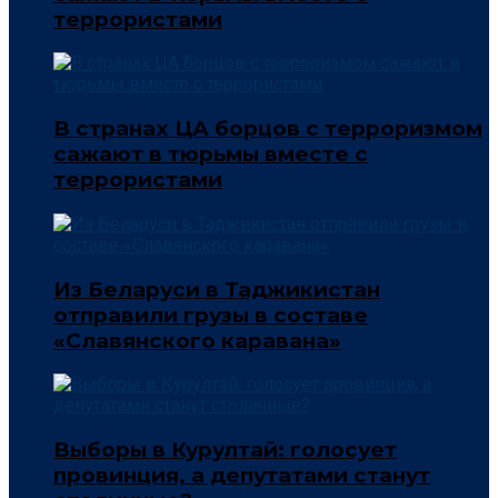
террористами
В странах ЦА борцов с терроризмом
сажают в тюрьмы вместе с
террористами
Из Беларуси в Таджикистан
отправили грузы в составе
«Славянского каравана»
Выборы в Курултай: голосует
провинция, а депутатами станут