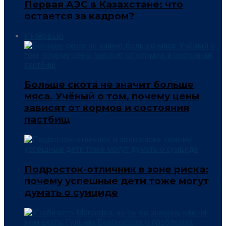
Первая АЭС в Казахстане: что
остается за кадром?
Интервью
Больше скота не значит больше
мяса. Учёный о том, почему цены
зависят от кормов и состояния
пастбищ
Подросток-отличник в зоне риска:
почему успешные дети тоже могут
думать о суициде