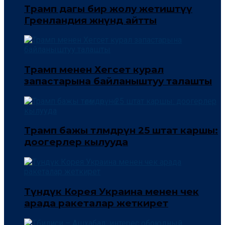
Трамп дагы бир жолу жетиштүү
Гренландия жөнүндө айтты
Трамп менен Хегсет курал
запастарына байланыштуу талашты
Трамп бажы төлөмдөрүнө 25 штат каршы:
доогерлер кылууда
Түндүк Корея Украина менен чек
арада ракеталар жеткирет