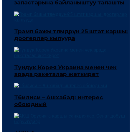
запастарына байланыштуу талашты
Трамп бажы төлөмдөрүнө 25 штат каршы:
доогерлер кылууда
Түндүк Корея Украина менен чек
арада ракеталар жеткирет
Тбилиси – Ашхабад: интерес
обоюдный