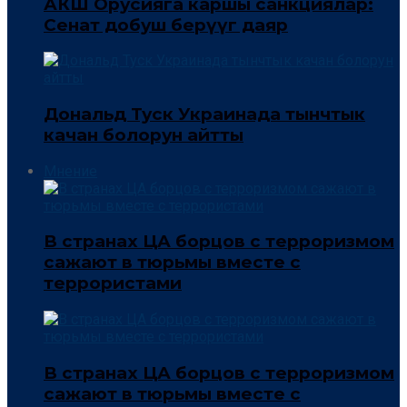
АКШ Орусияга каршы санкциялар:
Сенат добуш берүүгө даяр
Дональд Туск Украинада тынчтык
качан болорун айтты
Мнение
В странах ЦА борцов с терроризмом
сажают в тюрьмы вместе с
террористами
В странах ЦА борцов с терроризмом
сажают в тюрьмы вместе с