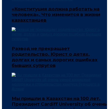
«Конституция должна работать на
человека». Что изменится в жизни
казахстанцев
Развод не прекращает
родительство. Юрист о детях,
долгах и самых дорогих ошибках
бывших супругов
Мы пришли в Казахстан на 100 лет.
Президент Cardiff University об очень