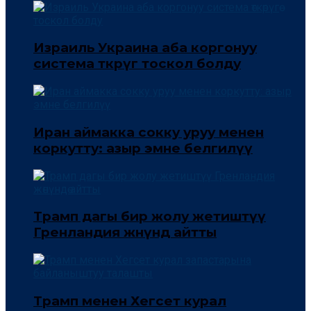
Израиль Украина аба коргонуу
система өткөрүгө тоскол болду
Иран аймакка сокку уруу менен
коркутту: азыр эмне белгилүү
Трамп дагы бир жолу жетиштүү
Гренландия жөнүндө айтты
Трамп менен Хегсет курал