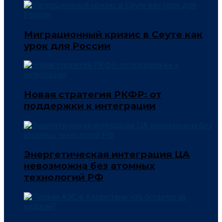
Миграционный кризис в Сеуте как
урок для России
Новая стратегия РКФР: от
поддержки к интеграции
Энергетическая интеграция ЦА
невозможна без атомных
технологий РФ