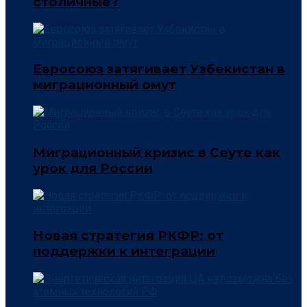
столичные?
Евросоюз затягивает Узбекистан в
миграционный омут
Миграционный кризис в Сеуте как
урок для России
Новая стратегия РКФР: от
поддержки к интеграции