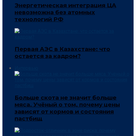
Энергетическая интеграция ЦА
невозможна без атомных
технологий РФ
Первая АЭС в Казахстане: что
остается за кадром?
Интервью
Больше скота не значит больше
мяса. Учёный о том, почему цены
зависят от кормов и состояния
пастбищ