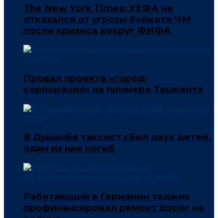
The New York Times: УЕФА не
отказался от угрозы бойкота ЧМ
после кризиса вокруг ФИФА
Провал проекта «город-
корпорация» на примере Ташкента
В Душанбе таксист сбил двух детей,
один из них погиб
Работающий в Германии таджик
профинансировал ремонт дорог на