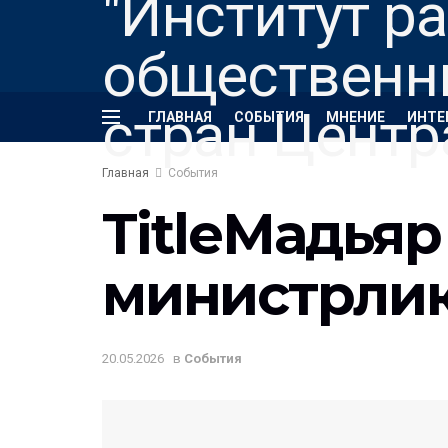
ГЛАВНАЯ
СОБЫТИЯ
МНЕНИЕ
ИНТЕ
Главная
События
TitleМадья
министрлик
20.05.2026
в
События