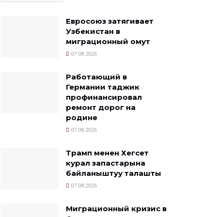
Евросоюз затягивает
Узбекистан в
миграционный омут
07.08.2026
Работающий в
Германии таджик
профинансировал
ремонт дорог на
родине
07.08.2026
Трамп менен Хегсет
курал запастарына
байланыштуу талашты
07.08.2026
Миграционный кризис в