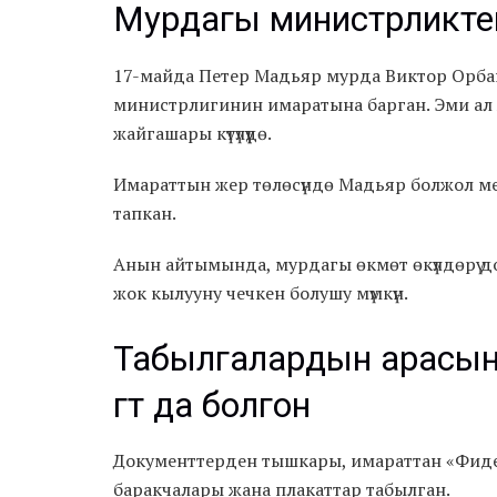
Мурдагы министрликте
17-майда Петер Мадьяр мурда Виктор Орба
министрлигинин имаратына барган. Эми а
жайгашары күтүлүүдө.
Имараттын жер төлөсүндө Мадьяр болжол м
тапкан.
Анын айтымында, мурдагы өкмөт өкүлдөрү док
жок кылууну чечкен болушу мүмкүн.
Табылгалардын арасы
үгүтү да болгон
Документтерден тышкары, имараттан «Фидес —
баракчалары жана плакаттар табылган.