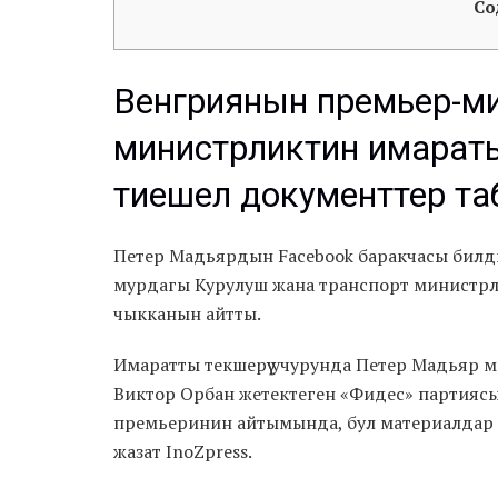
Со
Венгриянын премьер-м
министрликтин имарат
тиешелүү документтер т
Петер Мадьярдын Facebook баракчасы бил
мурдагы Курулуш жана транспорт министрл
чыкканын айтты.
Имаратты текшерүү учурунда Петер Мадьяр 
Виктор Орбан жетектеген «Фидес» партиясы
премьеринин айтымында, бул материалдар к
жазат InoZpress.