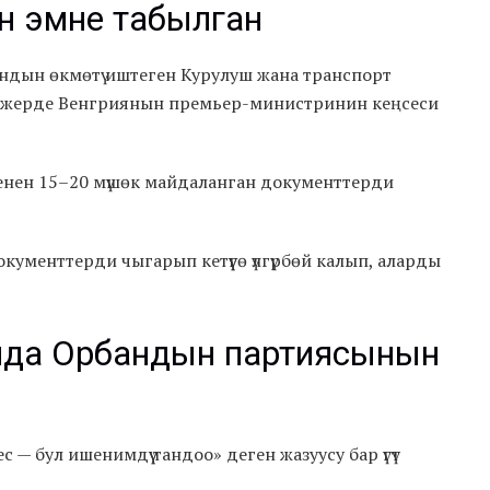
н эмне табылган
ндын өкмөтү иштеген Курулуш жана транспорт
л жерде Венгриянын премьер-министринин кеңсеси
енен 15–20 мүшөк майдаланган документтерди
ументтерди чыгарып кетүүгө үлгүрбөй калып, аларды
нда Орбандын партиясынын
 бул ишенимдүү тандоо» деген жазуусу бар үгүт