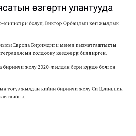
атын өзгөртүүнү улантууда
р-министри болуп, Виктор Орбандын көп жылдык
шчысы Европа Биримдиги менен кызматташтыкты
нтеграциясын колдоону көздөөрүн билдирген.
биринчи жолу 2020-жылдан бери күчүндө болгон
птын тогуз жылдан кийин биринчи жолу Си Цзиньпин
 жазганбыз.