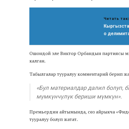
Читать так
Кыргызста
о делимит
Ошондой эле Виктор Орбандын партиясы м
калган.
Табылгалар тууралуу комментарий берип ж
«Бул материалдар далил болуп, 
мүмкүнчүлүк бериши мүмкүн».
Премьердин айтымында, сөз айрыкча «Фи
тууралуу болуп жатат.