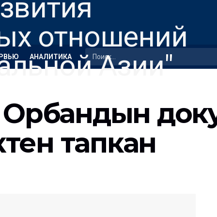
РВЬЮ
АНАЛИТИКА
р Орбандын док
тен тапкан