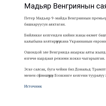
Мадьяр Венгриянын саяс
Петер Мадьяр 9-майда Венгриянын премье
башкаруусун аяктаган.
Бийликке келгенден кийин жаңы өкмөт ба
калыбына келтирүүнү жана Украинанын еврои
Ошондой эле Венгрияда акыркы алты жылда 
өзгөчө кырдаал режими жокко чыгарылган.
Эске салсак, буга чейин биз Дональд Трам
менен сүйлөшүү үчүн Бээжинге келгени тууралуу
Источник