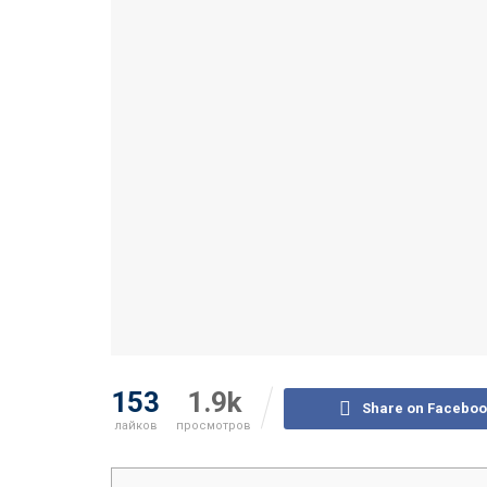
153
1.9k
Share on Faceboo
лайков
просмотров