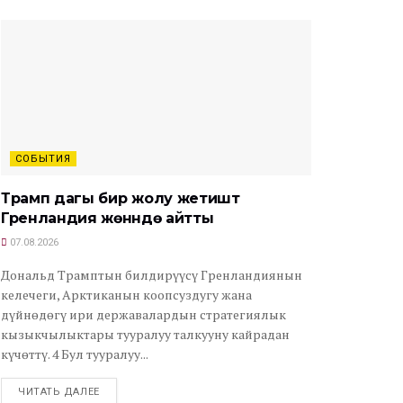
СОБЫТИЯ
Трамп дагы бир жолу жетиштүү
Гренландия жөнүндө айтты
07.08.2026
Дональд Трамптын билдирүүсү Гренландиянын
келечеги, Арктиканын коопсуздугу жана
дүйнөдөгү ири державалардын стратегиялык
кызыкчылыктары тууралуу талкууну кайрадан
күчөттү. 4 Бул тууралуу...
ЧИТАТЬ ДАЛЕЕ