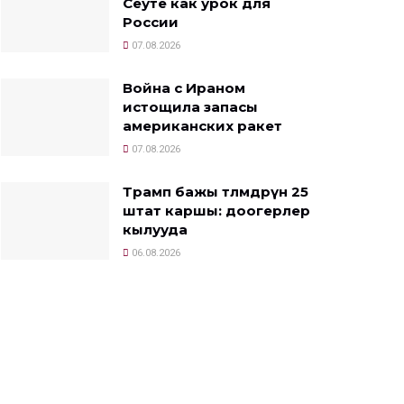
Сеуте как урок для
России
07.08.2026
Война с Ираном
истощила запасы
американских ракет
07.08.2026
Трамп бажы төлөмдөрүнө 25
штат каршы: доогерлер
кылууда
06.08.2026