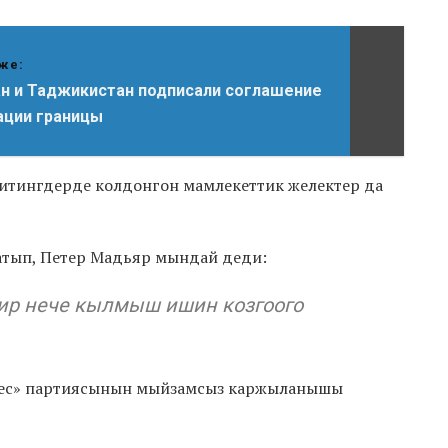
же:
н и Таджикистан подписали соглашение
ации границы
итингдерде колдонгон мамлекеттик желектер да
атып, Петер Мадьяр мындай деди:
бир нече кылмыш ишин козгоого
дес» партиясынын мыйзамсыз каржыланышы