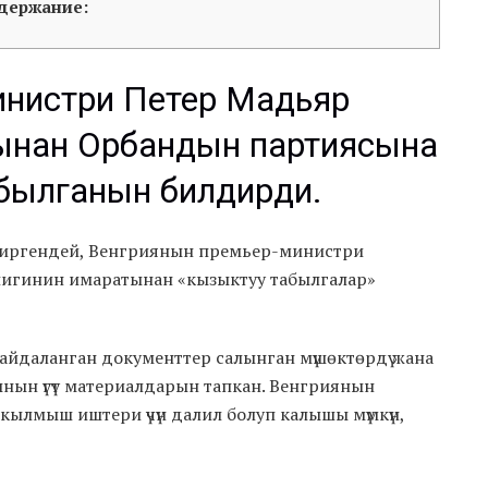
держание:
инистри Петер Мадьяр
ынан Орбандын партиясына
абылганын билдирди.
диргендей, Венгриянын премьер-министри
игинин имаратынан «кызыктуу табылгалар»
майдаланган документтер салынган мүшөктөрдү жана
нын үгүт материалдарын тапкан. Венгриянын
ылмыш иштери үчүн далил болуп калышы мүмкүн,