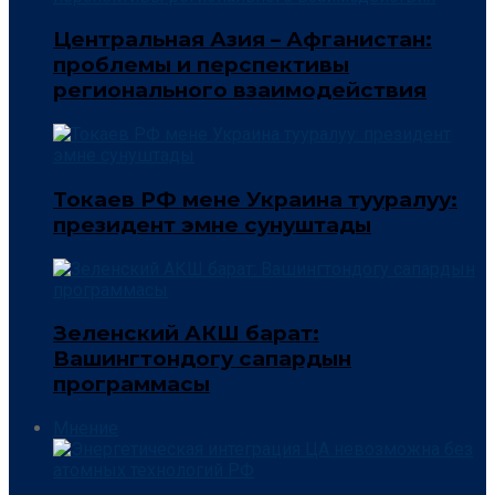
Центральная Азия – Афганистан:
проблемы и перспективы
регионального взаимодействия
Токаев РФ мене Украина тууралуу:
президент эмне сунуштады
Зеленский АКШ барат:
Вашингтондогу сапардын
программасы
Мнение