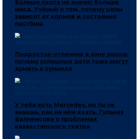
Больше скота не значит больше
мяса. Учёный о том, почему цены
зависят от кормов и состояния
пастбищ
Подросток-отличник в зоне риска:
почему успешные дети тоже могут
думать о суициде
У тебя есть Mercedes, но ты не
знаешь, как на нём ехать. Гульназ
Балпеисова о проблемах
казахстанского театра