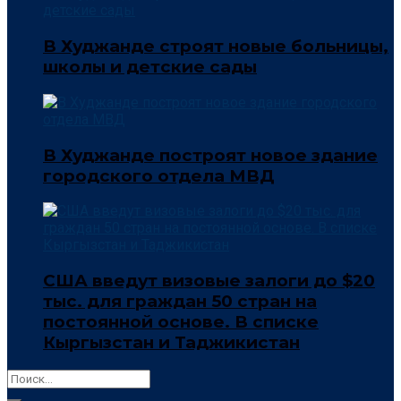
В Худжанде строят новые больницы,
школы и детские сады
В Худжанде построят новое здание
городского отдела МВД
США введут визовые залоги до $20
тыс. для граждан 50 стран на
постоянной основе. В списке
Кыргызстан и Таджикистан