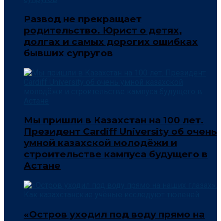
Развод не прекращает
родительство. Юрист о детях,
долгах и самых дорогих ошибках
бывших супругов
Мы пришли в Казахстан на 100 лет.
Президент Cardiff University об очень
умной казахской молодёжи и
строительстве кампуса будущего в
Астане
«Остров уходил под воду прямо на