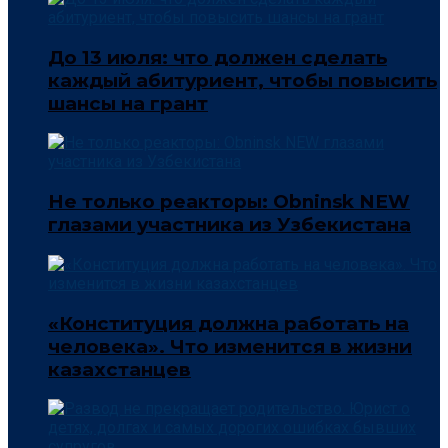
До 13 июля: что должен сделать
каждый абитуриент, чтобы повысить
шансы на грант
Не только реакторы: Obninsk NEW
глазами участника из Узбекистана
«Конституция должна работать на
человека». Что изменится в жизни
казахстанцев