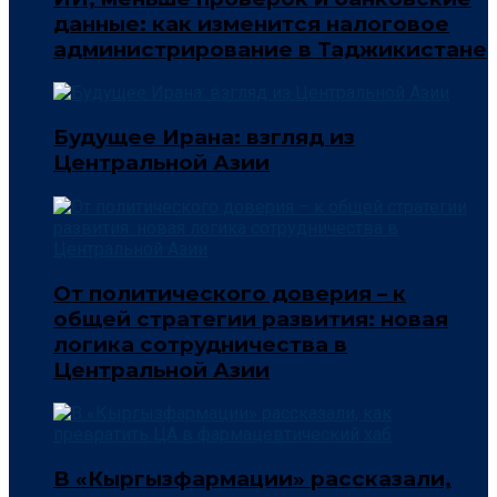
данные: как изменится налоговое
администрирование в Таджикистане
Будущее Ирана: взгляд из
Центральной Азии
От политического доверия – к
общей стратегии развития: новая
логика сотрудничества в
Центральной Азии
В «Кыргызфармации» рассказали,