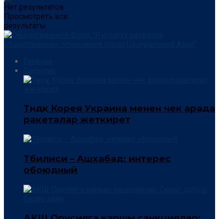
Нет результатов
Просмотреть все
результаты
Главная
События
Түндүк Корея Украина менен чек арада
ракеталар жеткирет
Тбилиси – Ашхабад: интерес
обоюдный
АКШ Орусияга каршы санкциялар: