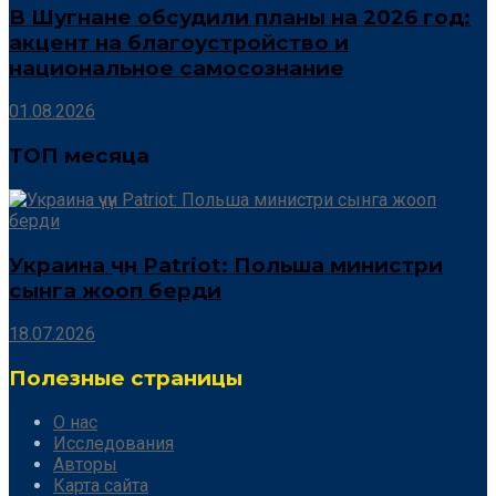
В Шугнане обсудили планы на 2026 год:
акцент на благоустройство и
национальное самосознание
01.08.2026
ТОП месяца
Украина үчүн Patriot: Польша министри
сынга жооп берди
18.07.2026
Полезные страницы
О нас
Исследования
Авторы
Карта сайта