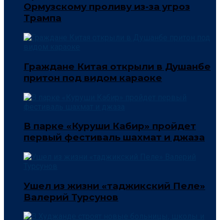
Ормузскому проливу из-за угроз
Трампа
Граждане Китая открыли в Душанбе
притон под видом караоке
В парке «Куруши Кабир» пройдет
первый фестиваль шахмат и джаза
Ушел из жизни «таджикский Пеле»
Валерий Турсунов