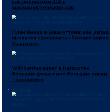
как превратить ЦА в
фармацевтический хаб
План Киева и Вашингтона: как Запад
пытается «раскачать» Россию через
Казахстан
Wildberries везет в Казахстан
большие деньги или большие риски
– экономист
Интервью