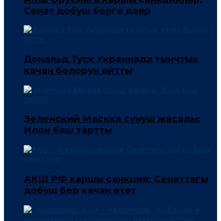
Сенат добуш берүүгө даяр
Дональд Туск Украинада тынчтык
качан болорун айтты
Зеленский Маскка сунуш жасады:
Илон баш тартты
АКШ РФ каршы санкция: Сенаттагы
добуш берүү качан өтөт