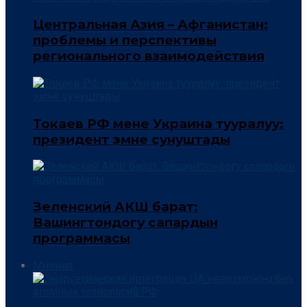
Центральная Азия – Афганистан:
проблемы и перспективы
регионального взаимодействия
Токаев РФ мене Украина тууралуу:
президент эмне сунуштады
Зеленский АКШ барат:
Вашингтондогу сапардын
программасы
Мнение