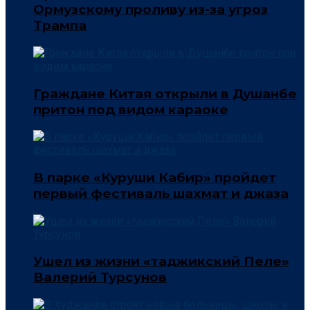
Ормузскому проливу из-за угроз
Трампа
Граждане Китая открыли в Душанбе
притон под видом караоке
В парке «Куруши Кабир» пройдет
первый фестиваль шахмат и джаза
Ушел из жизни «таджикский Пеле»
Валерий Турсунов