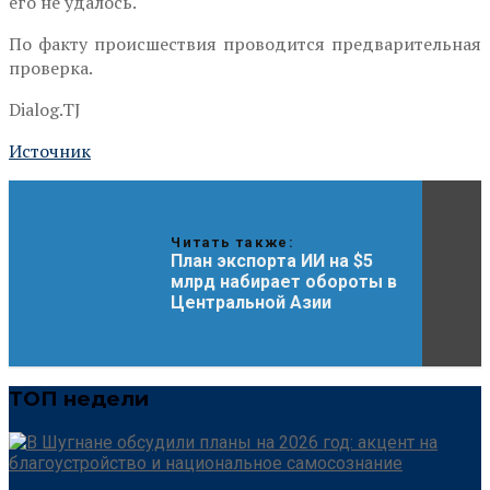
его не удалось.
По факту происшествия проводится предварительная
проверка.
Dialog.TJ
Источник
Читать также:
План экспорта ИИ на $5
млрд набирает обороты в
Центральной Азии
ТОП недели