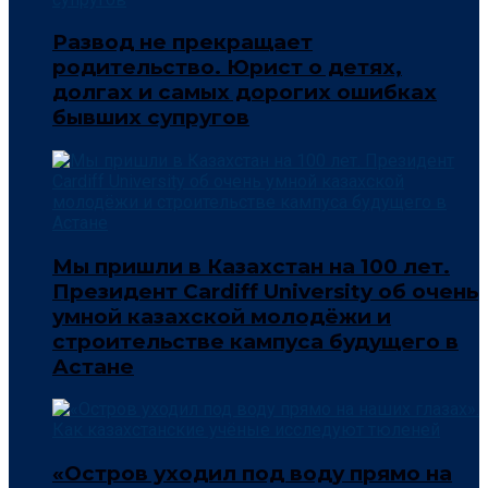
Развод не прекращает
родительство. Юрист о детях,
долгах и самых дорогих ошибках
бывших супругов
Мы пришли в Казахстан на 100 лет.
Президент Cardiff University об очень
умной казахской молодёжи и
строительстве кампуса будущего в
Астане
«Остров уходил под воду прямо на