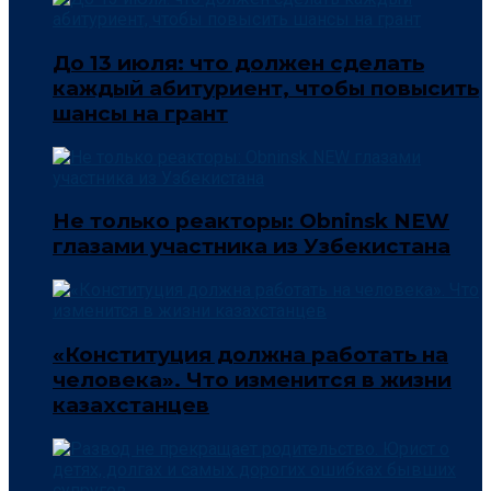
До 13 июля: что должен сделать
каждый абитуриент, чтобы повысить
шансы на грант
Не только реакторы: Obninsk NEW
глазами участника из Узбекистана
«Конституция должна работать на
человека». Что изменится в жизни
казахстанцев