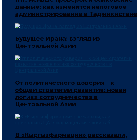
данные: как изменится налоговое
администрирование в Таджикистане
Будущее Ирана: взгляд из
Центральной Азии
От политического доверия – к
общей стратегии развития: новая
логика сотрудничества в
Центральной Азии
В «Кыргызфармации» рассказали,