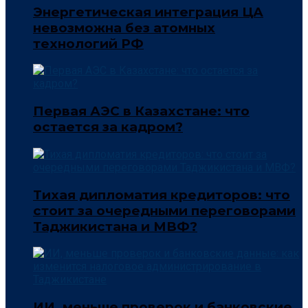
Энергетическая интеграция ЦА
невозможна без атомных
технологий РФ
Первая АЭС в Казахстане: что
остается за кадром?
Тихая дипломатия кредиторов: что
стоит за очередными переговорами
Таджикистана и МВФ?
ИИ, меньше проверок и банковские