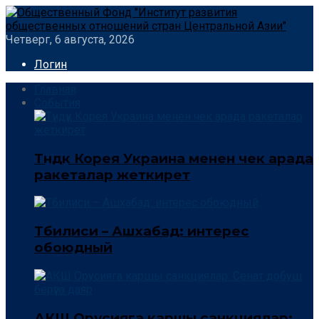
Четверг, 6 августа, 2026
Логин
Главная
События
Түндүк Корея Украина менен чек арада
ракеталар жеткирет
Тбилиси – Ашхабад: интерес
обоюдный
АКШ Орусияга каршы санкциялар: