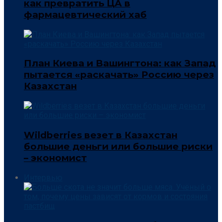
как превратить ЦА в
фармацевтический хаб
План Киева и Вашингтона: как Запад
пытается «раскачать» Россию через
Казахстан
Wildberries везет в Казахстан
большие деньги или большие риски
– экономист
Интервью