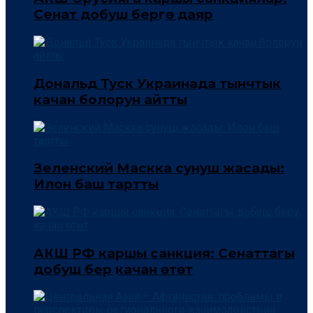
Сенат добуш берүүгө даяр
Дональд Туск Украинада тынчтык
качан болорун айтты
Зеленский Маскка сунуш жасады:
Илон баш тартты
АКШ РФ каршы санкция: Сенаттагы
добуш берүү качан өтөт