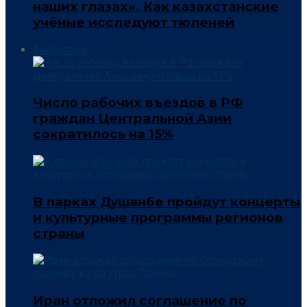
наших глазах». Как казахстанские
учёные исследуют тюленей
Аналитика
Число рабочих въездов в РФ
граждан Центральной Азии
сократилось на 15%
В парках Душанбе пройдут концерты
и культурные программы регионов
страны
Иран отложил соглашение по