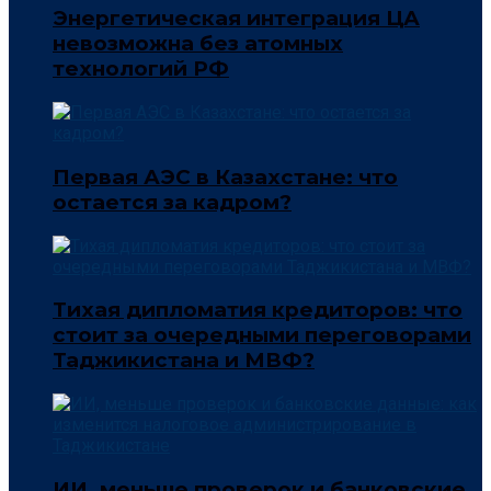
Энергетическая интеграция ЦА
невозможна без атомных
технологий РФ
Первая АЭС в Казахстане: что
остается за кадром?
Тихая дипломатия кредиторов: что
стоит за очередными переговорами
Таджикистана и МВФ?
ИИ, меньше проверок и банковские