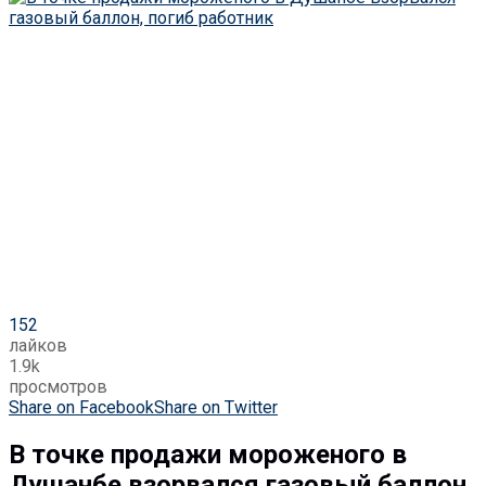
152
лайков
1.9k
просмотров
Share on Facebook
Share on Twitter
В точке продажи мороженого в
Душанбе взорвался газовый баллон,