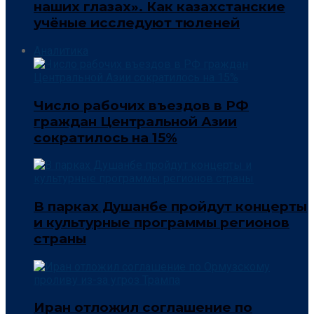
наших глазах». Как казахстанские
учёные исследуют тюленей
Аналитика
Число рабочих въездов в РФ
граждан Центральной Азии
сократилось на 15%
В парках Душанбе пройдут концерты
и культурные программы регионов
страны
Иран отложил соглашение по