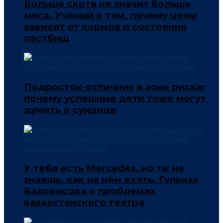
Больше скота не значит больше
мяса. Учёный о том, почему цены
зависят от кормов и состояния
пастбищ
Подросток-отличник в зоне риска:
почему успешные дети тоже могут
думать о суициде
У тебя есть Mercedes, но ты не
знаешь, как на нём ехать. Гульназ
Балпеисова о проблемах
казахстанского театра