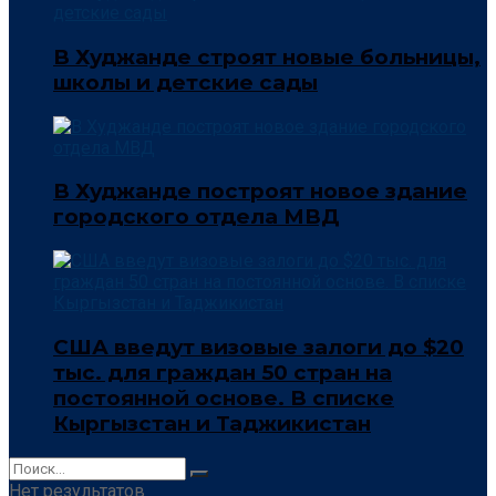
В Худжанде строят новые больницы,
школы и детские сады
В Худжанде построят новое здание
городского отдела МВД
США введут визовые залоги до $20
тыс. для граждан 50 стран на
постоянной основе. В списке
Кыргызстан и Таджикистан
Нет результатов