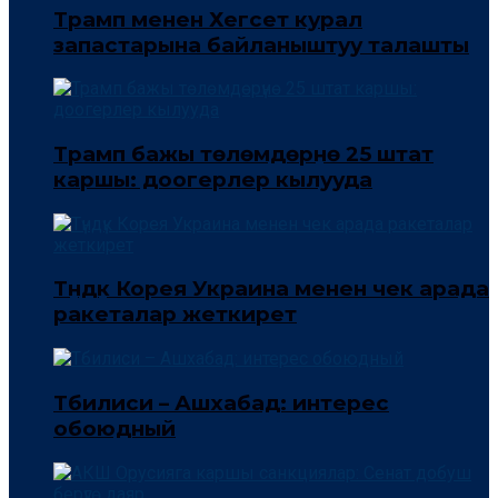
Трамп менен Хегсет курал
запастарына байланыштуу талашты
Трамп бажы төлөмдөрүнө 25 штат
каршы: доогерлер кылууда
Түндүк Корея Украина менен чек арада
ракеталар жеткирет
Тбилиси – Ашхабад: интерес
обоюдный