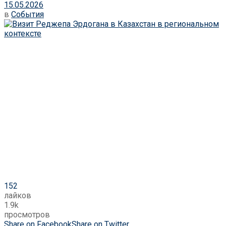
15.05.2026
в
События
152
лайков
1.9k
просмотров
Share on Facebook
Share on Twitter