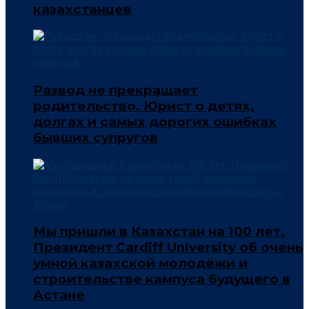
казахстанцев
Развод не прекращает
родительство. Юрист о детях,
долгах и самых дорогих ошибках
бывших супругов
Мы пришли в Казахстан на 100 лет.
Президент Cardiff University об очень
умной казахской молодёжи и
строительстве кампуса будущего в
Астане