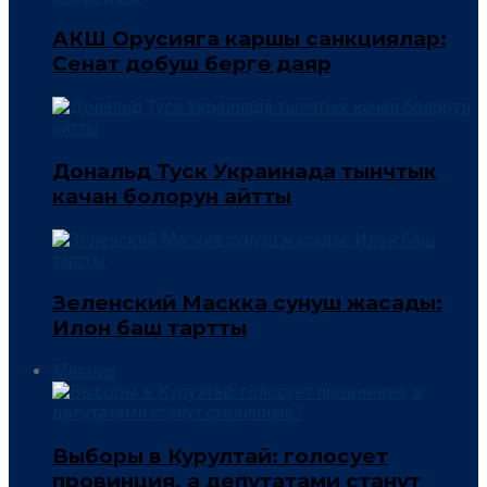
АКШ Орусияга каршы санкциялар:
Сенат добуш берүүгө даяр
Дональд Туск Украинада тынчтык
качан болорун айтты
Зеленский Маскка сунуш жасады:
Илон баш тартты
Мнение
Выборы в Курултай: голосует
провинция, а депутатами станут