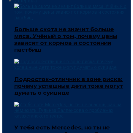
Интервью
Больше скота не значит больше
мяса. Учёный о том, почему цены
зависят от кормов и состояния
пастбищ
Подросток-отличник в зоне риска:
почему успешные дети тоже могут
думать о суициде
У тебя есть Mercedes, но ты не