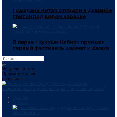
Граждане Китая открыли в Душанбе
притон под видом караоке
В парке «Куруши Кабир» пройдет
первый фестиваль шахмат и джаза
Нет результатов
Просмотреть все
результаты
Главная
События