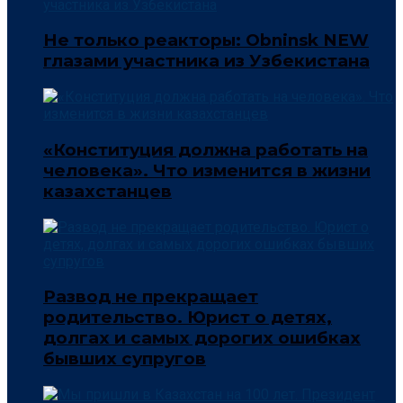
Не только реакторы: Obninsk NEW
глазами участника из Узбекистана
«Конституция должна работать на
человека». Что изменится в жизни
казахстанцев
Развод не прекращает
родительство. Юрист о детях,
долгах и самых дорогих ошибках
бывших супругов