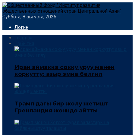
Суббота, 8 августа, 2026
Логин
Главная
События
Иран аймакка сокку уруу менен
коркутту: азыр эмне белгилүү
Трамп дагы бир жолу жетиштүү
Гренландия жөнүндө айтты