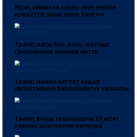
Иран аймакка сокку уруу менен
коркутту: азыр эмне белгилүү
Трамп дагы бир жолу жетиштүү
Гренландия жөнүндө айтты
Трамп менен Хегсет курал
запастарына байланыштуу талашты
Трамп бажы төлөмдөрүнө 25 штат
каршы: доогерлер кылууда