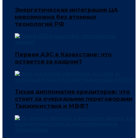
Энергетическая интеграция ЦА
невозможна без атомных
технологий РФ
Первая АЭС в Казахстане: что
остается за кадром?
Тихая дипломатия кредиторов: что
стоит за очередными переговорами
Таджикистана и МВФ?