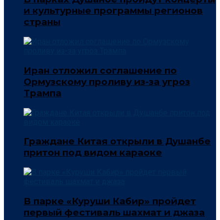
и культурные программы регионов
страны
Иран отложил соглашение по
Ормузскому проливу из-за угроз
Трампа
Граждане Китая открыли в Душанбе
притон под видом караоке
В парке «Куруши Кабир» пройдет
первый фестиваль шахмат и джаза