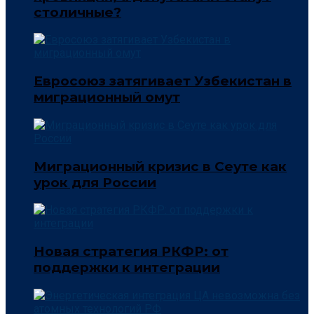
столичные?
Евросоюз затягивает Узбекистан в
миграционный омут
Миграционный кризис в Сеуте как
урок для России
Новая стратегия РКФР: от
поддержки к интеграции