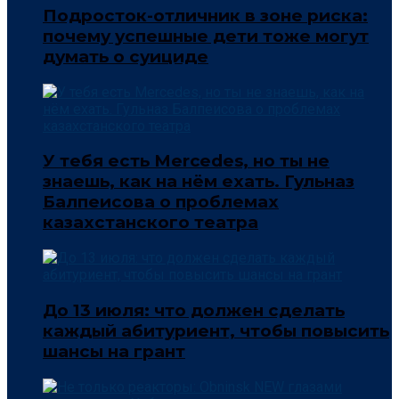
Подросток-отличник в зоне риска:
почему успешные дети тоже могут
думать о суициде
У тебя есть Mercedes, но ты не
знаешь, как на нём ехать. Гульназ
Балпеисова о проблемах
казахстанского театра
До 13 июля: что должен сделать
каждый абитуриент, чтобы повысить
шансы на грант