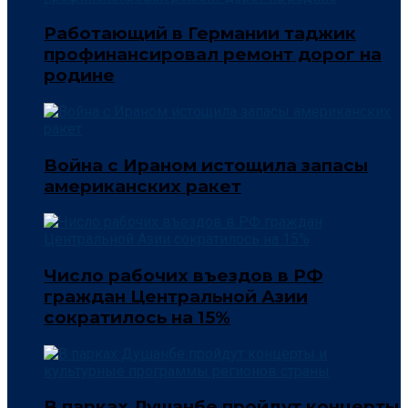
Работающий в Германии таджик
профинансировал ремонт дорог на
родине
Война с Ираном истощила запасы
американских ракет
Число рабочих въездов в РФ
граждан Центральной Азии
сократилось на 15%
В парках Душанбе пройдут концерты