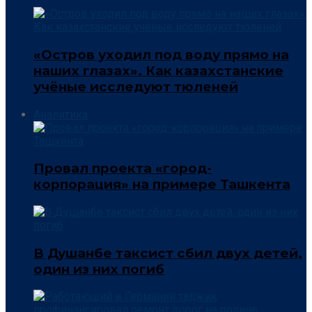
«Остров уходил под воду прямо на
наших глазах». Как казахстанские
учёные исследуют тюленей
Аналитика
Провал проекта «город-
корпорация» на примере Ташкента
В Душанбе таксист сбил двух детей,
один из них погиб