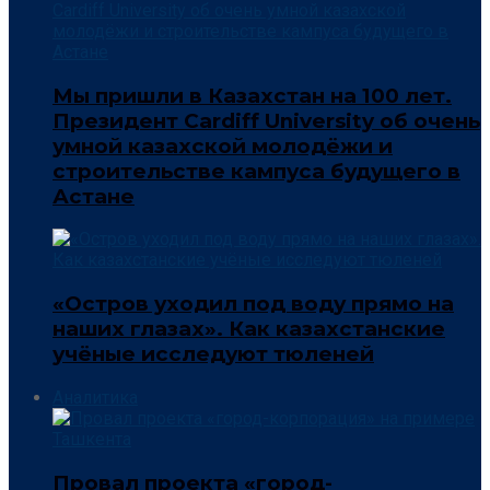
Мы пришли в Казахстан на 100 лет.
Президент Cardiff University об очень
умной казахской молодёжи и
строительстве кампуса будущего в
Астане
«Остров уходил под воду прямо на
наших глазах». Как казахстанские
учёные исследуют тюленей
Аналитика
Провал проекта «город-