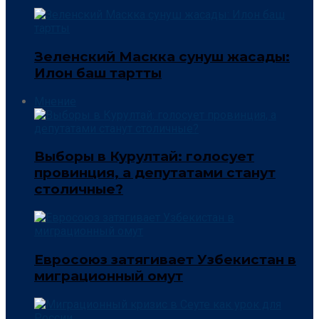
Зеленский Маскка сунуш жасады:
Илон баш тартты
Мнение
Выборы в Курултай: голосует
провинция, а депутатами станут
столичные?
Евросоюз затягивает Узбекистан в
миграционный омут