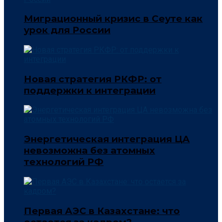
Миграционный кризис в Сеуте как
урок для России
Новая стратегия РКФР: от
поддержки к интеграции
Энергетическая интеграция ЦА
невозможна без атомных
технологий РФ
Первая АЭС в Казахстане: что