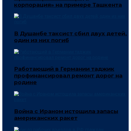
корпорация» на примере Ташкента
В Душанбе таксист сбил двух детей,
один из них погиб
Работающий в Германии таджик
профинансировал ремонт дорог на
родине
Война с Ираном истощила запасы
американских ракет