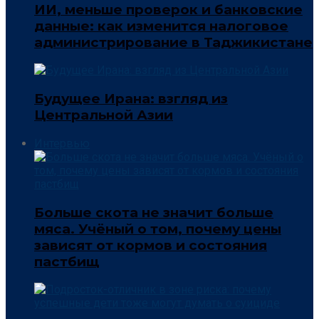
ИИ, меньше проверок и банковские
данные: как изменится налоговое
администрирование в Таджикистане
Будущее Ирана: взгляд из
Центральной Азии
Интервью
Больше скота не значит больше
мяса. Учёный о том, почему цены
зависят от кормов и состояния
пастбищ