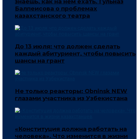
знаешь, как на нём ехать. Гульназ
Балпеисова о проблемах
казахстанского театра
До 13 июля: что должен сделать
каждый абитуриент, чтобы повысить
шансы на грант
Не только реакторы: Obninsk NEW
глазами участника из Узбекистана
«Конституция должна работать на
человека». Что изменится в жизни