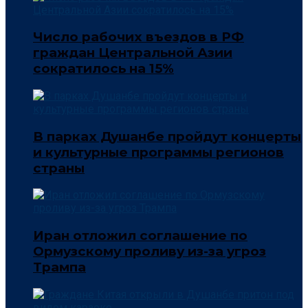
Число рабочих въездов в РФ
граждан Центральной Азии
сократилось на 15%
В парках Душанбе пройдут концерты
и культурные программы регионов
страны
Иран отложил соглашение по
Ормузскому проливу из-за угроз
Трампа